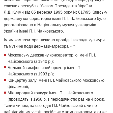
союзних республік. Указом Президента України
Л.Д. Кучми від 05 вересня 1995 року № 817/95 Київську
державну консерваторію імені П. І. Чайковського було
реорганізовано в Національну музичну академію
України імені П. І. Чайковського.
Ім’ям композитора названо провідні заклади культури
та музичні події держави-агресора РФ:
Московську державну консерваторію імені П. І.
Чайковського (з 1940 р.);
Большой симфонічний оркестр імені П. І.
Чайковського (з 1993 р.);
Концертну залу імені П. І. Чайковського Московської
філармонії;
Міжнародний конкурс імені П. І. Чайковського
(проводять із 1958 р. з періодичністю раз на 4 роки).
Таким чином, на сьогодні П.І. Чайковський є чи не
найвідомішим у світі російським композитором, а отже