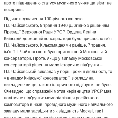
проте підвищенню статусу музичного училища візит не
посприяв.
Під час відзначення 100-річного ювілею
П.І. Чайковського, 9 травня 1940 р., згідно з рішенням
Президії Верховної Ради УРСР, Ордена Леніна
Київській державній консерваторії було присвоєно ім’я
П.І. Чайковського. Кількома днями раніше, 7 травня,
ім’я П.І. Чайковського було присвоєно й Московській
консерваторії. Проте, якщо у випадку Московської
консерваторії рішення мало історичне підґрунтя –
П.І. Чайковський викладав у перші роки її діяльності, то
у випадку Київської консерваторії, з огляду на
викладене вище, такого історичного підґрунтя не було.
Очевидно, що справжній мотив керівництва УРСР мав
політичне підґрунтя: меморіалізація російського
композитора в назві провідного музичного навчального
закладу мала засвідчити як відданість Москві, так і
визнання першості російської культури серед культур