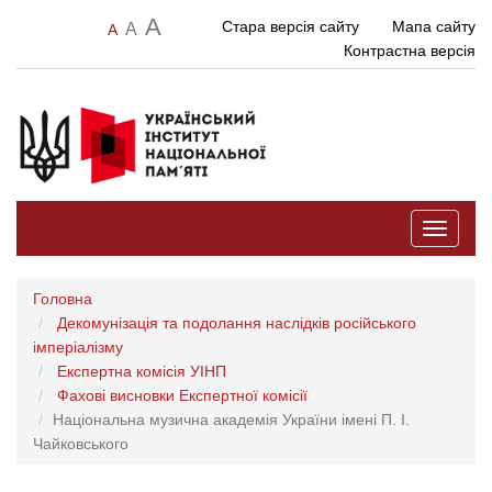
A
Стара версія сайту
Мапа сайту
A
A
Контрастна версія
Toggle
navigati
Головна
Декомунізація та подолання наслідків російського
імперіалізму
Експертна комісія УІНП
Фахові висновки Експертної комісії
Національна музична академія України імені П. І.
Чайковського