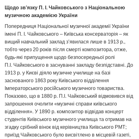
Щодо зв’язку П. І. Чайковського з Національною
музичною академією України
Попередниця Національної музичної академії України
імені П. І. Чайковського – Київська консерваторія – як
вищий навчальний заклад з’явилася лише в 1913 р.,
тобто через 20 років після смерті композитора, отже,
будь-які припущення щодо безпосередньої ролі
П.І. Чайковського в заснуванні закладу безпідставні. До
1913 р. у Києві діяло музичне училище на базі
заснованого 1863 року Київського відділення
Імператорського російського музичного товариства.
Показово, що в 1880 р. П.І. Чайковський відмовився від
запрошення очолити «музичні справи київського
відділення». У 1890 р. композитор відвідав концерт
студентів Київського музичного училища та отримав на
згадку срібний вінок від керівництва Київського РМТ;
приїзд Чайковського було висвітлено в місцевій газеті,