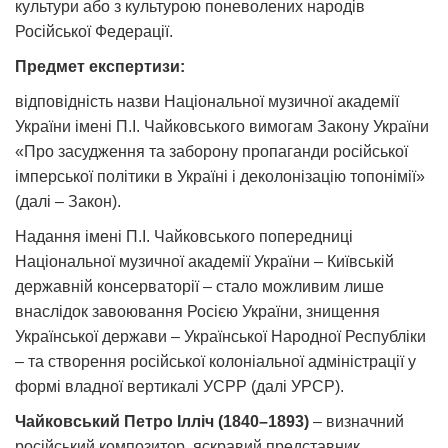
культури або з культурою поневолених народів
Російської Федерації.
Предмет експертизи:
відповідність назви Національної музичної академії
України імені П.І. Чайковського вимогам Закону України
«Про засудження та заборону пропаганди російської
імперської політики в Україні і деколонізацію топонімії»
(далі – Закон).
Надання імені П.І. Чайковського попередниці
Національної музичної академії України – Київській
державній консерваторії – стало можливим лише
внаслідок завоювання Росією України, знищення
Української держави – Української Народної Республіки
– та створення російської колоніальної адміністрації у
формі владної вертикалі УСРР (далі УРСР).
Чайковський Петро Ілліч (1840–1893)
– визначний
російський композитор, яскравий представник