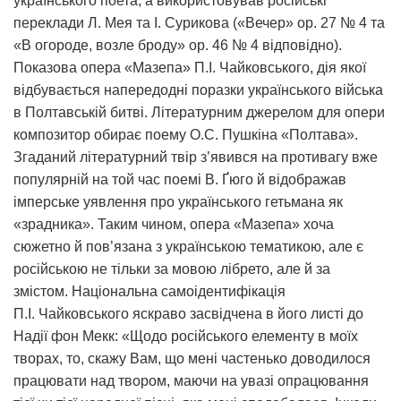
українського поета, а використовував російські
переклади Л. Мея та І. Сурикова («Вечер» op. 27 № 4 та
«В огороде, возле броду» op. 46 № 4 відповідно).
Показова опера «Мазепа» П.І. Чайковського, дія якої
відбувається напередодні поразки українського війська
в Полтавській битві. Літературним джерелом для опери
композитор обирає поему О.С. Пушкіна «Полтава».
Згаданий літературний твір з’явився на противагу вже
популярній на той час поемі В. Ґюго й відображав
імперське уявлення про українського гетьмана як
«зрадника». Таким чином, опера «Мазепа» хоча
сюжетно й пов’язана з українською тематикою, але є
російською не тільки за мовою лібрето, але й за
змістом. Національна самоідентифікація
П.І. Чайковського яскраво засвідчена в його листі до
Надії фон Мекк: «Щодо російського елементу в моїх
творах, то, скажу Вам, що мені частенько доводилося
працювати над твором, маючи на увазі опрацювання