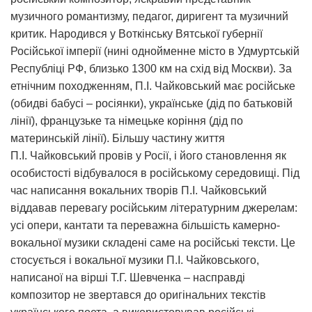
музичного романтизму, педагог, диригент та музичний
критик. Народився у Воткінську Вятської губернії
Російської імперії (нині однойменне місто в Удмуртській
Республіці РФ, близько 1300 км на схід від Москви). За
етнічним походженням, П.І. Чайковський має російське
(обидві бабусі – росіянки), українське (дід по батьковій
лінії), французьке та німецьке коріння (дід по
материнській лінії). Більшу частину життя
П.І. Чайковський провів у Росії, і його становлення як
особистості відбувалося в російському середовищі. Під
час написання вокальних творів П.І. Чайковський
віддавав перевагу російським літературним джерелам:
усі опери, кантати та переважна більшість камерно-
вокальної музики складені саме на російські тексти. Це
стосується і вокальної музики П.І. Чайковського,
написаної на вірші Т.Г. Шевченка – насправді
композитор не звертався до оригінальних текстів