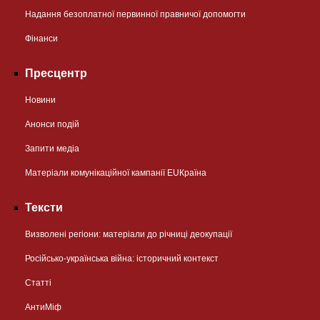
Надання безоплатної первинної правничої допомогти
Фінанси
Пресцентр
Новини
Анонси подій
Запити медіа
Матеріали комунікаційної кампанії EUКраїна
Тексти
Визволені регіони: матеріали до річниці деокупації
Російсько-українська війна: історичний контекст
Статті
АнтиМіф