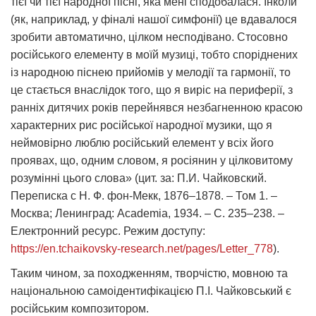
тієї чи тієї народної пісні, яка мені сподобалася. Інколи
(як, наприклад, у фіналі нашої симфонії) це вдавалося
зробити автоматично, цілком несподівано. Стосовно
російського елементу в моїй музиці, тобто споріднених
із народною піснею прийомів у мелодії та гармонії, то
це стається внаслідок того, що я виріс на периферії, з
ранніх дитячих років перейнявся незбагненною красою
характерних рис російської народної музики, що я
неймовірно люблю російський елемент у всіх його
проявах, що, одним словом, я росіянин у цілковитому
розумінні цього слова» (цит. за: П.И. Чайковский.
Переписка с Н. Ф. фон-Мекк, 1876–1878. – Том 1. –
Москва; Ленинград: Academia, 1934. – С. 235–238. –
Електронний ресурс. Режим доступу:
https://en.tchaikovsky-research.net/pages/Letter_778
).
Таким чином, за походженням, творчістю, мовною та
національною самоідентифікацією П.І. Чайковський є
російським композитором.