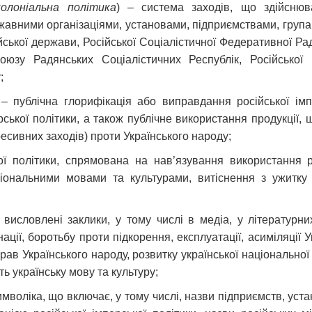
колоніальна політика
) – система заходів, що здійснюв
авними організаціями, установами, підприємствами, груп
сійської держави, Російської Соціалістичної Федеративної Ра
Союзу Радянських Соціалістичних Республік, Російської
;
– публічна глорифікація або виправдання російської імп
ької політики, а також публічне використання продукції, щ
ресивних заходів) проти Українського народу;
ої політики, спрямована на нав’язування використання р
ональними мовами та культурами, витіснення з ужитку у
о висловлені заклики, у тому числі в медіа, у літератур
 нації, боротьбу проти підкорення, експлуатації, асиміляції 
прав Українського народу, розвитку української національної
ть українську мову та культуру;
мволіка, що включає, у тому числі, назви підприємств, устан