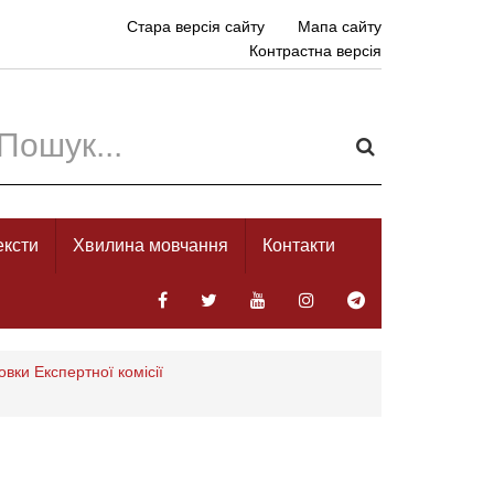
Стара версія сайту
Мапа сайту
Контрастна версія
ексти
Хвилина мовчання
Контакти
овки Експертної комісії