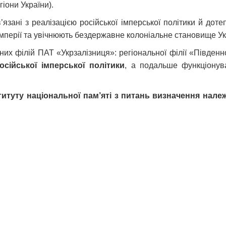
гіони України).
’язані з реалізацією російської імперської політики й дот
мперії та увічнюють бездержавне колоніальне становище Укра
их філій ПАТ «Укрзалізниця»: регіональної філії «Південно
осійської імперської політики
, а подальше функціонув
титуту національної пам’яті з питань визначення належ