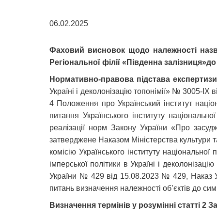
06.02.2025
Фаховий висновок щодо належності назвре
Регіональної філії «Південна залізниця»до
Нормативно-правова підстава експертиз
Україні і деколонізацію топонімії» № 3005-ІХ 
4 Положення про Український інститут націон
питання Українського інституту національної
реалізації норм Закону України «Про засудже
затверджене Наказом Міністерства культури т
комісію Українського інституту національної
імперської політики в Україні і деколонізаці
України № 429 від 15.08.2023 № 429, Наказ У
питань визначення належності об’єктів до симв
Визначення термінів у розумінні статті 2 З