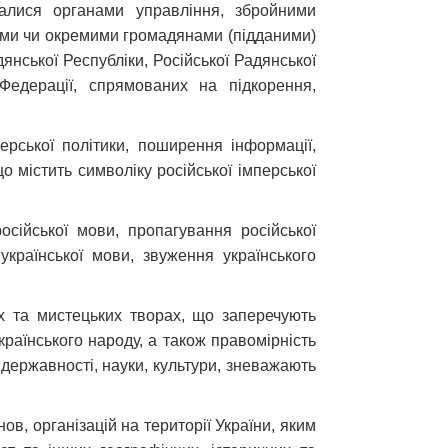
алися органами управління, збройними
ами чи окремими громадянами (підданими)
дянської Республіки, Російської Радянської
 Федерації, спрямованих на підкорення,
ерської політики, поширення інформації,
о містить символіку російської імперської
осійської мови, пропагування російської
країнської мови, звуження українського
них та мистецьких творах, що заперечують
Українського народу, а також правомірність
 державності, науки, культури, зневажають
ов, організацій на території України, яким