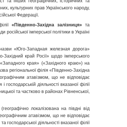
іст та інших географічних, історичних та
чних, культурних прав Українського народу,
ійської Федерації.
філії
«Південно-Західна залізниця»
та
 російської імперської політики в Україні
ї назви «Юго-Западная железная дорога»
о-Західний край Росії» щодо імперського
а «Западного края» («Західного краю») на
азва регіональної філія «Південно-Західна
географічним атавізмом, що не відповідає
і господарській діяльності вказаної філії
ницької та частково в районах Рівненської,
(географічно локалізована на півдні від
-географічним атавізмом, що не відповідає
а господарської діяльності вказаної філії