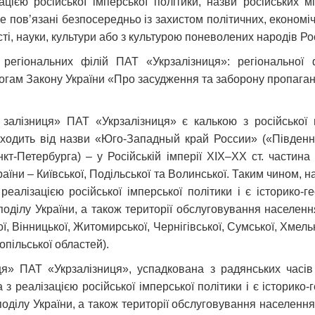
ацією російської імперської політики, назви російських м
не пов’язані безпосередньо із захистом політичних, економі
ті, науки, культури або з культурою поневолених народів Рос
и регіональних філій ПАТ «Укрзалізниця»: регіональної 
гам Закону України «Про засудження та заборону пропаганди
а залізниця» ПАТ «Укрзалізниця» є калькою з російсько
оходить від назви «Юго-Западный край России» («Південн
кт-Петербурга) ‒ у Російській імперії XIX‒XX ст. частин
їни ‒ Київської, Подільської та Волинської. Таким чином, н
еалізацією російської імперської політики і є історико-
ділу України, а також території обслуговування населення 
, Вінницької, Житомирської, Чернігівської, Сумської, Хмель
опільської областей).
ця» ПАТ «Укрзалізниця», успадкована з радянських часів 
з реалізацією російської імперської політики і є історико
ділу України, а також території обслуговування населення т