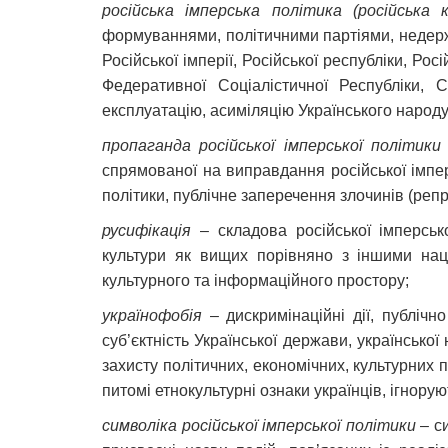
російська імперська політика (російська 
формуваннями, політичними партіями, недерж
Російської імперії, Російської республіки, Ро
Федеративної Соціалістичної Республіки, 
експлуатацію, асиміляцію Українського народу
пропаганда російської імперської політики
спрямованої на виправдання російської імперс
політики, публічне заперечення злочинів (реп
русифікація
– складова російської імперськ
культури як вищих порівняно з іншими наці
культурного та інформаційного простору;
українофобія
– дискримінаційні дії, публічн
суб’єктність Української держави, української
захисту політичних, економічних, культурних 
питомі етнокультурні ознаки українців, ігнорую
символіка російської імперської політики
– си