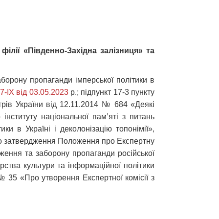
ілії «Південно-Західна залізниця» та
аборону пропаганди імперської політики в
-IX від 03.05.2023
р.; підпункт 17-3 пункту
трів України від 12.11.2014 № 684 «Деякі
 інституту національної пам’яті з питань
ки в Україні і деколонізацію топонімії»,
Про затвердження Положення про Експертну
удження та заборону пропаганди російської
ерства культури та інформаційної політики
 № 35 «Про утворення Експертної комісії з