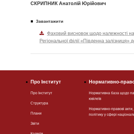
СКРИПНИК Анатолій Юрійович
Завантажити
Фаховий висновок щодо належності наз
Регіональної філії «Південна залізниця» д
Про Інститут
Нормативно-право
Про Інститут
Нормативна база щодо па
ювілеїв
Структура
Нормативно-правові акти
Плани
політику у сфері націонал
Звіти
Колегія