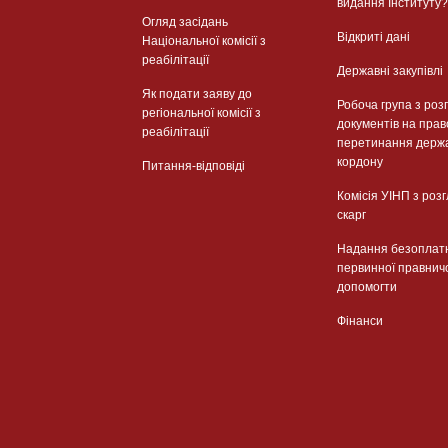
видання Інституту?
Огляд засідань
Відкриті дані
Національної комісії з
реабілітації
Державні закупівлі
Як подати заяву до
Робоча група з роз
регіональної комісії з
документів на прав
реабілітації
перетинання держ
кордону
Питання-відповіді
Комісія УІНП з роз
скарг
Надання безоплат
первинної правнич
допомогти
Фінанси