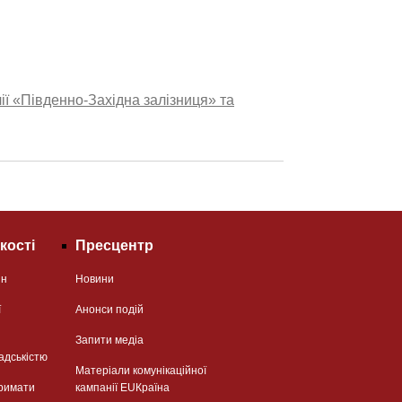
ії «Південно-Західна залізниця» та
кості
Пресцентр
ян
Новини
ї
Анонси подій
Запити медіа
адськістю
Матеріали комунікаційної
римати
кампанії EUКраїна