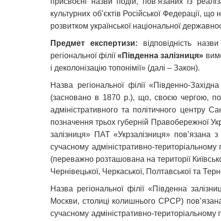
присвоєні назви подій, пов’язаних із реаліз
культурних об’єктів Російської Федерації, що 
розвитком української національної державнос
Предмет експертизи:
відповідність назв
регіональної філії
«Південна залізниця»
вимо
і деколонізацію топонімії» (далі – Закон).
Назва регіональної філії «Південно-Західн
(засновано в 1870 р.), що, своєю чергою, п
адміністративного та політичного центру Сан
позначення трьох губерній Правобережної Укра
залізниця» ПАТ «Укрзалізниця» пов’язана з р
сучасному адміністративно-територіальному по
(переважно розташована на території Київської
Чернівецької, Черкаської, Полтавської та Терн
Назва регіональної філії «Південна залізни
Москви, столиці колишнього СРСР) пов’язана 
сучасному адміністративно-територіальному по