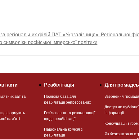
в регіональних філій ПАТ «Укрзалізниця»: Регіональної філ
о символіки російської імперської політики
ві акти
Реабілітація
Для громадсь
м'ятних дат та
Правова база для
Звернення громад
реабілітації репресованих
Доступ до публічно
, що формують
Розʼяснення та рекомендації
інформації
ьної памʼяті
щодо реабілітації
Консультації з гром
Національна комісія з
Як безкоштовно от
реабілітації