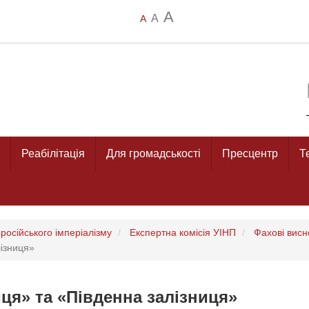
A
A
A
Реабілітація
Для громадськості
Пресцентр
Т
російського імперіалізму
Експертна комісія УІНП
Фахові висн
лізниця»
иця» та «Південна залізниця»