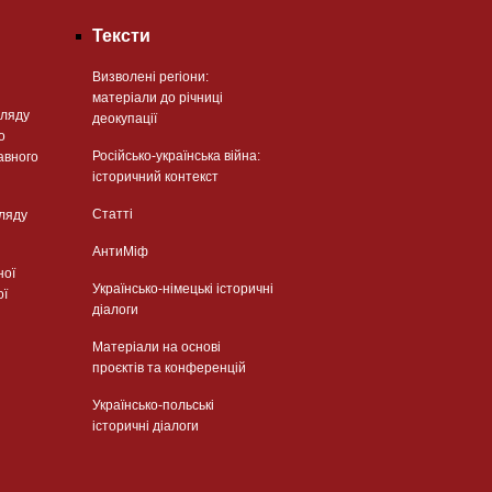
Тексти
Визволені регіони:
матеріали до річниці
гляду
деокупації
о
Російсько-українська війна:
авного
історичний контекст
Статті
гляду
АнтиМіф
ної
Українсько-німецькі історичні
ої
діалоги
Матеріали на основі
проєктів та конференцій
Українсько-польські
історичні діалоги