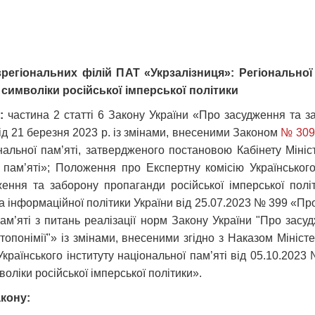
гіональних філій ПАТ «Укрзалізниця»: Регіональної ф
 символіки російської імперської політики
и:
частина 2 статті 6 Закону України «Про засудження та з
від 21 березня 2023 р. із змінами, внесеними Законом
№ 3097
альної пам’яті, затвердженого постановою Кабінету Мініс
 пам’яті»; Положення про Експертну комісію Українського
ння та заборону пропаганди російської імперської політи
а інформаційної політики України від 25.07.2023 № 399 «
 пам’яті з питань реалізації норм Закону України "Про зас
ю топонімії"» із змінами, внесеними згідно з Наказом Мініст
країнського інституту національної пам’яті від 05.10.2023
оліки російської імперської політики».
акону: