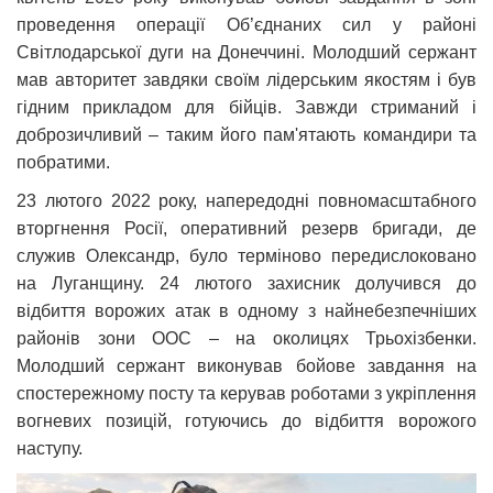
проведення операції Об’єднаних сил у районі
Світлодарської дуги на Донеччині. Молодший сержант
мав авторитет завдяки своїм лідерським якостям і був
гідним прикладом для бійців. Завжди стриманий і
доброзичливий – таким його пам'ятають командири та
побратими.
23 лютого 2022 року, напередодні повномасштабного
вторгнення Росії, оперативний резерв бригади, де
служив Олександр, було терміново передислоковано
на Луганщину. 24 лютого захисник долучився до
відбиття ворожих атак в одному з найнебезпечніших
районів зони ООС – на околицях Трьохізбенки.
Молодший сержант виконував бойове завдання на
спостережному посту та керував роботами з укріплення
вогневих позицій, готуючись до відбиття ворожого
наступу.