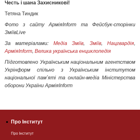
Честь і шана Захисникові!
Тетяна Тиндик
Фото з сайту АрміяInform та Фейсбук-сторінки
ЗміївLive
За матеріалами:
Медіа Зміїв
,
Зміїв
,
Нацгвардія
,
АрміяInform
,
Велика українська енциклопедія
Підготовлено Українським національним агентством
Укрінформ спільно з Українським інститутом
національної памʼяті та онлайн-медіа Міністерства
оборони України АрміяInform
Про Інститут
Про Інститут