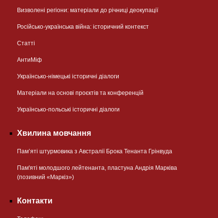
Визволені регіони: матеріали до річниці деокупації
Російсько-українська війна: історичний контекст
Статті
АнтиМіф
Українсько-німецькі історичні діалоги
Матеріали на основі проєктів та конференцій
Українсько-польські історичні діалоги
Хвилина мовчання
Пам’яті штурмовика з Австралії Брока Тенанта Грінвуда
Пам'яті молодшого лейтенанта, пластуна Андрія Марківа
(позивний «Маркіз»)
Контакти