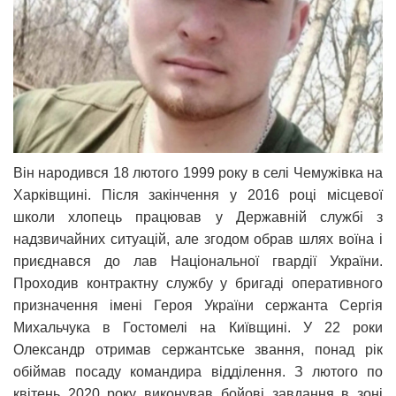
Він народився 18 лютого 1999 року в селі Чемужівка на
Харківщині. Після закінчення у 2016 році місцевої
школи хлопець працював у Державній службі з
надзвичайних ситуацій, але згодом обрав шлях воїна і
приєднався до лав Національної гвардії України.
Проходив контрактну службу у бригаді оперативного
призначення імені Героя України сержанта Сергія
Михальчука в Гостомелі на Київщині. У 22 роки
Олександр отримав сержантське звання, понад рік
обіймав посаду командира відділення. З лютого по
квітень 2020 року виконував бойові завдання в зоні