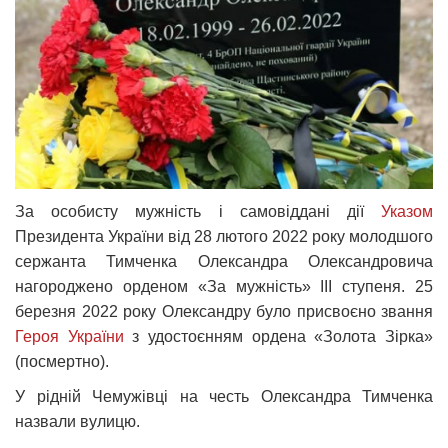
За особисту мужність і самовіддані дії
Указом
Президента України від 28 лютого 2022 року молодшого
сержанта Тимченка Олександра Олександровича
нагороджено орденом «За мужність» ІІІ ступеня. 25
березня 2022 року Олександру було присвоєно звання
Героя України
з удостоєнням ордена «Золота Зірка»
(посмертно).
У рідній Чемужівці на честь Олександра Тимченка
назвали вулицю.