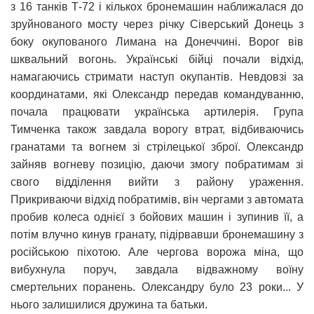
з 16 танків Т-72 і кількох бронемашин наближалася до
зруйнованого мосту через річку Сіверський Донець з
боку окупованого Лимана на Донеччині. Ворог вів
шквальний вогонь. Українські бійці почали відхід,
намагаючись стримати наступ окупантів. Невдовзі за
координатами, які Олександр передав командуванню,
почала працювати українська артилерія. Група
Тимченка також завдала ворогу втрат, відбиваючись
гранатами та вогнем зі стрілецької зброї. Олександр
зайняв вогневу позицію, даючи змогу побратимам зі
свого відділення вийти з району ураження.
Прикриваючи відхід побратимів, він чергами з автомата
пробив колеса однієї з бойових машин і зупинив її, а
потім влучно кинув гранату, підірвавши бронемашину з
російською піхотою. Але чергова ворожа міна, що
вибухнула поруч, завдала відважному воїну
смертельних поранень. Олександру було 23 роки... У
нього залишилися дружина та батьки.