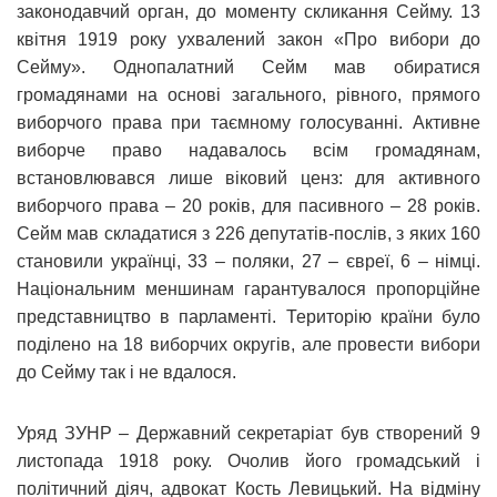
законодавчий орган, до моменту скликання Сейму. 13
квітня 1919 року ухвалений закон «Про вибори до
Сейму». Однопалатний Сейм мав обиратися
громадянами на основі загального, рівного, прямого
виборчого права при таємному голосуванні. Активне
виборче право надавалось всім громадянам,
встановлювався лише віковий ценз: для активного
виборчого права – 20 років, для пасивного – 28 років.
Сейм мав складатися з 226 депутатів-послів, з яких 160
становили українці, 33 – поляки, 27 – євреї, 6 – німці.
Національним меншинам гарантувалося пропорційне
представництво в парламенті. Територію країни було
поділено на 18 виборчих округів, але провести вибори
до Сейму так і не вдалося.
Уряд ЗУНР – Державний секретаріат був створений 9
листопада 1918 року. Очолив його громадський і
політичний діяч, адвокат Кость Левицький. На відміну