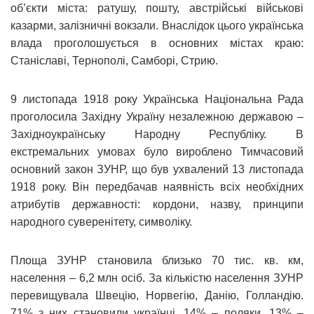
об’єкти міста: ратушу, пошту, австрійські військові
казарми, залізничні вокзали. Внаслідок цього українська
влада проголошується в основних містах краю:
Станіславі, Тернополі, Самборі, Стрию.
9 листопада 1918 року Українська Національна Рада
проголосила Західну Україну незалежною державою –
Західноукраїнську Народну Республіку. В
екстремальних умовах було вироблено Тимчасовий
основний закон ЗУНР, що був ухвалений 13 листопада
1918 року. Він передбачав наявність всіх необхідних
атрибутів державності: кордони, назву, принципи
народного суверенітету, символіку.
Площа ЗУНР становила близько 70 тис. кв. км,
населення – 6,2 млн осіб. За кількістю населення ЗУНР
перевищувала Швецію, Норвегію, Данію, Голландію.
71% з них становили українці, 14% – поляки, 13% –