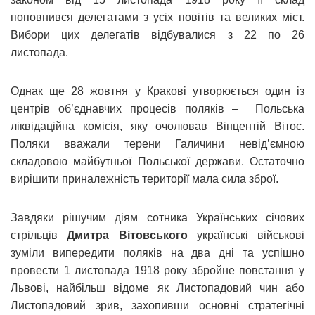
поповнився делегатами з усіх повітів та великих міст.
Вибори цих делегатів відбувалися з 22 по 26
листопада.
Однак ще 28 жовтня у Кракові утворюється один із
центрів об’єднавчих процесів поляків – Польська
ліквідаційна комісія, яку очолював Вінцентій Вітос.
Поляки вважали терени Галичини невід’ємною
складовою майбутньої Польської держави. Остаточно
вирішити приналежність території мала сила зброї.
Завдяки рішучим діям сотника Українських січових
стрільців
Дмитра Вітовського
українські військові
зуміли випередити поляків на два дні та успішно
провести 1 листопада 1918 року збройне повстання у
Львові, найбільш відоме як Листопадовий чин або
Листопадовий зрив, захопивши основні стратегічні