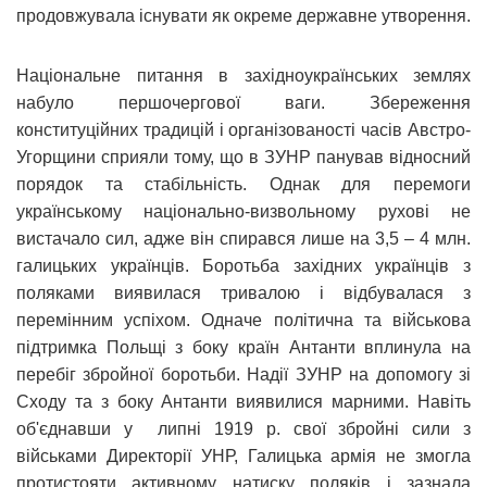
продовжувала існувати як окреме державне утворення.
Національне питання в західноукраїнських землях
набуло першочергової ваги. Збереження
конституційних традицій і організованості часів Австро-
Угорщини сприяли тому, що в ЗУНР панував відносний
порядок та стабільність. Однак для перемоги
українському національно-визвольному рухові не
вистачало сил, адже він спирався лише на 3,5 – 4 млн.
галицьких українців. Боротьба західних українців з
поляками виявилася тривалою і відбувалася з
перемінним успіхом. Одначе політична та військова
підтримка Польщі з боку країн Антанти вплинула на
перебіг збройної боротьби. Надії ЗУНР на допомогу зі
Сходу та з боку Антанти виявилися марними. Навіть
об'єднавши у липні 1919 р. свої збройні сили з
військами Директорії УНР, Галицька армія не змогла
протистояти активному натиску поляків і зазнала