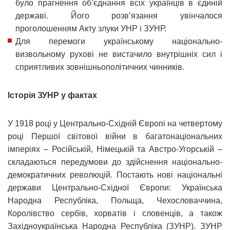
було прагнення об’єднання всіх українців в єдиній
державі. Його розв’язання увінчалося
проголошенням Акту злуки УНР і ЗУНР.
Для перемоги українському національно-
визвольному рухові не вистачило внутрішніх сил і
сприятливих зовнішньополітичних чинників.
Історія ЗУНР у фактах
У 1918 році у Центрально-Східній Європі на четвертому
році Першої світової війни в багатонаціональних
імперіях – Російській, Німецькій та Австро-Угорській –
складаються передумови до здійснення національно-
демократичних революцій. Постають нові національні
держави Центрально-Східної Європи: Українська
Народна Республіка, Польща, Чехословаччина,
Королівство сербів, хорватів і словенців, а також
Західноукраїнська Народна Республіка (ЗУНР). ЗУНР