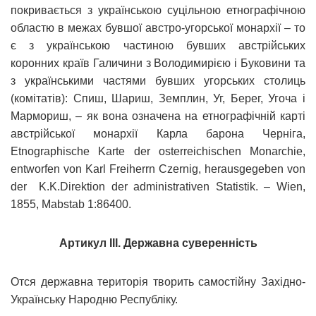
покривається з українською суцільною етнографічною
областю в межах бувшої австро-угорської монархії
–
то
є з українською частиною бувших австрійських
коронних країв Галичини з Володимирією і Буковини та
з українськими частями бувших угорських столиць
(комітатів): Спиш, Шариш, Земплин, Уг, Берег, Угоча і
Мармориш, – як вона означена на етнографічній карті
австрійської монархії Карла барона Черніга,
Etnographische Karte der osterreichischen Monarchie,
entworfen von Karl Freiherrn Czernig, herausgegeben von
der K.K.Direktion der administrativen Statistik. – Wien,
1855, Mabstab 1:86400.
Артикул III. Державна суверенність
Отся державна територія творить самостійну Західно-
Українську Народню Республіку.