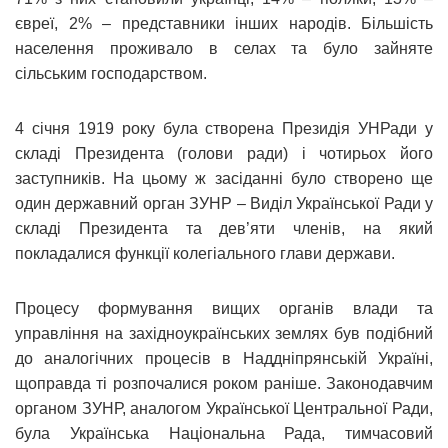
євреї, 2% – представники інших народів. Більшість
населення проживало в селах та було зайняте
сільським господарством.
4 січня 1919 року була створена Президія УНРади у
складі Президента (голови ради) і чотирьох його
заступників. На цьому ж засіданні було створено ще
один державний орган ЗУНР – Виділ Української Ради у
складі Президента та дев’яти членів, на який
покладалися функції колегіального глави держави.
Процесу формування вищих органів влади та
управління на західноукраїнських землях був подібний
до аналогічних процесів в Наддніпрянській Україні,
щоправда ті розпочалися роком раніше. Законодавчим
органом ЗУНР, аналогом Української Центральної Ради,
була Українська Національна Рада, тимчасовий