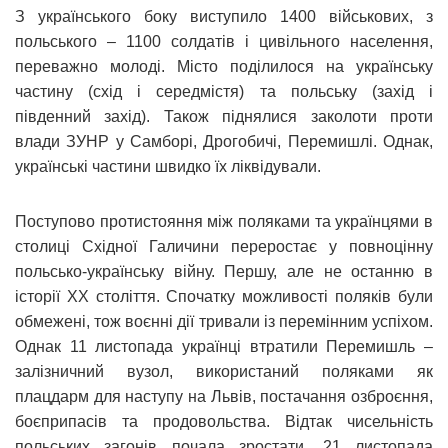
З українського боку виступило 1400 військових, з
польського – 1100 солдатів і цивільного населення,
переважно молоді. Місто поділилося на українську
частину (схід і середмістя) та польську (захід і
південний захід). Також піднялися заколоти проти
влади ЗУНР у Самборі, Дрогобичі, Перемишлі. Однак,
українські частини швидко їх ліквідували.
Поступово протистояння між поляками та українцями в
столиці Східної Галичини переростає у повноцінну
польсько-українську війну. Першу, але не останню в
історії ХХ століття. Спочатку можливості поляків були
обмежені, тож воєнні дії тривали із перемінним успіхом.
Однак 11 листопада українці втратили Перемишль –
залізничний вузол, використаний поляками як
плацдарм для наступу на Львів, постачання озброєння,
боєприпасів та продовольства. Відтак чисельність
польських загонів почала зростати. 21 листопада