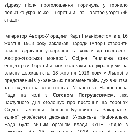
відразу після проголошення поринула у горнило
польсько-української боротьби за австро-угорський
спадок.
Імператор Австро-Угорщини Карл І маніфестом від 16
жовтня 1918 року закликав народи імперії створити
власні державні утворення та увійти до оновленої
Австро-Угорської монархії. Східна Галичина стає
епіцентром боротьби між поляками та українцями за
власну державність. 18 жовтня 1918 року у Львові з
представників українських парламентарів, духівництва
та студентства утворюється Українська Національна
Рада на чолі з
Євгеном Петрушевичем
, яка
наступного дня оголошує про постання на теренах
Східної Галичини, Північної Буковини та Закарпаття
єдиної української держави. Українська Національна
Рада була вищим органом влади ЗУНР. Згідно з
законом від 15 листопада 1918 року її склад