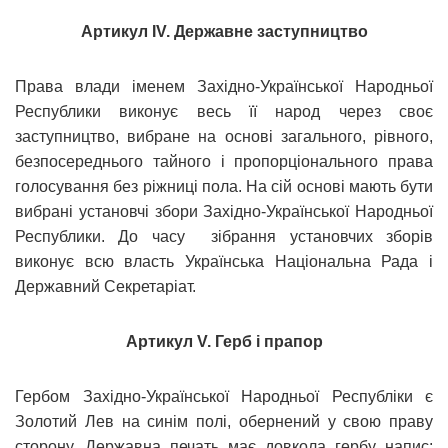
Артикул IV. Державне заступництво
Права влади іменем Західно-Української Народньої
Республики виконує весь її народ через своє
заступництво, вибране на основі загального, рівного,
безпосереднього тайного і пропорціонального права
голосування без ріжниці пола. На сій основі мають бути
вибрані установчі збори Західно-Української Народньої
Республики. До часу зібрання установчих зборів
виконує всю власть Українська Національна Рада і
Державний Секретаріат.
Артикул V. Герб і прапор
Гербом Західно-Української Народньої Республіки є
Золотий Лев на синім полі, обернений у свою праву
сторону. Державна печать має довкола гербу напис: