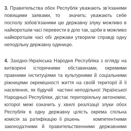
3.
Правительства обох Республік уважають зв'язаними
повищими заявами, то значить: уважають себе
посполу зобов'язаними цю державну злуку можливо в
найкоротшім часі перевести в діло так, щоби в можливо
найкоротшім часі обі держави утворили справді одну
неподільну державну одиницю.
4.
Західно-Українська Народня Республіка з огляду на
витворені історичними обставинами, окремими
правними інституціями та культурними й соціальними
ріжницями окремішності життя на своїй території й її
населення, як будучій частині неподільної Української
Народньої Республіки, дістає територіяльну автономію,
которої межі означить у хвилі реалізації злуки обох
Республік в одну державну цілість окрема спільна
комісія за ратифікацію її рішень компетентними
законодатними й правительственними державними