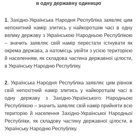
в одну державну одиницю
1.
Західно-Українська Народня Республіка заявляє цим
непохитний намір злитись у найкоротшім часі в одну
велику державу з Українською Народньою Республікою
– значить заявляє свій намір перестати істнувати як
окрема держава, а натомісць увійти з усією територією
й населенням, як складова частина державної цілости,
в Українську Народню Республіку.
2.
Українська Народня Республіка заявляє цим рівнож
свій непохітний намір злитись у найкоротшім часі в
одну державу з Західно-Українського Народньою
Республікою – значить заявляє свій намір прийняти всю
територію й населення Західно-Української Народньої
Республіки, як складову частину державної цілости, в
Українську Народню Республіку.