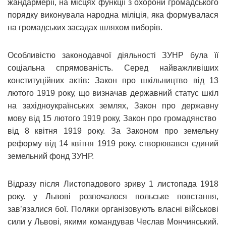
жандармерії, на місцях функції з охорони громадського
порядку виконувала народна міліція, яка формувалася
на громадських засадах шляхом виборів.
Особливістю законодавчої діяльності ЗУНР була її
соціальна спрямованість. Серед найважливіших
конституційних актів: Закон про шкільництво від 13
лютого 1919 року, що визначав державний статус шкіл
на західноукраїнських землях, Закон про державну
мову від 15 лютого 1919 року, Закон про громадянство
від 8 квітня 1919 року. За Законом про земельну
реформу від 14 квітня 1919 року. створювався єдиний
земельний фонд ЗУНР.
Відразу після Листопадового зриву 1 листопада 1918
року. у Львові розпочалося польське повстання,
зав’язалися бої. Поляки організовують власні військові
сили у Львові, якими командував Чеслав Мончинський.