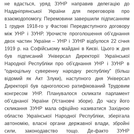
не вдасться, уряд ЗУНР направив делегацію до
Наддніпрянської України для переговорів про
взаємодопомогу. Перемовини завершили підписанням
1 грудня 1918-го у Фастові Передвступного договору
між УНР і ЗУНР. Урочисте проголошення об’єднання
двох частин України – УНР і ЗУНР відбулося 22 січня
1919 р. на Софійському майдані в Києві. Цього ж дня
був підписаний Універсал Директорії Української
Народної Республіки про об'єднання УНР і ЗУНР в
“одноцільну суверенну народну республіку” (більш
відомий як Акт Злуки), наступного дня Універсал
Директорії був одноголосно ратифікований Трудовим
конгресом УНР. Планувалося скликати парламент
об’єднаної України (Установчі збори). До часу його
скликання ЗУНР мала офіційно називатися Західною
областю Української Народної Республіки, зберігала
автономію, власні органи державної влади, збройні
сили, законодавство тощо. Де-факто ЗУНР