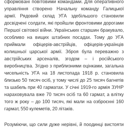
сформовані повітовими командами. Для оперативного
управління створено Начальну команду Галицької
армії. Рядовий склад УГА здебільшого становили
досвідчені солдати, які пройшли фронтовими дорогами
Першої світової війни. Українських старшин бракувало,
особливо на вищих штабних посадах. Тому до УГА
приймали офіцерів-австрійців, офіцерів-українців
колишньої царської армії. Зброя була переважно з
австрійських арсеналів, згодом – і російського
виробництва. Згідно з приблизними оцінками, загальна
чисельність УГА на 18 листопада 1918 р. становила
близько 50 тисяч осіб, у тому числі до 25 тисяч багнетів
та шабель при 40 гарматах. У січні 1919-го армія ЗУНР
нараховувала вже 70 тисяч осіб та 60 гармат, а влітку
того ж року – до 100 тисяч, які мали на озброєнні 160
гармат, 550 кулеметів, 20 літаків.
Розуміючи, що сили дуже нерівні, й поодинці вистояти