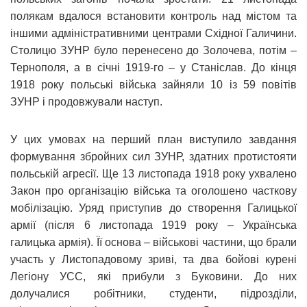
полякам вдалося встановити контроль над містом та
іншими адміністративними центрами Східної Галичини.
Столицю ЗУНР було перенесено до Золочева, потім –
Тернополя, а в січні 1919-го – у Станіслав. До кінця
1918 року польські війська зайняли 10 із 59 повітів
ЗУНР і продовжували наступ.
У цих умовах на перший план виступило завдання
формування збройних сил ЗУНР, здатних протистояти
польській агресії. Ще 13 листопада 1918 року ухвалено
Закон про організацію війська та оголошено часткову
мобілізацію. Уряд приступив до створення Галицької
армії (після 6 листопада 1919 року – Українська
галицька армія). Її основа – військові частини, що брали
участь у Листопадовому зриві, та два бойові курені
Легіону УСС, які прибули з Буковини. До них
долучалися робітники, студенти, підрозділи,