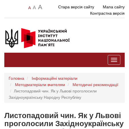
A
Стара версія сайту
Мапа сайту
A
A
Контрастна версія
Toggle
navigati
Головна
Інформаційні матеріали
Методматеріали вчителям
Методичні рекомендації
Листопадовий чин. Як у Львові проголосили
Західноукраїнську Народну Республіку
Листопадовий чин. Як у Львові
проголосили Західноукраїнську