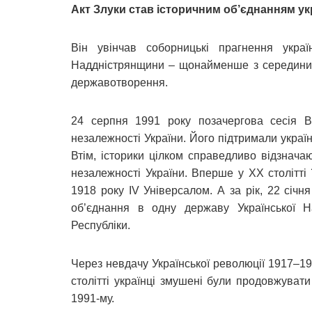
Акт Злуки став історичним об’єднанням ук
Він увінчав соборницькі прагнення укра
Наддністрянщини – щонайменше з середини X
державотворення.
24 серпня 1991 року позачергова сесія 
незалежності України. Його підтримали украї
Втім, історики цілком справедливо відзнач
незалежності України. Вперше у XX столітті
1918 року IV Універсалом. А за рік, 22 січн
об’єднання в одну державу Української На
Республіки.
Через невдачу Української революції 1917–19
столітті українці змушені були продовжуват
1991-му.