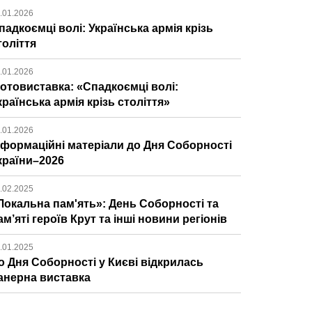
.01.2026
падкоємці волі: Українська армія крізь
толіття
.01.2026
отовиставка: «Спадкоємці волі:
країнська армія крізь століття»
.01.2026
нформаційні матеріали до Дня Соборності
країни–2026
.02.2025
Локальна пам'ять»: День Соборності та
ам’яті героїв Крут та інші новини регіонів
.01.2025
о Дня Соборності у Києві відкрилась
анерна виставка