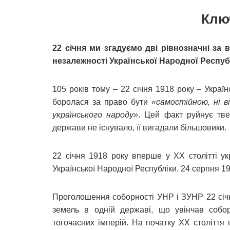
Клю
22 січня ми згадуємо дві рівнозначні за в
незалежності Української Народної Респуб
105 років тому – 22 січня 1918 року – Украї
боролася за право бути
«самостійною, ні в
українського народу»
. Цей факт руйнує тве
держави не існувало, її вигадали більшовики.
22 січня 1918 року вперше у XX столітті у
Української Народної Республіки. 24 серпня 19
Проголошення соборності УНР і ЗУНР 22 січн
земель в одній державі, що увінчав собор
тогочасних імперій. На початку ХХ століття 