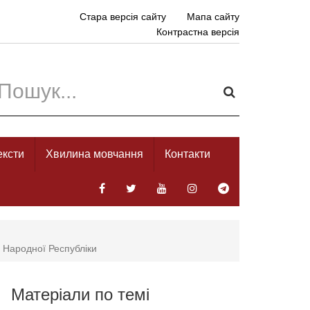
Стара версія сайту
Мапа сайту
Контрастна версія
ексти
Хвилина мовчання
Контакти
ї Народної Республіки
Матеріали по темі