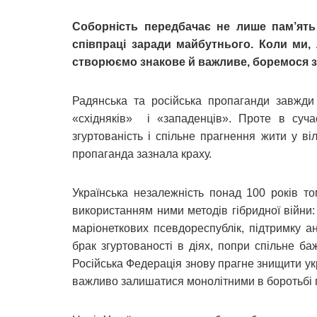
Соборність передбачає не лише пам’ять
співпраці заради майбутнього. Коли ми, 
створюємо знакове й важливе, боремося з
Радянська та російська пропаганди завжди 
«східняків» і «западенців». Проте в суча
згуртованість і спільне прагнення жити у в
пропаганда зазнала краху.
Українська незалежність понад 100 років то
використанням ними методів гібридної війни:
маріонеткових псевдореспублік, підтримку а
брак згуртованості в діях, попри спільне ба
Російська Федерація знову прагне знищити ук
важливо залишатися монолітними в боротьбі 