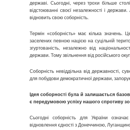
державі. Сьогодні, через трохи більше стол
відстоюванні своєї незалежності і держави.
відновить свою соборність.
Термін «соборність» має кілька значень. Ц
заселених певною нацією на суцільній територ
згуртованість, незалежно від національнос
держави. Тому звільнення від російського ок
Соборність невіддільна від державності, сув
для побудови демократичної держави, запору
Ідея соборності була й залишається базов
є передумовою успіху нашого спротиву зов
Сьогодні соборність для України означає
відновлення єдності з Донеччиною, Луганщин