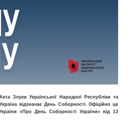
кта Злуки Української Народної Республіки та
Україна відзначає День Соборності. Офіційно це
України «Про День Соборності України» від 13