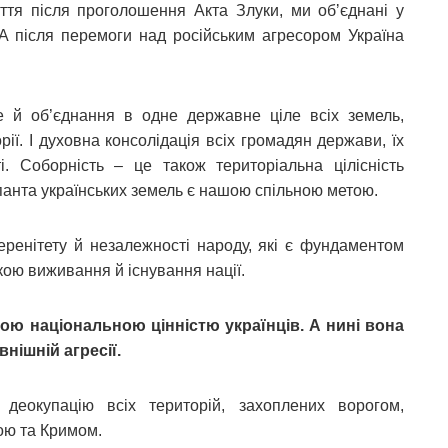
іття після проголошення Акта Злуки, ми обʼєднані у
 А після перемоги над російським агресором Україна
е й об’єднання в одне державне ціле всіх земель,
ії. І духовна консолідація всіх громадян держави, їх
ті. Соборність – це також територіальна цілісність
упанта українських земель є нашою спільною метою.
еренітету й незалежності народу, які є фундаментом
кою виживання й існування нації.
ою національною цінністю українців. А нині вона
нішній агресії.
 деокупацію всіх територій, захоплених ворогом,
ою та Кримом.