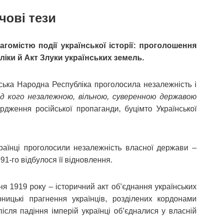
чові тези
агомістю події української історії: проголошення
ліки й Акт Злуки українських земель.
нська Народна Республіка проголосила незалежність і
ід кого незалежною, вільною, суверенною державою
рдження російської пропаганди, буцімто Української
країнці проголосили незалежність власної держави –
91-го відбулося її відновлення.
я 1919 року – історичний акт об’єднання українських
ницькі прагнення українців, розділених кордонами
після падіння імперій українці об’єдналися у власній