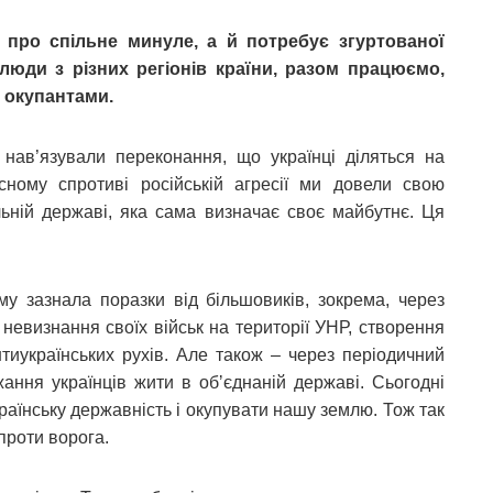
 про спільне минуле, а й потребує згуртованої
люди з різних регіонів країни, разом працюємо,
 окупантами.
нав’язували переконання, що українці діляться на
сному спротиві російській агресії ми довели свою
ільній державі, яка сама визначає своє майбутнє. Ця
му зазнала поразки від більшовиків, зокрема, через
 невизнання своїх військ на території УНР, створення
нтиукраїнських рухів. Але також – через періодичний
жання українців жити в обʼєднаній державі. Сьогодні
раїнську державність і окупувати нашу землю. Тож так
проти ворога.