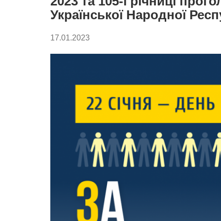
2023 та 105-ї річниці про
Української Народної Респ
17.01.2023