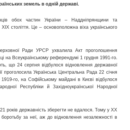
раїнських земель в одній державі.
їнців обох частин України – Наддніпрянщини та
IX століття. Це – основоположна віха українського
Верховної Ради УРСР ухвалила Акт проголошення
нці на Всеукраїнському референдумі 1 грудня 1991-го.
ають, що 24 серпня відбулося відновлення державної
 її проголосила Українська Центральна Рада 22 січня
я 1919-го, на Софійському майдані в Києві відбулося
родної Республіки й Західноукраїнської Народної
21 років державність зберегти не вдалося. Тому у XX
и боротьбу за неї, аж до відновлення незалежності в