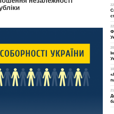
голошення незалежності
22
убліки
С
с
22
Ф
У
20
І
У
10
«
п
21
Д
б