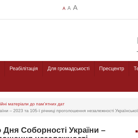
A
A
A
Реабілітація
Для громадськості
Пресцентр
Т
йні матеріали до памʼятних дат
їни – 2023 та 105-ї річниці проголошення незалежності Українсько
 Дня Соборності України –