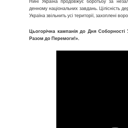
Нині Україна продовжує боротьбу за незал
денному національних завдань. Цілісність дер
Україна звільнить усі території, захоплені во
Цьогорічна кампанія до Дня Соборності 
Разом до Перемоги!».