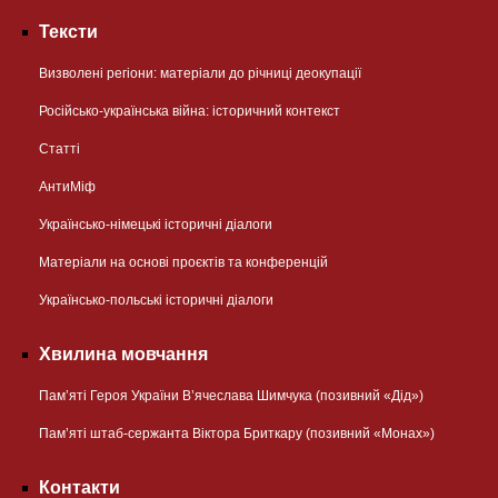
Тексти
Визволені регіони: матеріали до річниці деокупації
Російсько-українська війна: історичний контекст
Статті
АнтиМіф
Українсько-німецькі історичні діалоги
Матеріали на основі проєктів та конференцій
Українсько-польські історичні діалоги
Хвилина мовчання
Пам’яті Героя України В’ячеслава Шимчука (позивний «Дід»)
Пам’яті штаб-сержанта Віктора Бриткару (позивний «Монах»)
Контакти