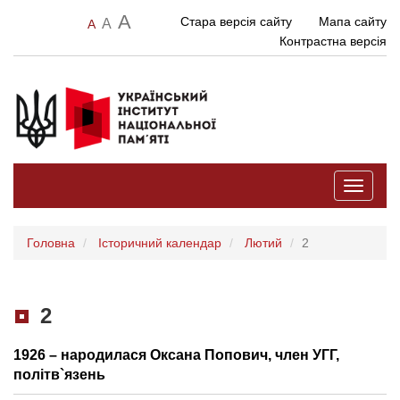
A
Стара версія сайту
Мапа сайту
A
A
Контрастна версія
Toggle
navigati
Головна
Історичний календар
Лютий
2
2
1926 – народилася Оксана Попович, член УГГ,
політв`язень