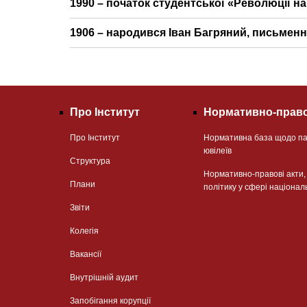
1990 – початок студентської «Революції на 
1906 – народився Іван Багряний, письмен
Про Інститут
Нормативно-право
Про Інститут
Нормативна база щодо па
ювілеїв
Структура
Нормативно-правові акти
Плани
політику у сфері націонал
Звіти
Колегія
Вакансії
Внутрішній аудит
Запобігання корупції