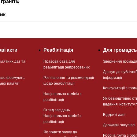
граніті»
ник
ві акти
Реабілітація
Для громадсь
м'ятних дат та
Правова база для
Звернення громад
реабілітації репресованих
Доступ до публічно
, що формують
Розʼяснення та рекомендації
інформації
ьної памʼяті
щодо реабілітації
Консультації з гром
Національна комісія з
Як безкоштовно от
реабілітації
видання Інституту?
Огляд засідань
Відкриті дані
Національної комісії з
реабілітації
Державні закупівлі
Як подати заяву до
Робоча група з роз