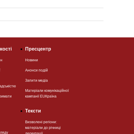
кості
Пресцентр
ян
Новини
ї
Анонси подій
Запити медіа
адськістю
Матеріали комунікаційної
римати
кампанії EUКраїна
Тексти
Визволені регіони:
матеріали до річниці
гляду
деокупації