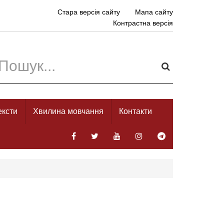
Стара версія сайту
Мапа сайту
Контрастна версія
ексти
Хвилина мовчання
Контакти