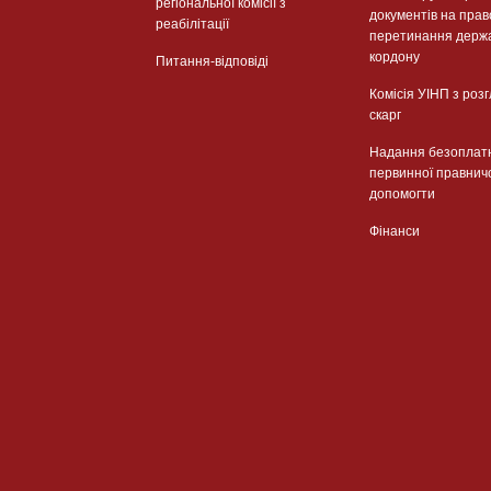
регіональної комісії з
документів на прав
реабілітації
перетинання держ
кордону
Питання-відповіді
Комісія УІНП з роз
скарг
Надання безоплат
первинної правнич
допомогти
Фінанси