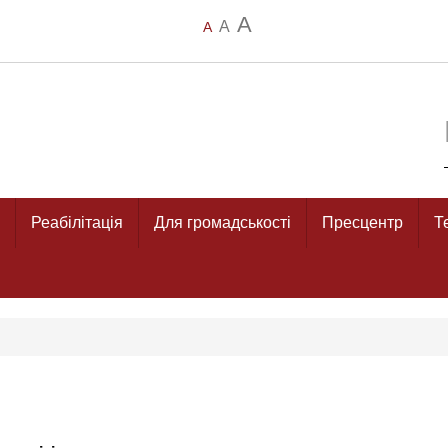
A
A
A
Реабілітація
Для громадськості
Пресцентр
Т