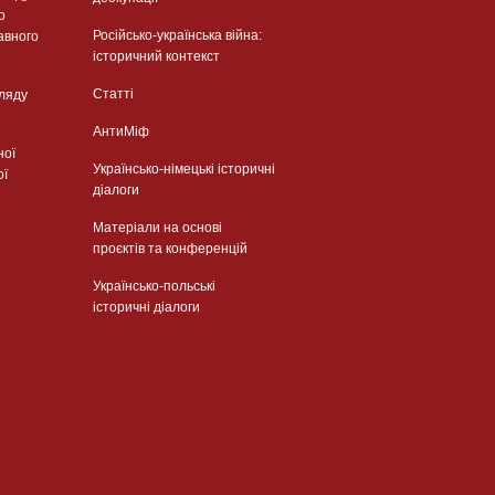
о
Російсько-українська війна:
авного
історичний контекст
Статті
гляду
АнтиМіф
ної
Українсько-німецькі історичні
ої
діалоги
Матеріали на основі
проєктів та конференцій
Українсько-польські
історичні діалоги