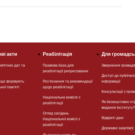
ві акти
Реабілітація
Для громадсь
м'ятних дат та
Правова база для
Звернення громад
реабілітації репресованих
Доступ до публічно
, що формують
Розʼяснення та рекомендації
інформації
ьної памʼяті
щодо реабілітації
Консультації з гром
Національна комісія з
Як безкоштовно от
реабілітації
видання Інституту?
Огляд засідань
Відкриті дані
Національної комісії з
реабілітації
Державні закупівлі