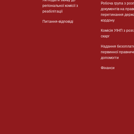
Як подати заяву до
Робоча група з роз
регіональної комісії з
документів на прав
реабілітації
перетинання держ
кордону
Питання-відповіді
Комісія УІНП з роз
скарг
Надання безоплат
первинної правнич
допомогти
Фінанси