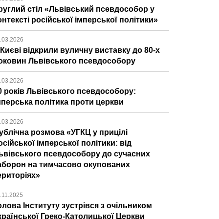
руглий стіл «Львівський псевдособор у
онтексті російської імперської політики»
.03.2026
 Києві відкрили вуличну виставку до 80-х
оковин Львівського псевдособору
.03.2026
0 років Львівського псевдособору:
мперська політика проти церкви
.03.2026
ублічна розмова «УГКЦ у прицілі
осійської імперської політики: від
ьвівського псевдособору до сучасних
аборон на тимчасово окупованих
ериторіях»
.11.2025
олова Інституту зустрівся з очільником
країнської Греко-Католицької Церкви