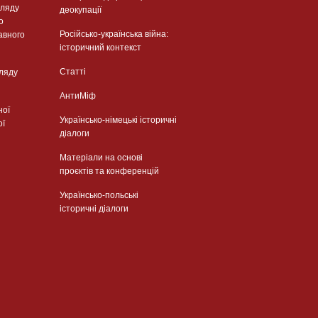
гляду
деокупації
о
Російсько-українська війна:
авного
історичний контекст
Статті
гляду
АнтиМіф
ної
Українсько-німецькі історичні
ої
діалоги
Матеріали на основі
проєктів та конференцій
Українсько-польські
історичні діалоги