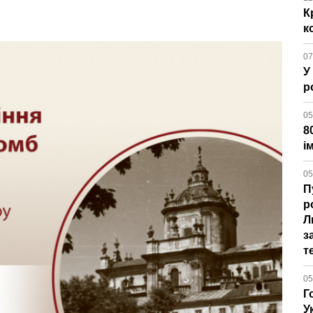
К
к
07
У
р
05
8
і
05
П
р
Л
з
т
05
Г
У