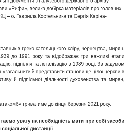
льні документи з Галузевого державного архіву
ви «Рифи», велика добірка матеріалів про головних
Ц – о. Гавриїла Костельника та Сергія Каріна-
тавників греко-католицького кліру, чернецтва, мирян.
1939 до 1991 року та відображає три важливі етапи
дацію, підпілля та легалізацію в 1989 році. За задумом
н узагальнити й представити становище цілої церкви в
тиву й підпільної діяльності духовенства та мирян,
катакомб» триватиме до кінця березня 2021 року.
таємо увагу на необхідність мати при собі засоби
 соціальної дистанції
.