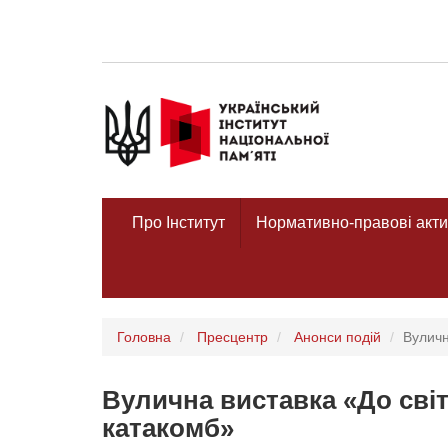
Про Інститут
Нормативно-правові акти
Головна
Пресцентр
Анонси подій
Вуличн
Вулична виставка «До світ
катакомб»