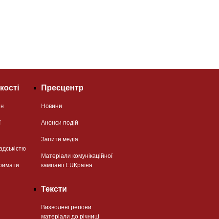
кості
Пресцентр
ян
Новини
ї
Анонси подій
Запити медіа
адськістю
Матеріали комунікаційної
римати
кампанії EUКраїна
Тексти
Визволені регіони:
матеріали до річниці