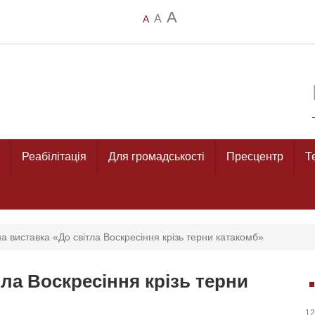
A
A
A
Реабілітація
Для громадськості
Пресцентр
Т
а виставка «До світла Воскресіння крізь терни катакомб»
ла Воскресіння крізь терни
12