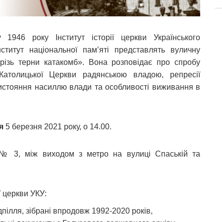
 1946 року Інститут історії церкви Українського
нститут національної пам’яті представлять вуличну
різь терни катакомб». Вона розповідає про спробу
о-Католицької Церкви радянською владою, репресії
отистояння насиллю влади та особливості виживання в
я
5 березня 2021 року, о 14.00.
№ 3, між виходом з метро на вулиці Спаській та
ї церкви УКУ:
дпілля, зібрані впродовж 1992-2020 років,