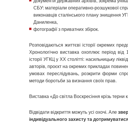
документи державних архівів, зокрема уніка
СБУ: матеріали оперативно-розшукової спра
виконавців сталінського плану знищення УГК
Даниленка,
фотографії з приватних збірок.
Розповідаються життєві історії окремих предс
Хронологічно виставка охоплює період від 
історії УГКЦ у XX столітті: насильницьку лікві
авторів, проєкт на окремих прикладах повине
умовах переслідувань, розкрити форми спро
методи боротьби за визнання своїх прав.
Виставка «До світла Воскресіння крізь терни 
Відвідати відкриття можуть усі охочі. Але
звер
індивідуального захисту та дотримуватися