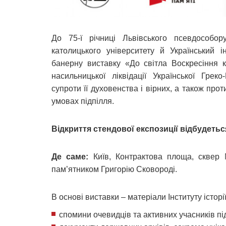
До 75-ї річниці Львівського псевдособору
католицького університету й Український і
банерну виставку «До світла Воскресіння к
насильницької ліквідації Української Грек
супроти її духовенства і вірних, а також пр
умовах підпілля.
Відкриття стендової експозиції відбудетьс
Де саме:
Київ, Контрактова площа, сквер 
пам’ятником Григорію Сковороді.
В основі виставки – матеріали Інституту історі
спомини очевидців та активних учасників пі