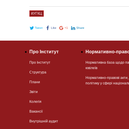
#УГКЦ
Tweet
Like
+1
Share
Про Інститут
Нормативно-право
Про Інститут
Нормативна база щодо па
ювілеїв
Структура
Нормативно-правові акти
Плани
політику у сфері націонал
Звіти
Колегія
Вакансії
Внутрішній аудит