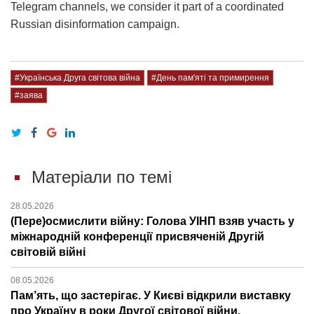
Telegram channels, we consider it part of a coordinated
Russian disinformation campaign.
#Українська Друга світова війна
#День пам'яті та примирення
#заява
Матеріали по темі
28.05.2026
(Пере)осмислити війну: Голова УІНП взяв участь у
міжнародній конференції присвяченій Другій
світовій війні
08.05.2026
Пам’ять, що застерігає. У Києві відкрили виставку
про Україну в роки Другої світової війни.