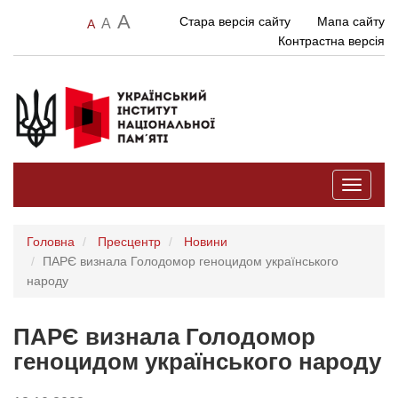
A
Стара версія сайту
Мапа сайту
A
A
Контрастна версія
Toggle
navigati
Головна
Пресцентр
Новини
ПАРЄ визнала Голодомор геноцидом українського
народу
ПАРЄ визнала Голодомор
геноцидом українського народу