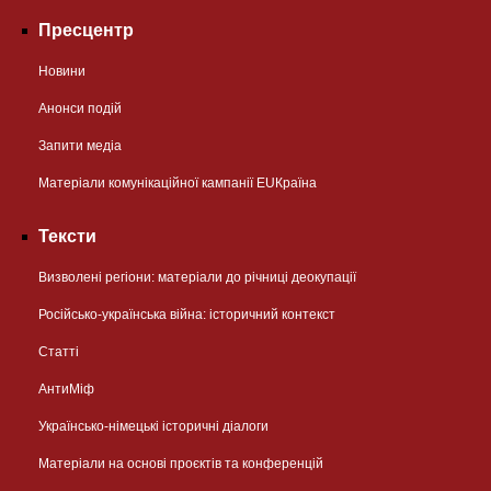
Пресцентр
Новини
Анонси подій
Запити медіа
Матеріали комунікаційної кампанії EUКраїна
Тексти
Визволені регіони: матеріали до річниці деокупації
Російсько-українська війна: історичний контекст
Статті
АнтиМіф
Українсько-німецькі історичні діалоги
Матеріали на основі проєктів та конференцій