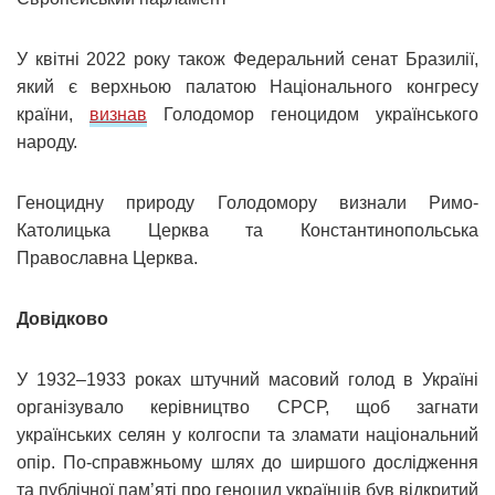
У квітні 2022 року також Федеральний сенат Бразилії,
який є верхньою палатою Національного конгресу
країни,
визнав
Голодомор геноцидом українського
народу.
Геноцидну природу Голодомору визнали Римо-
Католицька Церква та Константинопольська
Православна Церква.
Довідково
У 1932–1933 роках штучний масовий голод в Україні
організувало керівництво СРСР, щоб загнати
українських селян у колгоспи та зламати національний
опір. По-справжньому шлях до ширшого дослідження
та публічної пам’яті про геноцид українців був відкритий