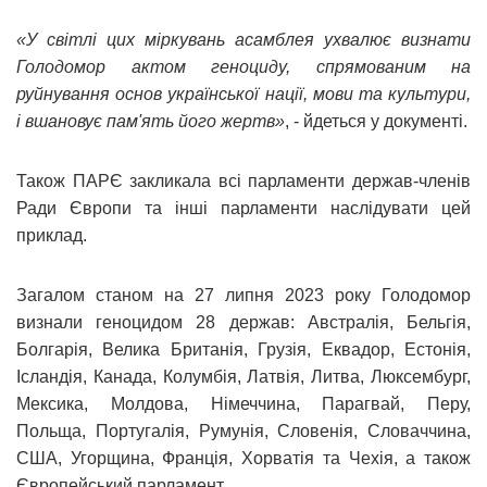
«У світлі цих міркувань асамблея ухвалює визнати
Голодомор актом геноциду, спрямованим на
руйнування основ української нації, мови та культури,
і вшановує пам'ять його жертв»
, - йдеться у документі.
Також ПАРЄ закликала всі парламенти держав-членів
Ради Європи та інші парламенти наслідувати цей
приклад.
Загалом станом на 27 липня 2023 року Голодомор
визнали геноцидом 28 держав: Австралія, Бельгія,
Болгарія, Велика Британія, Грузія, Еквадор, Естонія,
Ісландія, Канада, Колумбія, Латвія, Литва, Люксембург,
Мексика, Молдова, Німеччина, Парагвай, Перу,
Польща, Португалія, Румунія, Словенія, Словаччина,
США, Угорщина, Франція, Хорватія та Чехія, а також
Європейський парламент