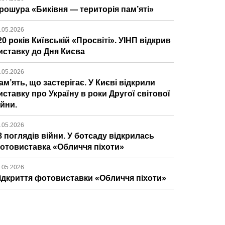
рошура «Биківня — територія пам’яті»
.05.2026
20 років Київській «Просвіті». УІНП відкрив
иставку до Дня Києва
.05.2026
ам’ять, що застерігає. У Києві відкрили
иставку про Україну в роки Другої світової
ійни.
.05.2026
8 поглядів війни. У ботсаду відкрилась
отовиставка «Обличчя піхоти»
.05.2026
ідкриття фотовиставки «Обличчя піхоти»