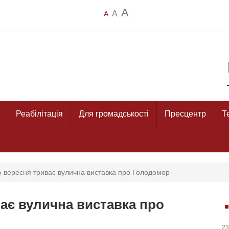
A
A
A
Реабілітація
Для громадськості
Пресцентр
Т
15 вересня триває вулична виставка про Голодомор
ває вулична виставка про
23