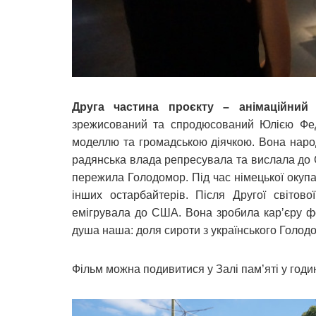
Друга частина проєкту – анімаційний
зрежисований та спродюсований Юлією Фед
моделлю та громадською діячкою. Вона народ
радянська влада репресувала та вислала до 
пережила Голодомор. Під час німецької окупаці
інших остарбайтерів. Після Другої світов
емігрувала до США. Вона зробила карʼєру фо
душа наша: доля сироти з українського Голод
Фільм можна подивитися у Залі пам’яті у год