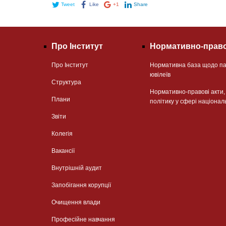
Tweet
Like
+1
Share
Про Інститут
Нормативно-право
Про Інститут
Нормативна база щодо па
ювілеїв
Структура
Нормативно-правові акти
Плани
політику у сфері націонал
Звіти
Колегія
Вакансії
Внутрішній аудит
Запобігання корупції
Очищення влади
Професійне навчання