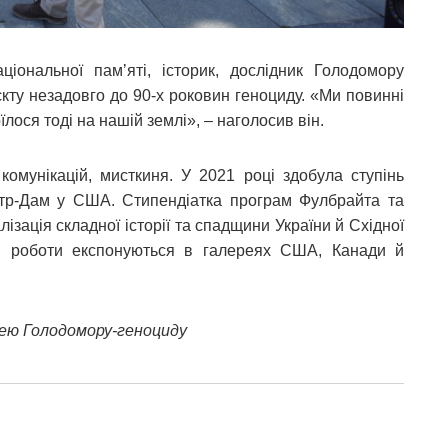
аціональної памʼяті, історик, дослідник Голодомору
кту незадовго до 90-х роковин геноциду. «Ми повинні
лося тоді на нашій землі», – наголосив він.
комунікацій, мисткиня. У 2021 році здобула ступінь
отр-Дам у США. Стипендіатка програм Фулбрайта та
алізація складної історії та спадщини України й Східної
и роботи експонуються в галереях США, Канади й
зею Голодомору-геноциду