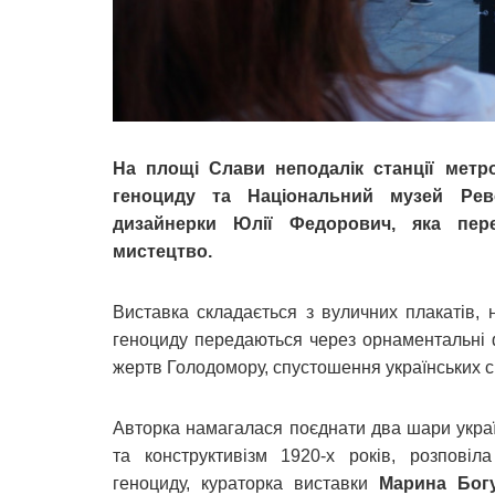
На площі Слави неподалік станції мет
геноциду та Національний музей Рево
дизайнерки Юлії Федорович, яка пер
мистецтво.
Виставка складається з вуличних плакатів,
геноциду передаються через орнаментальні 
жертв Голодомору, спустошення українських сі
Авторка намагалася поєднати два шари украї
та конструктивізм 1920-х років, розповіл
геноциду, кураторка виставки
Марина Бог