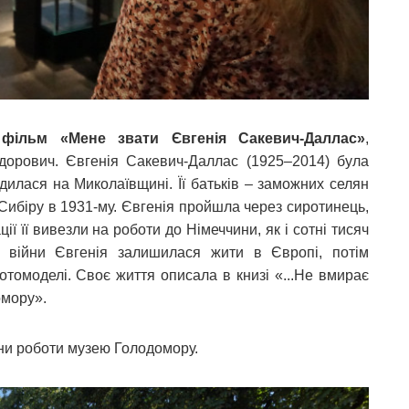
 фільм «Мене звати Євгенія Сакевич-Даллас»
,
орович. Євгенія Сакевич-Даллас (1925–2014) була
илася на Миколаївщині. Її батьків – заможних селян
Сибіру в 1931-му. Євгенія пройшла через сиротинець,
ї її вивезли на роботи до Німеччини, як і сотні тисяч
ої війни Євгенія залишилася жити в Європі, потім
томоделі. Своє життя описала в книзі «...Не вмирає
омору».
ини роботи музею Голодомору.