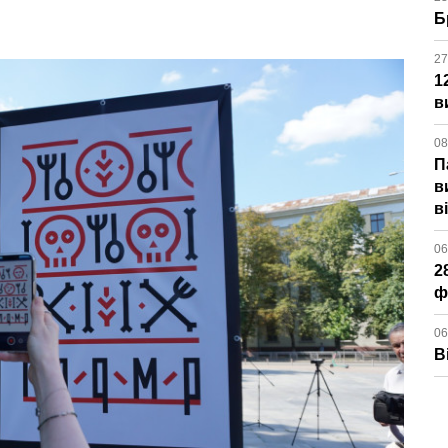
Б
27
1
в
08
П
в
в
06
2
ф
06
В