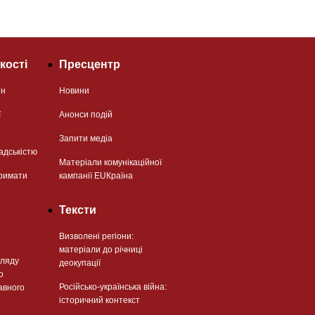
кості
Пресцентр
ян
Новини
ї
Анонси подій
Запити медіа
адськістю
Матеріали комунікаційної
римати
кампанії EUКраїна
Тексти
Визволені регіони:
матеріали до річниці
гляду
деокупації
о
Російсько-українська війна:
авного
історичний контекст