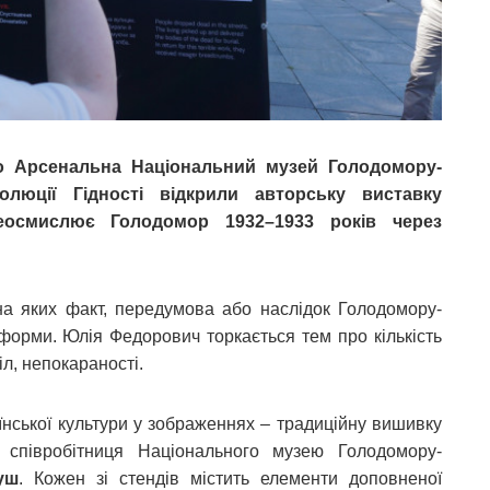
ро Арсенальна Національний музей Голодомору-
люції Гідності відкрили авторську виставку
еосмислює Голодомор 1932–1933 років через
 на яких факт, передумова або наслідок Голодомору-
форми. Юлія Федорович торкається тем про кількість
л, непокараності.
нської культури у зображеннях – традиційну вишивку
а співробітниця Національного музею Голодомору-
уш
. Кожен зі стендів містить елементи доповненої