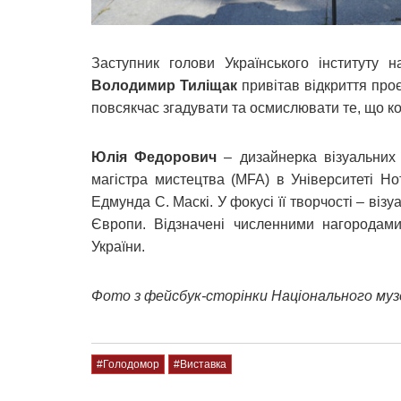
Заступник голови Українського інституту н
Володимир Тиліщак
привітав відкриття проє
повсякчас згадувати та осмислювати те, що кої
Юлія Федорович
– дизайнерка візуальних 
магістра мистецтва (MFA) в Університеті Н
Едмунда С. Маскі. У фокусі її творчості – візу
Європи. Відзначені численними нагородам
України.
Фото з фейсбук-сторінки Національного му
#Голодомор
#Виставка