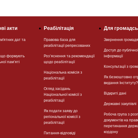
ві акти
Реабілітація
Для громадсь
м'ятних дат та
Правова база для
Звернення громад
реабілітації репресованих
Доступ до публічно
, що формують
Розʼяснення та рекомендації
інформації
ьної памʼяті
щодо реабілітації
Консультації з гром
Національна комісія з
Як безкоштовно от
реабілітації
видання Інституту?
Огляд засідань
Відкриті дані
Національної комісії з
реабілітації
Державні закупівлі
Як подати заяву до
Робоча група з роз
регіональної комісії з
документів на прав
реабілітації
перетинання держ
кордону
Питання-відповіді