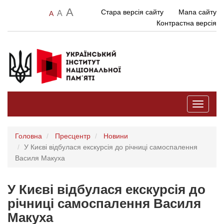
A
Стара версія сайту
Мапа сайту
A
A
Контрастна версія
Toggle
navigati
Головна
Пресцентр
Новини
У Києві відбулася екскурсія до річниці самоспалення
Василя Макуха
У Києві відбулася екскурсія до
річниці самоспалення Василя
Макуха