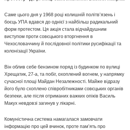
Саме цього дня у 1968 році колишній політв’язень і
боєць УПА вдався до однієї з найбільш радикальний
форм протестом. Ця акція стала відчайдушним
виступом проти совєцького вторгнення в
Чехословаччину й послідовної політики русифікації та
колонізації України.
Він облив себе бензином поряд із будинком по вулиці
Хрещатик, 27-а, та побіг, охоплений вогнем, у напрямку
сучасної площі Майдан Незалежності. Майже відразу
його було схоплено співробітниками совєцьких органів
безпеки, але після отриманих важких опіків Василь
Макух невдовзі загинув у лікарні.
Комуністична система намагалася замовчати
інформацію про цей вчинок, проте пам’ять про