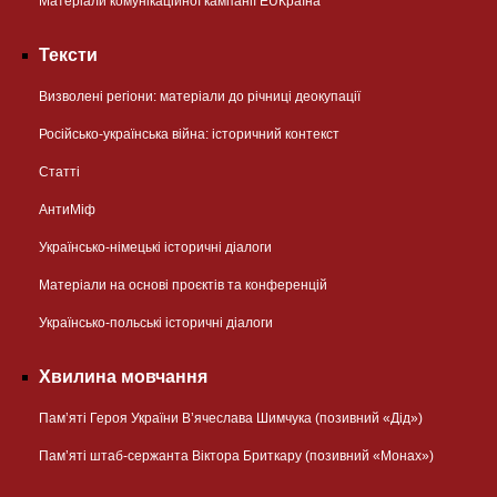
Матеріали комунікаційної кампанії EUКраїна
Тексти
Визволені регіони: матеріали до річниці деокупації
Російсько-українська війна: історичний контекст
Статті
АнтиМіф
Українсько-німецькі історичні діалоги
Матеріали на основі проєктів та конференцій
Українсько-польські історичні діалоги
Хвилина мовчання
Пам’яті Героя України В’ячеслава Шимчука (позивний «Дід»)
Пам’яті штаб-сержанта Віктора Бриткару (позивний «Монах»)