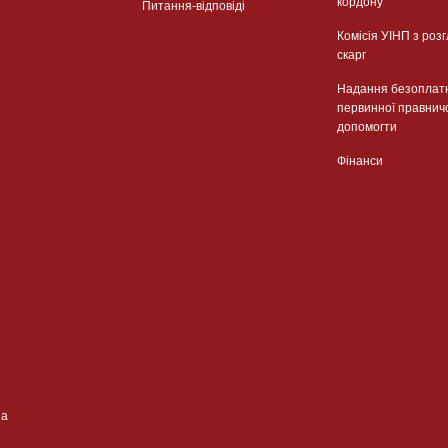
кордону
Питання-відповіді
Комісія УІНП з роз
скарг
Надання безоплат
первинної правнич
допомогти
Фінанси
ua