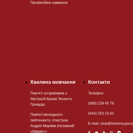
Професійне навчання
Хвилина мовчання
Контакти
Пам’яті штурмовика з
Телефон:
Австралії Брока Тенанта
(068) 239 45 76
Грінвуда
(044) 253 15 63
Пам'яті молодшого
лейтенанта, пластуна
Е-mail:
uinp@memory.gov.
Андрія Марківа (позивний
«Маркіз»)