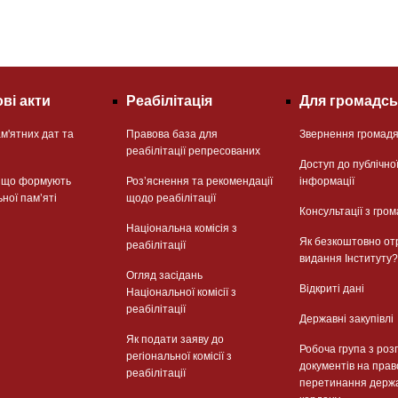
ві акти
Реабілітація
Для громадсь
м'ятних дат та
Правова база для
Звернення громад
реабілітації репресованих
Доступ до публічно
, що формують
Розʼяснення та рекомендації
інформації
ьної памʼяті
щодо реабілітації
Консультації з гром
Національна комісія з
Як безкоштовно от
реабілітації
видання Інституту?
Огляд засідань
Відкриті дані
Національної комісії з
реабілітації
Державні закупівлі
Як подати заяву до
Робоча група з роз
регіональної комісії з
документів на прав
реабілітації
перетинання держ