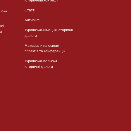
історичний контекст
Статті
гляду
АнтиМіф
ної
Українсько-німецькі історичні
ої
діалоги
Матеріали на основі
проєктів та конференцій
Українсько-польські
історичні діалоги