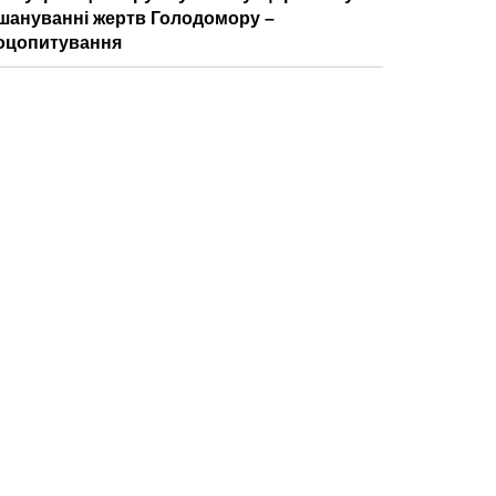
шануванні жертв Голодомору –
оцопитування