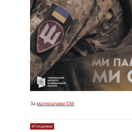
За
матеріалами DW
#Голодомор