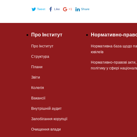
Tweet
Like
+1
Share
Про Інститут
Нормативно-право
Про Інститут
Нормативна база щодо па
ювілеїв
Структура
Нормативно-правові акти
Плани
політику у сфері націонал
Звіти
Колегія
Вакансії
Внутрішній аудит
Запобігання корупції
Очищення влади