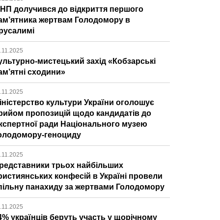
ІНП долучився до відкриття першого
ам’ятника жертвам Голодомору в
русалимі
.11.2025
ультурно-мистецький захід «Кобзарські
ам’ятні сходини»
.11.2025
іністерство культури України оголошує
рийом пропозицій щодо кандидатів до
кспертної ради Національного музею
олодомору-геноциду
.11.2025
редставники трьох найбільших
ристиянських конфесій в Україні провели
пільну панахиду за жертвами Голодомору
.11.2025
4% українців беруть участь у щорічному