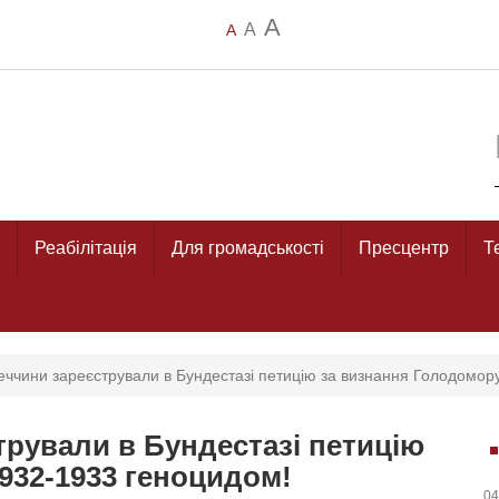
A
A
A
Реабілітація
Для громадськості
Пресцентр
Т
меччини зареєстрували в Бундестазі петицію за визнання Голодомор
трували в Бундестазі петицію
932-1933 геноцидом!
04