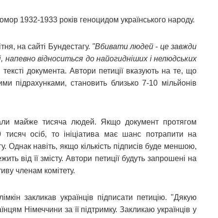
омор 1932-1933 років геноцидом українського народу.
ітня, на сайті Бундестагу.
"Вбивати людей - це завжди
 напевно відноситься до найогидніших і нелюдських
в тексті документа. Автори петиції вказують на те, що
ими підрахунками, становить близько 7-10 мільйонів
али майже тисяча людей. Якщо документ протягом
тисяч осіб, то ініціатива має шанс потрапити на
у. Однак навіть, якщо кількість підписів буде меншою,
ить від її змісту. Автори петиції будуть запрошені на
тиву членам комітету.
імкін закликав українців підписати петицію. "Дякую
аїнцям Німеччини за її підтримку. Закликаю українців у