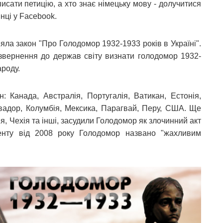
исати петицію, а хто знає німецьку мову - долучитися
інці у Facebook.
ла закон "Про Голодомор 1932-1933 років в Україні".
 звернення до держав світу визнати голодомор 1932-
ароду.
 Канада, Австралія, Португалія, Ватикан, Естонія,
квадор, Колумбія, Мексика, Парагвай, Перу, США. Ще
лія, Чехія та інші, засудили Голодомор як злочинний акт
енту від 2008 року Голодомор названо "жахливим