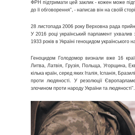
ФРН підтримати цей заклик - кожен може підп
до її обговорення", - написав він на своїй стор
28 листопада 2006 року Верховна рада прийня
У 2016 році український парламент ухвалив
1933 років в Україні геноцидом українського н
Геноцидом Голодомор визнали вже 16 країн:
Литва, Латвія, Грузія, Польща, Угорщина, Е
кілька країн, серед яких Італія, Іспанія, Брази
проти людяності. У резолюції Європарлам
злочином проти народу України та людяності".