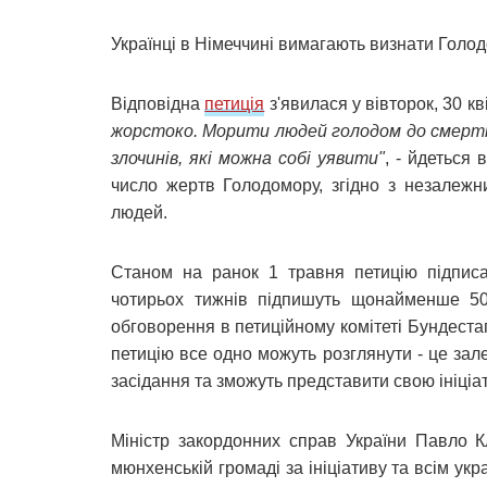
Українці в Німеччині вимагають визнати Голод
Відповідна
петиція
з'явилася у вівторок, 30 кв
жорстоко. Морити людей голодом до смерті,
злочинів, які можна собі уявити"
, - йдеться 
число жертв Голодомору, згідно з незалежн
людей.
Станом на ранок 1 травня петицію підпис
чотирьох тижнів підпишуть щонайменше 50 
обговорення в петиційному комітеті Бундестаг
петицію все одно можуть розглянути - це залеж
засідання та зможуть представити свою ініціа
Міністр закордонних справ України Павло Кл
мюнхенській громаді за ініціативу та всім укр