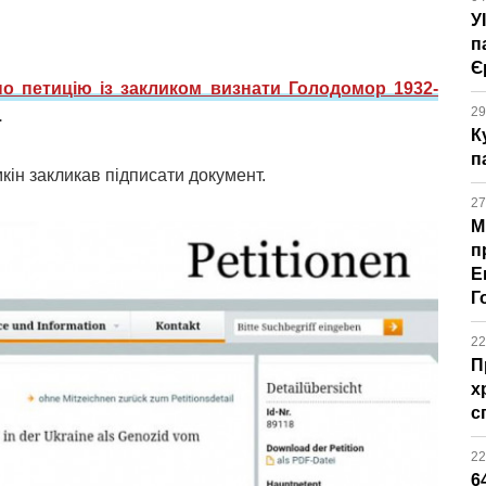
У
п
Є
о петицію із закликом визнати Голодомор 1932-
29
.
К
п
кін закликав підписати документ.
27
М
п
Е
Г
22
П
х
с
22
6