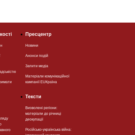
кості
Пресцентр
ян
Новини
ї
Анонси подій
Запити медіа
адськістю
Матеріали комунікаційної
римати
кампанії EUКраїна
Тексти
Визволені регіони:
матеріали до річниці
гляду
деокупації
о
Російсько-українська війна:
авного