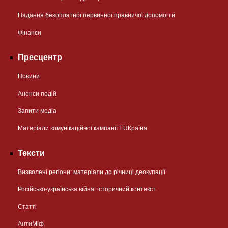
Надання безоплатної первинної правничої допомогти
Фінанси
Пресцентр
Новини
Анонси подій
Запити медіа
Матеріали комунікаційної кампанії EUКраїна
Тексти
Визволені регіони: матеріали до річниці деокупації
Російсько-українська війна: історичний контекст
Статті
АнтиМіф