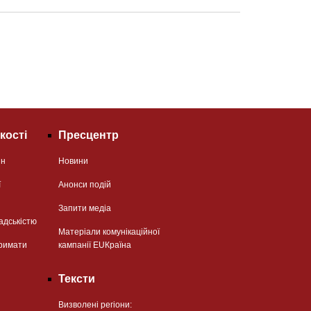
кості
Пресцентр
ян
Новини
ї
Анонси подій
Запити медіа
адськістю
Матеріали комунікаційної
римати
кампанії EUКраїна
Тексти
Визволені регіони: