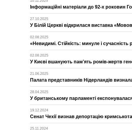
10.11.2025
Інформаційні матеріали до 92-х роковин Г
27.10.2025
У Білій Церкві відкрилася виставка «Мов
02.08.2025
«Невидимі. Стійкість: минуле і сучасність
02.08.2025
У Києві вшанують пам’ять ромів-жертв гено
21.06.2025
Палата представників Нідерландів визнал
28.04.2025
У британському парламенті експонувалас
19.12.2024
Сенат Чехії визнав депортацію кримськот
25.11.2024