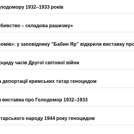
олодомору 1932–1933 років
овбивство – складова рашизму»
 ромів»: у заповіднику “Бабин Яр” відкрили виставку пр
циду часів Другої світової війни
а депортації кримських татар геноцидом
я виставка про Голодомор 1932–1933
атарського народу 1944 року геноцидом