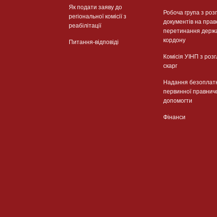
Як подати заяву до
Робоча група з роз
регіональної комісії з
документів на прав
реабілітації
перетинання держ
кордону
Питання-відповіді
Комісія УІНП з роз
скарг
Надання безоплат
первинної правнич
допомогти
Фінанси