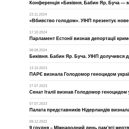
Конференція «Биківня, Бабин Яр, Буча — м
23.11.2024
«Вбивство голодом». УІНП презентує нове 
17.10.2024
Парламент Естонії визнав депортації кри
08.08.2024
Биківня. Бабин Яр. Буча. УІНП долучився д
13.10.2023
ПАРЄ визнала Голодомор геноцидом украї
27.07.2023
Сенат Італії визнав Голодомор геноцидом 
07.07.2023
Палата представників Нідерландів визна
09.12.2022
9 грудня – Міжнародний день пам’яті жерт