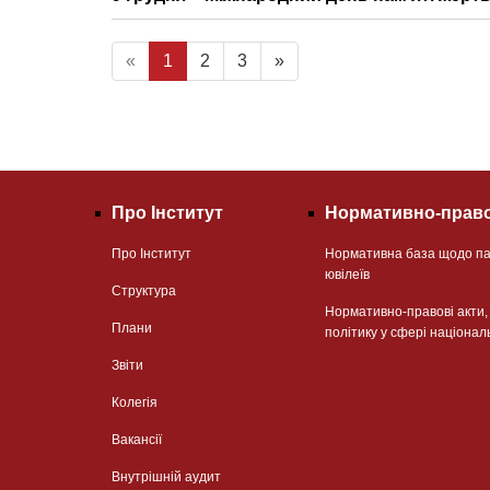
«
1
2
3
»
Про Інститут
Нормативно-право
Про Інститут
Нормативна база щодо па
ювілеїв
Структура
Нормативно-правові акти
Плани
політику у сфері націонал
Звіти
Колегія
Вакансії
Внутрішній аудит