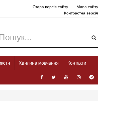
Стара версія сайту
Мапа сайту
Контрастна версія
ексти
Хвилина мовчання
Контакти