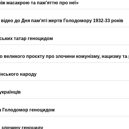
іж масакрою та пам'яттю про неї»
відео до Дня пам'яті жертв Голодомору 1932-33 років
мських татар геноцидом
о великого проєкту про злочини комунізму, нацизму та 
нського народу
українців
ла Голодомор геноцидом
в злочину геноциду