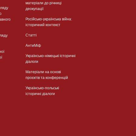
матеріали до річниці
гляду
деокупації
о
Російсько-українська війна:
авного
історичний контекст
Статті
гляду
АнтиМіф
ної
Українсько-німецькі історичні
ої
діалоги
Матеріали на основі
проєктів та конференцій
Українсько-польські
історичні діалоги