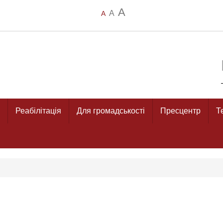
A
A
A
Реабілітація
Для громадськості
Пресцентр
Т