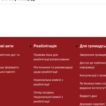
ві акти
Реабілітація
Для громадсь
м'ятних дат та
Правова база для
Звернення громад
реабілітації репресованих
Доступ до публічно
, що формують
Розʼяснення та рекомендації
інформації
ьної памʼяті
щодо реабілітації
Консультації з гром
Національна комісія з
Як безкоштовно от
реабілітації
видання Інституту?
Огляд засідань
Відкриті дані
Національної комісії з
реабілітації
Державні закупівлі