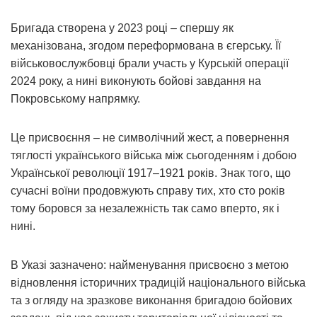
Бригада створена у 2023 році – спершу як
механізована, згодом переформована в єгерську. Її
військовослужбовці брали участь у Курській операції
2024 року, а нині виконують бойові завдання на
Покровському напрямку.
Це присвоєння – не символічний жест, а повернення
тяглості українського війська між сьогоденням і добою
Української революції 1917–1921 років. Знак того, що
сучасні воїни продовжують справу тих, хто сто років
тому боровся за незалежність так само вперто, як і
нині.
В Указі зазначено: найменування присвоєно з метою
відновлення історичних традицій національного війська
та з огляду на зразкове виконання бригадою бойових