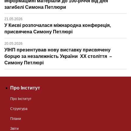
Інформаційні матеріали до 100-річчя від дня
загибелі Симона Петлюри
21.05.2026
У Києві розпочалася міжнародна конфереція,
присвячена Симону Петлюрі
20.05.2026
УІНП презентував нову виставку присвячену
борцю за незалежність України ХХ століття –
Симону Петлюрі
Про Інститут
Про Інститут
Структура
Плани
Звіти