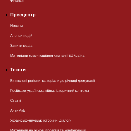
Фінанси
Пресцентр
Новини
Анонси подій
Запити медіа
Матеріали комунікаційної кампанії EUКраїна
Тексти
Визволені регіони: матеріали до річниці деокупації
Російсько-українська війна: історичний контекст
Статті
АнтиМіф
Українсько-німецькі історичні діалоги
Матеріали на основі проєктів та конференцій