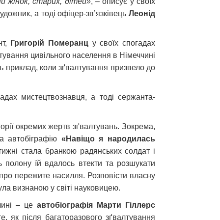
пи жінок, старих, дітей»
, – описує у своїх
художник, а тоді офіцер-зв’язківець
Леонід
нт,
Григорій Померанц
у своїх спогадах
тування цивільного населення в Німеччині
 приклад, коли зґвалтування призвело до
адах мистецтвознавця, а тоді сержанта-
торії окремих жертв зґвалтувань. Зокрема,
ла автобіграфію
«Навіщо я народилась
 тижні стала бранкою радянських солдат і
 полону їй вдалось втекти та розшукати
 про пережите насилля. Розповісти власну
була визнаною у світі науковицею.
чині – це
автобіографія Марти Гіллерс
те, як після багаторазового зґвалтування