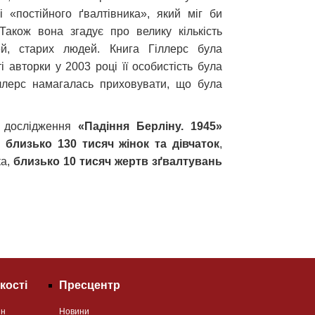
«постійного ґвалтівника», який міг би
 Також вона згадує про велику кількість
ей, старих людей. Книга Гіллерс була
 авторки у 2003 році її особистість була
ллерс намагалась приховувати, що була
а дослідження
«Падіння Берліну. 1945»
 близько 130 тисяч жінок та дівчаток
,
ка,
близько 10 тисяч жертв зґвалтувань
кості
Пресцентр
ян
Новини