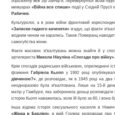
горизонту між гір ганчір'я, перевернутих возів тру
мемуарах
«Війна все спише»
події у Східній Прусії 
Рабичев
.
Культуролог, а в роки війни фронтовий кореспонде
«Записки гидкого каченяти»
згадує, що факти зґвал
жодним чином не карались. Також Померанц наводить
самогубства жінки.
Факти масових зґвалтувань можна знайти й у спог
артилериста
Миколи Нікуліна «Спогади про війну»
.
Крім спогадів радянських військових, оприлюднені іс
фізикиня
Габріела Кьопп
у 1992 році опублікува
дівчиною?»
, де розповідає, як в 1945 році на два
неодноразово була зґвалтована. Лише на 15-й день
матір у Гамбурзі, яка заборонила доньці розповідати
історію Кьопп наважилась, коли їй було за 60, і вона 
Інша відома історія сексуального насилля в Німеч
«Жінка в Берліні»
, в якій Гіллерс розповідає про 