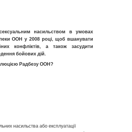
 сексуальним насильством в умовах
зпеки ООН у 2008 році, щоб вшанувати
них конфліктів, а також засудити
едення бойових дій.
золюцією Радбезу ООН?
льних насильства або експлуатації