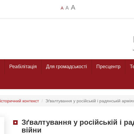
A
A
A
Реабілітація
Для громадськості
Пресцентр
Т
 історичний контекст
Зґвалтування у російській і радянській армія
Зґвалтування у російській і ра
війни