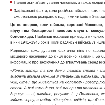
Наявні акти зґвалтування чоловіків, а також людей п
Зафіксовані факти, коли російські військові схиля
смертельною розправою над ними чи їхніми близьк
Це не вперше, коли війська, керовані Москвою,
відчуттям безкарності використовують сексуа
бойових дій.
Найбільш яскравий приклад з минулого 
війни 1941–1945 років, коли радянські війська увійшл
Радянське командування фактично ніяк не карало
місцевого населення до кінця воєнної кампанії. Ба б
інформацію про заохочення до зґвалтувань серед ниж
«Жінки, матері та їхні дочки, лежать справа і зл
гигочуча армада мужиків зі спущеними штанами. З
убік, дітей, що кидаються на допомогу - розстрілю
стогін. А їхні командири, їхні майори та полковник
диригує — ні, швидше, регулює. (…) Полковник, я
займає чергу, а майор відстрілює свідків, що б'ют