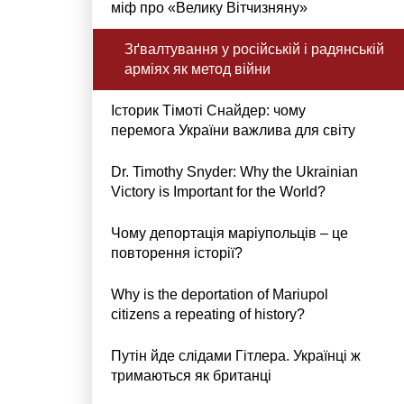
міф про «Велику Вітчизняну»
Зґвалтування у російській і радянській
арміях як метод війни
Історик Тімоті Снайдер: чому
перемога України важлива для світу
Dr. Timothy Snyder: Why the Ukrainian
Victory is Important for the World?
Чому депортація маріупольців – це
повторення історії?
Why is the deportation of Mariupol
citizens a repeating of history?
Путін йде слідами Гітлера. Українці ж
тримаються як британці