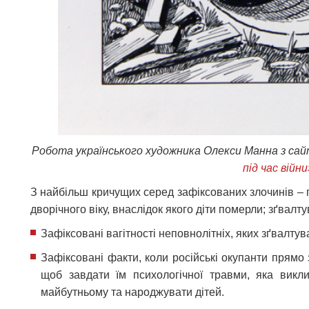
Робота українського художника Олекси Манна з са
під час війн
З найбільш кричущих серед зафіксованих злочинів – 
дворічного віку, внаслідок якого діти померли; зґвалту
Зафіксовані вагітності неповнолітніх, яких зґвалтува
Зафіксовані факти, коли російські окупанти прямо 
щоб завдати їм психологічної травми, яка вик
майбутньому та народжувати дітей.