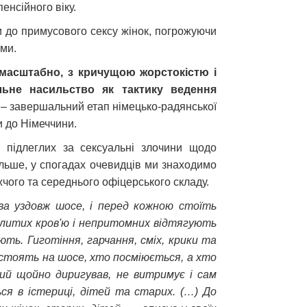
енсійного віку.
ли до примусового сексу жінок, погрожуючи
ими.
 масштабно, з кричущою жорстокістю і
льне насильство як тактику ведення
– завершальний етап німецько-радянської
и до Німеччини.
 підлеглих за сексуальні злочини щодо
ільше, у спогадах очевидців ми знаходимо
чого та середнього офіцерського складу.
іва уздовж шосе, і перед кожною стоїть
алитих кров'ю і непритомних відтягують
ють. Гиготіння, гарчання, сміх, крики та
и стоять на шосе, хто посміюється, а хто
кий щойно диригував, не витримує і сам
ься в істериці, дітей та старих. (…) До