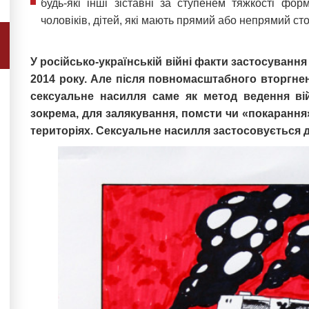
будь-які інші зіставні за ступенем тяжкості фо
чоловіків, дітей, які мають прямий або непрямий сто
У російсько-українській війні факти застосуванн
2014 року. Але після повномасштабного вторгне
сексуальне насилля саме як метод ведення ві
зокрема, для залякування, помсти чи «покарання
територіях. Сексуальне насилля застосовується до 