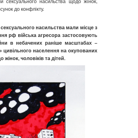
рми сексуального насильства щодо жінок,
сунок до конфлікту.
я сексуального насильства мали місце з
ння рф війська агресора застосовують
йни в небачених раніше масштабах –
» цивільного населення на окупованих
жінок, чоловіків та дітей.