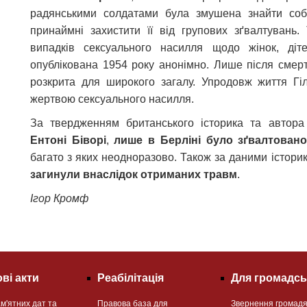
радянськими солдатами була змушена знайти собі 
принаймні захистити її від групових зґвалтувань.
випадків сексуального насилля щодо жінок, діт
опублікована 1954 року анонімно. Лише після смерті
розкрита для широкого загалу. Упродовж життя Гі
жертвою сексуального насилля.
За твердженням британського історика та автор
Ентоні Біворі
,
лише в Берліні було зґвалтовано
багато з яких неодноразово. Також за даними істори
загинули внаслідок отриманих травм
.
Ігор Кромф
ві акти
Реабілітація
Для громадсь
м'ятних дат та
Правова база для
Звернення громад