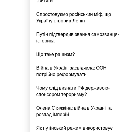
звитяги
Спростовуємо російський міф, що
Україну створив Ленін
Путін підтвердив звання самозванця-
історика
Що таке рашизм?
Війна в Україні засвідчила: ООН
потрібно реформувати
Чому слід визнати РФ державою-
спонсором тероризму?
Олена Стяжкіна: війна в Україні та
розпад імперій
Як путінський режим використовує