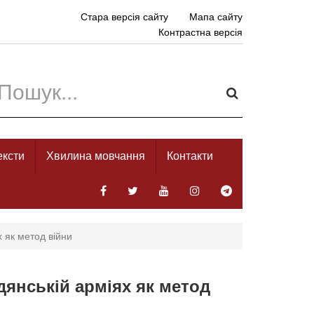
Стара версія сайту
Мапа сайту
Контрастна версія
ексти
Хвилина мовчання
Контакти
х як метод війни
дянській арміях як метод