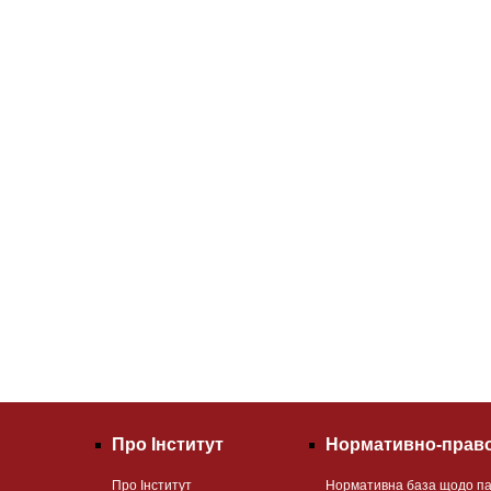
Про Інститут
Нормативно-право
Про Інститут
Нормативна база щодо па