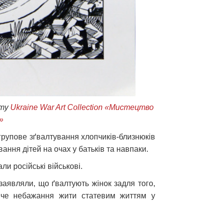
йту
Ukraine War Art Collection «Мистецтво
и»
групове зґвалтування хлопчиків-близнюків
вання дітей на очах у батьків та навпаки.
ли російські військові.
заявляли, що ґвалтують жінок задля того,
личе небажання жити статевим життям у