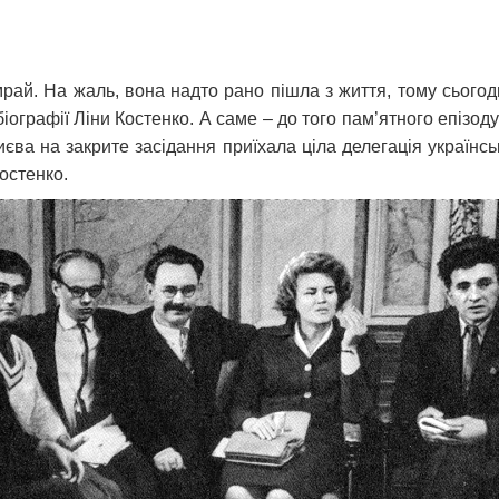
рай. На жаль, вона надто рано пішла з життя, тому сьогодн
ографії Ліни Костенко. А саме – до того пам’ятного епізоду 
єва на закрите засідання приїхала ціла делегація українсько
остенко.