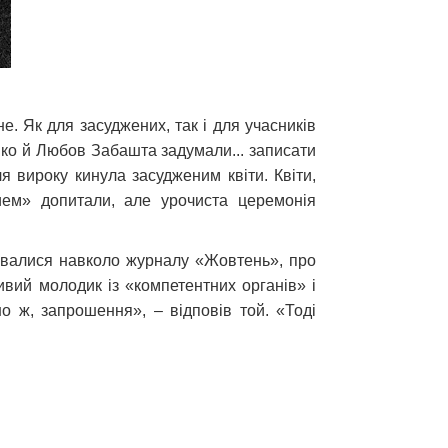
. Як для засуджених, так і для учасників
нко й Любов Забашта задумали... записати
ля вироку кинула засудженим квіти. Квіти,
ием» допитали, але урочиста церемонія
тувалися навколо журналу «Жовтень», про
ивий молодик із «компетентних органів» і
 ж, запрошення», – відповів той. «Тоді