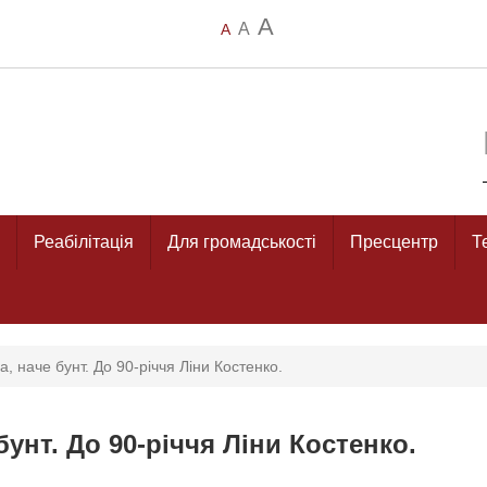
A
A
A
Реабілітація
Для громадськості
Пресцентр
Т
а, наче бунт. До 90-річчя Ліни Костенко.
бунт. До 90-річчя Ліни Костенко.