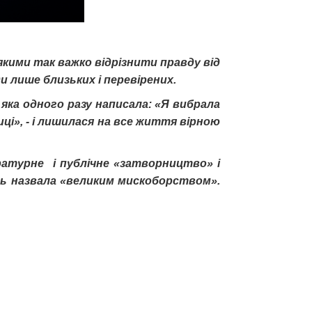
якими так важко відрізнити правду від
и лише близьких і перевірених.
, яка одного разу написала: «Я вибрала
иці», - і лишилася на все життя вірною
ературне і публічне «затворництво» і
сь назвала «великим мискоборством».