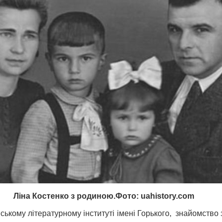
Ліна Костенко з родиною.Фото: uahistory.com
вському літературному інституті імені Горького, знайомств