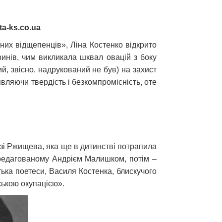
ta-ks.co.ua
них відщепенців», Ліна Костенко відкрито
инів, чим викликала шквал овацій з боку
ий, звісно, надрукований не був) на захист
являючи твердість і безкомпромісність, оте
ни зі Ржищева, яка ще в дитинстві потрапила
, редагованому Андрієм Малишком, потім –
тька поетеси, Василя Костенка, блискучого
вською окупацією».