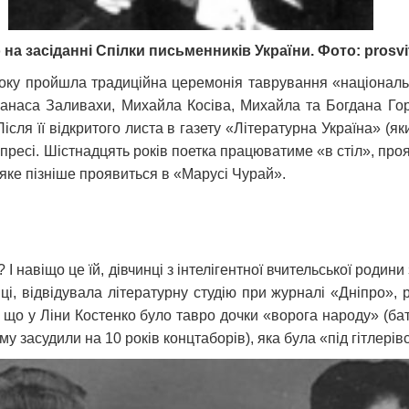
 на засіданні Спілки письменників України. Фото: prosvi
року пройшла традиційна церемонія таврування «національ
панаса Заливахи, Михайла Косіва, Михайла та Богдана Гор
Після її відкритого листа в газету «Літературна Україна» (як
 в пресі. Шістнадцять років поетка працюватиме «в стіл», про
 яке пізніше проявиться в «Марусі Чурай».
 І навіщо це їй, дівчинці з інтелігентної вчительської роди
ці, відвідувала літературну студію при журналі «Дніпро»
му, що у Ліни Костенко було тавро дочки «ворога народу» (ба
-му засудили на 10 років концтаборів), яка була «під гітлері