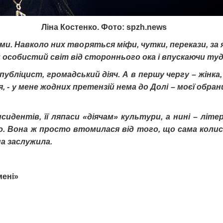
Ліна Костенко. Фото: spzh.news
и. Навколо них творяться міфи, чутки, перекази, за 
й особистий світ від стороннього ока і впускаючи туд
публіцист, громадський діяч. А в першу чергу – жінка
, - у мене жодних претензій нема до Долі – моєї обран
сидентів, її ляпаси «діячам» культури, а нині – літ
ю. Вона ж просто втомилася від того, що сама коли
а заслужила.
мені»