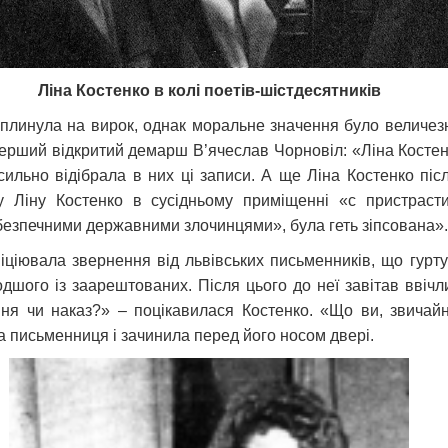
Ліна Костенко в колі поетів-шістдесятників
вплинула на вирок, однак моральне значення було величезне
й перший відкритий демарш В’ячеслав Чорновіл: «Ліна Косте
асильно відібрала в них ці записи. А ще Ліна Костенко піс
у Ліну Костенко в сусідньому приміщенні «с пристраст
безпечними державними злочинцями», була геть зіпсована».
ніціювала звернення від львівських письменників, що гур
шого із заарештованих. Після цього до неї завітав ввічл
я чи наказ?» – поцікавилася Костенко. «Що ви, звичайно
а письменниця і зачинила перед його носом двері.