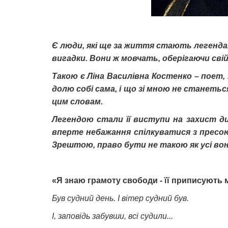
Є люди, які ще за життя стають легендам
вигадки. Вони ж мовчать, оберігаючи сві
Такою є Ліна Василівна Костенко – поет, 
долю собі сама, і що зі мною не станеться
цим словам.
Легендою стали її виступи на захист ди
вперте небажання спілкуватися з пресо
Зрештою, право бути не такою як усі вон
«Я знаю грамоту свободи - її приписують 
Був судний день. І вітер судний був.
І, заповідь забувши, всі судили...