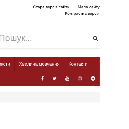
Стара версія сайту
Мапа сайту
Контрастна версія
ексти
Хвилина мовчання
Контакти