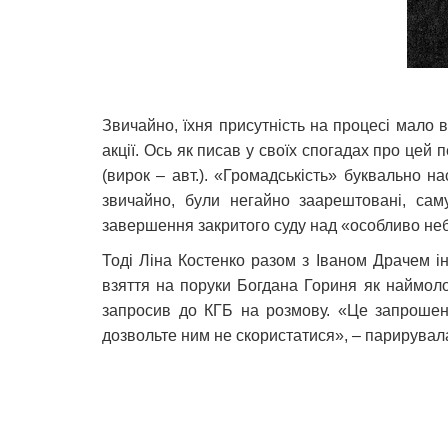
Звичайно, їхня присутність на процесі мало 
акції. Ось як писав у своїх спогадах про це
(вирок – авт.). «Громадськість» буквально н
звичайно, були негайно заарештовані, сам
завершення закритого суду над «особливо не
Тоді Ліна Костенко разом з Іваном Драчем і
взяття на поруки Богдана Гориня як наймолод
запросив до КГБ на розмову. «Це запрошенн
дозвольте ним не скористатися», – парирувал