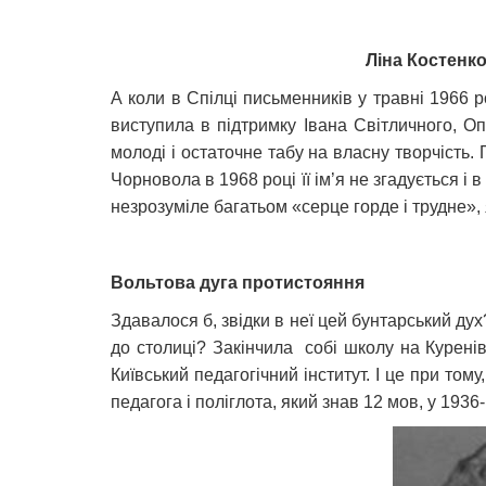
Ліна Костенко
А коли в Спілці письменників у травні 1966 
виступила в підтримку Івана Світличного, О
молоді і остаточне табу на власну творчість. 
Чорновола в 1968 році її ім’я не згадується і
незрозуміле багатьом «серце горде і трудне»,
Вольтова дуга протистояння
Здавалося б, звідки в неї цей бунтарський дух?
до столиці? Закінчила собі школу на Куренів
Київський педагогічний інститут. І це при то
педагога і поліглота, який знав 12 мов, у 1936