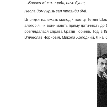
…Висока жінка, горда, наче бунт,
Несла йому крізь зал троянди білі.
Ці рядки належать молодій поетці Тетяні Шам
алегорія, чи вони мають пряму дотичність до бі
розглядалася справа братів Горинів. Тоді з Ки
В’ячеслав Чорновіл, Микола Холодний, Ліна К