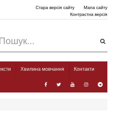
Стара версія сайту
Мапа сайту
Контрастна версія
ексти
Хвилина мовчання
Контакти