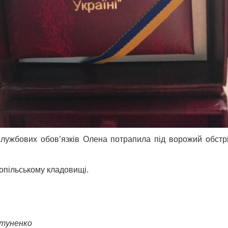
лужбових обов’язків Олена потрапила під ворожий обстріл
опільському кладовищі.
втуненко