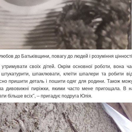
юбов до Батьківщини, повагу до людей і розуміння цінності
тримувати своїх дітей. Окрім основної роботи, вона ча
 штукатурити, шпаклювати, клеїти шпалери та робити ві
існо пришити деталь і пошити одяг для родини. Також мо
ла дивовижні пиріжки, якими часто мене пригощала. В на
и більше всіх", – пригадує подруга Юлія.