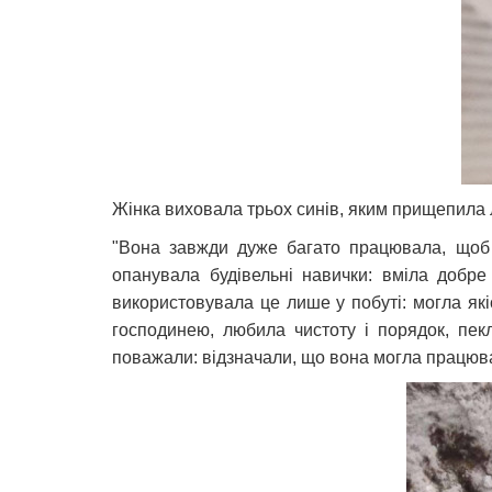
Жінка виховала трьох синів, яким прищепила л
"Вона завжди дуже багато працювала, щоб у
опанувала будівельні навички: вміла добре
використовувала це лише у побуті: могла як
господинею, любила чистоту і порядок, пек
поважали: відзначали, що вона могла працюват