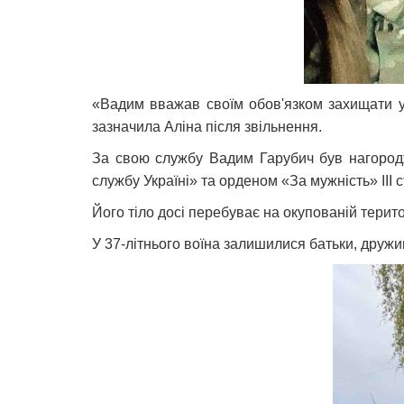
«Вадим вважав своїм обов'язком захищати ук
зазначила Аліна після звільнення.
За свою службу Вадим Гарубич був нагородж
службу Україні» та орденом «За мужність» ІІІ 
Його тіло досі перебуває на окупованій терито
У 37-літнього воїна залишилися батьки, дружи