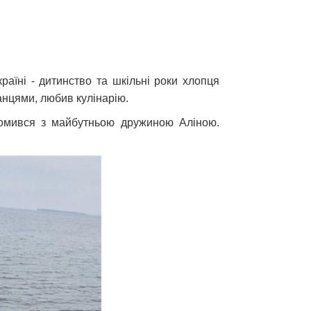
аїні - дитинство та шкільні роки хлопця
анцями, любив кулінарію.
айомився з майбутньою дружиною Аліною.