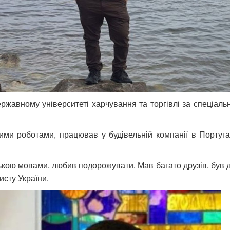
ржавному університеті харчування та торгівлі за спеціальн
и роботами, працював у будівельній компанії в Португал
ькою мовами, любив подорожувати. Мав багато друзів, був д
исту України.