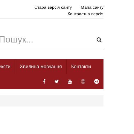
Стара версія сайту
Мапа сайту
Контрастна версія
ексти
Хвилина мовчання
Контакти