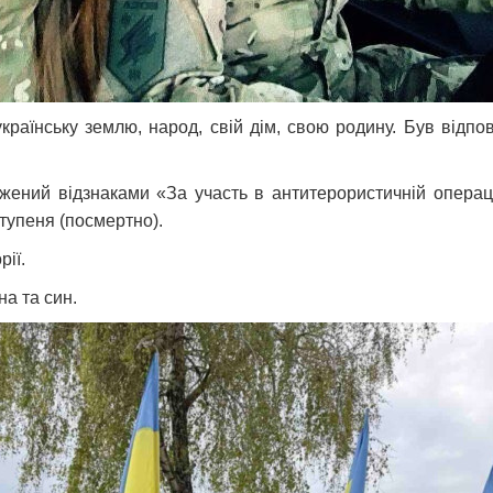
раїнську землю, народ, свій дім, свою родину. Був відпо
ений відзнаками «За участь в антитерористичній операці
ступеня (посмертно).
рії.
на та син.