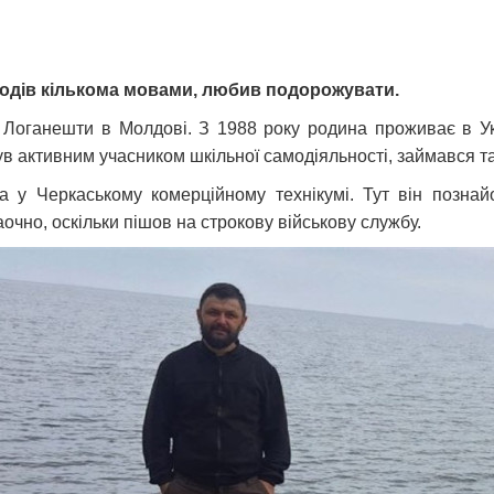
дів кількома мовами, любив подорожувати.
Логанешти в Молдові. З 1988 року родина проживає в Укр
ув активним учасником шкільної самодіяльності, займався т
га у Черкаському комерційному технікумі. Тут він позн
очно, оскільки пішов на строкову військову службу.