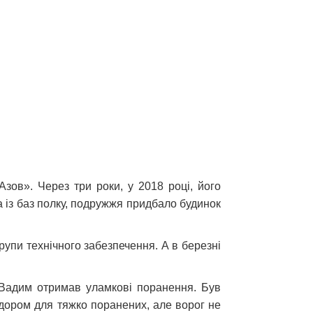
зов». Через три роки, у 2018 році, його
а із баз полку, подружжя придбало будинок
упи технічного забезпечення. А в березні
у Вадим отримав уламкові поранення. Був
идором для тяжко поранених, але ворог не