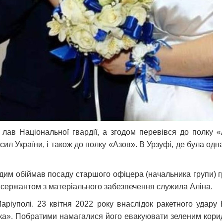
ав Національної гвардії, а згодом перевівся до полку «А
л України, і також до полку «Азов». В Урзуфі, де була одн
м обіймав посаду старшого офіцера (начальника групи) гр
й сержантом з матеріального забезпечення служила Аліна.
аріуполі. 23 квітня 2022 року внаслідок ракетного удар
зяка». Побратими намагалися його евакуювати зеленим кор