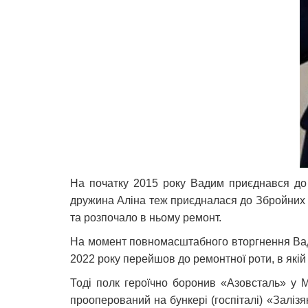
На початку 2015 року Вадим приєднався до л
дружина Аліна теж приєдналася до Збройних си
та розпочало в ньому ремонт.
На момент повномасштабного вторгнення Вади
2022 року перейшов до ремонтної роти, в які
Тоді полк героїчно боронив «Азовсталь» у М
прооперований на бункері (госпіталі) «Залі