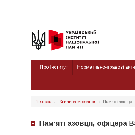
Про Інститут
Нормативно-правові акти
Головна
Хвилина мовчання
Памʼяті азовця
Памʼяті азовця, офіцера 