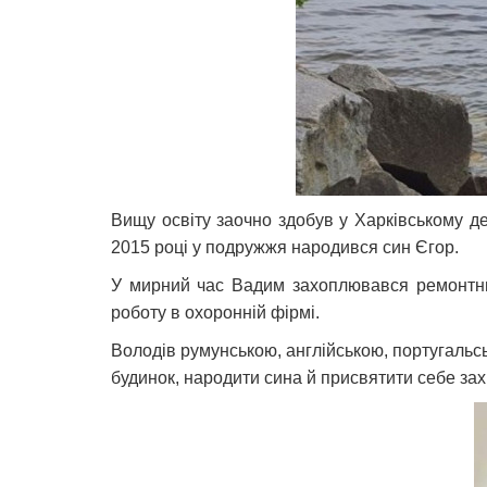
Вищу освіту заочно здобув у Харківському де
2015 році у подружжя народився син Єгор.
У мирний час Вадим захоплювався ремонтним
роботу в охоронній фірмі.
Володів румунською, англійською, португальс
будинок, народити сина й присвятити себе зах