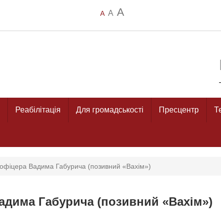
A
A
A
Реабілітація
Для громадськості
Пресцентр
Т
, офіцера Вадима Габурича (позивний «Вахім»)
Вадима Габурича (позивний «Вахім»)