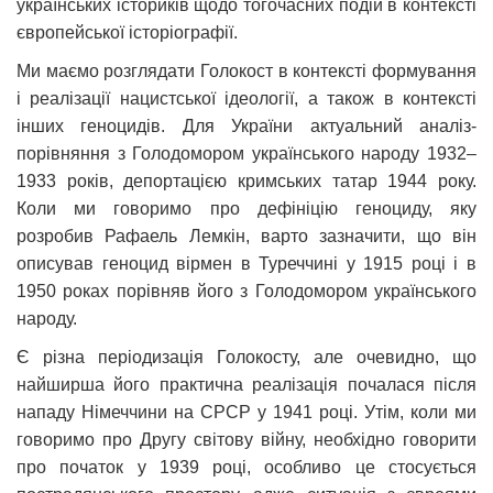
українських істориків щодо тогочасних подій в контексті
європейської історіографії.
Ми маємо розглядати Голокост в контексті формування
і реалізації нацистської ідеології, а також в контексті
інших геноцидів. Для України актуальний аналіз-
порівняння з Голодомором українського народу 1932–
1933 років, депортацією кримських татар 1944 року.
Коли ми говоримо про дефініцію геноциду, яку
розробив Рафаель Лемкін, варто зазначити, що він
описував геноцид вірмен в Туреччині у 1915 році і в
1950 роках порівняв його з Голодомором українського
народу.
Є різна періодизація Голокосту, але очевидно, що
найширша його практична реалізація почалася після
нападу Німеччини на СРСР у 1941 році. Утім, коли ми
говоримо про Другу світову війну, необхідно говорити
про початок у 1939 році, особливо це стосується