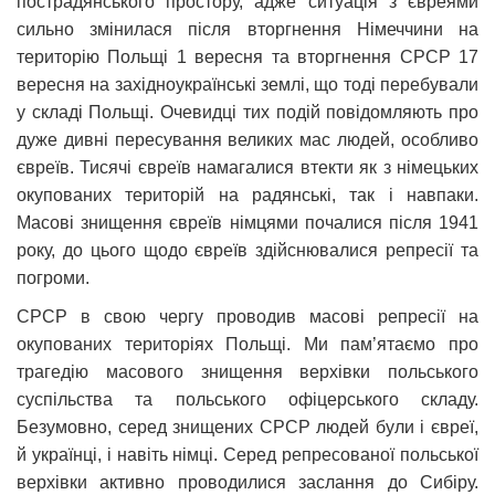
пострадянського простору, адже ситуація з євреями
сильно змінилася після вторгнення Німеччини на
територію Польщі 1 вересня та вторгнення СРСР 17
вересня на західноукраїнські землі, що тоді перебували
у складі Польщі. Очевидці тих подій повідомляють про
дуже дивні пересування великих мас людей, особливо
євреїв. Тисячі євреїв намагалися втекти як з німецьких
окупованих територій на радянські, так і навпаки.
Масові знищення євреїв німцями почалися після 1941
року, до цього щодо євреїв здійснювалися репресії та
погроми.
СРСР в свою чергу проводив масові репресії на
окупованих територіях Польщі. Ми пам’ятаємо про
трагедію масового знищення верхівки польського
суспільства та польського офіцерського складу.
Безумовно, серед знищених СРСР людей були і євреї,
й українці, і навіть німці. Серед репресованої польської
верхівки активно проводилися заслання до Сибіру.