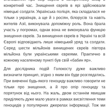
конкретний час. Знищення євреїв в ярі здійснювали
німецькі солдати. Українська поліція, яка складалася не
тільки з українців, а ще й з росіян, білорусів та навіть
жителів Азії, виконувала допоміжну роль. Вона брала
участь у погромах, однак вона не виконувала функцію
знищення євреїв. За винищення євреїв в Україні та всій
Європі відповідають лише німецький уряд та солдати.
Серед шести мільйонів винищених євреїв півтора
мільйона були українськими євреями. Практично в
кожному населеному пункті був свій «бабин яр».
Для дослідника подій Голокосту дуже важливо
визначити принцип, згідно з яким він буде розглядатись.
При вивченні будь-якого геноциду важливо говорити не
тільки про знищення, а й про опір геноциду та
порятунок від нього. На жаль, двом останнім явищам
приділяють дуже мало уваги в рамках висвітлення теми
геноцидів у популярних джерелах інформації. Тож ми