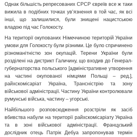
Однак більшість репресованих СРСР євреїв все ж таки
вижила в подібних точках ув’язнення в той час, як всі
інші, що залишилися, були знищені нацистською
владою під час Голокосту.
На території окупованих Німеччиною територій України
умови для Голокосту були різними. Це було спричинено
різноманітністю зон окупацій. Терени України були
розділені на дистрикт Галичину, що входив до Генерал-
губернаторства польського [адміністративне утворення
на частині окупованої німцями Польщі – ред.],
райхскомісаріат Україна, Трансністрію та зону
військової адміністрації. Частину України контролювали
румунські війська, частину – угорські.
Найбільшого розповсюдження розстріли як засіб
вбивства набули на території райхскомісаріату Україна
та в зоні військової адміністрації. Французький
дослідник отець Патрік Дебуа запропонував термін