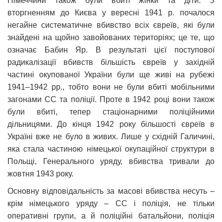
Німеччини також були вбиті жінки та діти. З
вторгненням до Києва у вересні 1941 р. почалося
негайне систематичне вбивство всіх євреїв, які були
знайдені на щойно завойованих територіях; це те, що
означає Бабин Яр. В результаті цієї поступової
радикалізації вбивств більшість євреїв у західній
частині окупованої України були ще живі на рубежі
1941–1942 рр., тобто вони не були вбиті мобільними
загонами СС та поліції. Проте в 1942 році вони також
були вбиті, тепер стаціонарними поліційними
дільницями. До кінця 1942 року більшості євреїв в
Україні вже не було в живих. Лише у східній Галичині,
яка стала частиною німецької окупаційної структури в
Польщі, Генерального уряду, вбивства тривали до
жовтня 1943 року.
Основну відповідальність за масові вбивства несуть –
крім німецького уряду – СС і поліція, не тільки
оперативні групи, а й поліційні батальйони, поліція