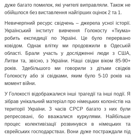
дуже багато помилок, які учителі виправляли. Також не
обійшлося без виставлення найгірших оцінок 2 та 1.
Невичерпний ресурс свідчень – джерела усної історії.
Український інститут вивчення Голокосту «Ткума»
робить експедиції по Україні. Це було перервано
ковідом. Однак влітку ми продовжили в Одеській
області. Брали участь у дослідженні люди з США,
Литви та, звісно, з України. Наші свідки віком 85-90+
років. Здебільшого ми говорили з дітьми свідків
Голокосту або зі свідками, яким було 5-10 років на
момент війни.
У Голокості відображалися інші трагедії та інші події. Я
зібрав унікальний матеріал про німецьких колоністів на
території України. З часів СРСР багато з них були
репресовані, бо вважалися куркулями. Найбільше
процес колективізації розвинувся в німецьких та
єврейських господарствах. Вони дуже постраждали під