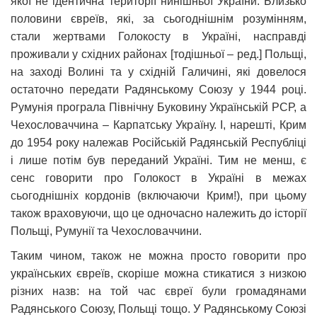
якої не ідентична території нинішньої України. Близько
половини євреїв, які, за сьогоднішнім розумінням,
стали жертвами Голокосту в Україні, насправді
проживали у східних районах [тодішньої – ред.] Польщі,
на заході Волині та у східній Галичині, які довелося
остаточно передати Радянському Союзу у 1944 році.
Румунія програла Північну Буковину Українській РСР, а
Чехословаччина – Карпатську Україну. І, нарешті, Крим
до 1954 року належав Російській Радянській Республіці
і лише потім був переданий Україні. Тим не менш, є
сенс говорити про Голокост в Україні в межах
сьогоднішніх кордонів (включаючи Крим!), при цьому
також враховуючи, що це одночасно належить до історії
Польщі, Румунії та Чехословаччини.
Таким чином, також не можна просто говорити про
українських євреїв, скоріше можна стикатися з низкою
різних назв: на той час євреї були громадянами
Радянського Союзу, Польщі тощо. У Радянському Союзі