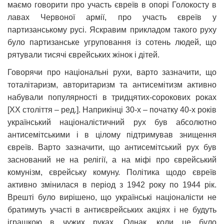
маємо говорити про участь євреїв в опорі Голокосту в
лавах Червоної армії, про участь євреїв у
партизанському русі. Яскравим прикладом такого руху
було партизанське угруповання із сотень людей, що
рятували тисячі єврейських жінок і дітей.
Говорячи про національні рухи, варто зазначити, що
тоталітаризм, авторитаризм та антисемітизм активно
набували популярності в тридцятих-сорокових роках
[XX століття – ред.]. Наприкінці 30-х – початку 40-х років
український націоналістичний рух був абсолютно
антисемітськими і в цілому підтримував знищення
євреїв. Варто зазначити, що антисемітський рух був
заснований не на релігії, а на міфі про єврейський
комунізм, єврейську комуну. Політика щодо євреїв
активно змінилася в період з 1942 року по 1944 рік.
Врешті було вирішено, що українські націоналісти не
братимуть участі в антиєврейських акціях і не будуть
іграшкою в чужих руках. Однак, коли це було