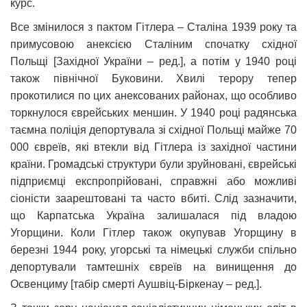
курс.
Все змінилося з пактом Гітлера – Сталіна 1939 року та
примусовою анексією Сталіним спочатку східної
Польщі [Західної України – ред.], а потім у 1940 році
також північної Буковини. Хвилі терору тепер
прокотилися по цих анексованих районах, що особливо
торкнулося єврейських меншин. У 1940 році радянська
таємна поліція депортувала зі східної Польщі майже 70
000 євреїв, які втекли від Гітлера із західної частини
країни. Громадські структури були зруйновані, єврейські
підприємці експропрійовані, справжні або можливі
сіоністи заарештовані та часто вбиті. Слід зазначити,
що Карпатська Україна залишалася під владою
Угорщини. Коли Гітлер також окупував Угорщину в
березні 1944 року, угорські та німецькі служби спільно
депортували тамтешніх євреїв на винищення до
Освенциму [табір смерті Аушвіц-Біркенау – ред.].