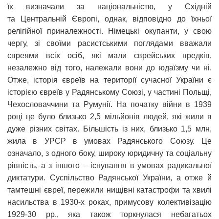
їх визначали за національністю, у Східній
та Центральній Європі, однак, відповідно до їхньої
релігійної приналежності. Німецькі окупанти, у свою
чергу, зі своїми расистськими поглядами вважали
євреями всіх осіб, які мали єврейських предків,
незалежно від того, належали вони до юдаїзму чи ні.
Отже, історія євреїв на території сучасної України є
історією євреїв у Радянському Союзі, у частині Польщі,
Чехословаччини та Румунії. На початку війни в 1939
році це було близько 2,5 мільйонів людей, які жили в
дуже різних світах. Більшість із них, близько 1,5 млн,
жила в УРСР в умовах Радянського Союзу. Це
означало, з одного боку, широку юридичну та соціальну
рівність, а з іншого – існування в умовах радикальної
диктатури. Суспільство Радянської України, а отже й
тамтешні євреї, пережили нищівні катастрофи та хвилі
насильства в 1930-х роках, примусову колективізацію
1929-30 рр., яка також торкнулася небагатьох