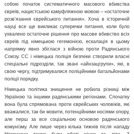
собою початок систематичного масового вбивства
євреїв, нацистською камуфляжною мовою – «остаточне
розв'язання єврейського питання». Хоча в історичній
науці все ще викликає суперечки питання, коли було
ухвалено остаточне рішення про масове вбивство всіх
євреїв під німецькою гегемонією, ескалація в цьому
напрямку явно збіглася з війною проти Радянського
Союзу. СС і німецька поліція безпеки створили власні
спеціальні підрозділи, так звані «айнзацгрупи», які, в
свою чергу, підтримувалися поліційними батальйонами
поліції порядку.
Німецька політика знищення не робила різниці між
Україною та іншими радянськими регіонами. Спочатку
вона була спрямована проти єврейських чоловіків, які
вважалися, так би мовити, потенційними носіями опору,
але перш за все соціальною основою радянського
комунізму. Але лише через кілька тижнів після нападу