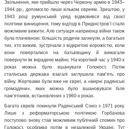
Звільнення, яке прийшло через Червону армію в 1943–
1944 рр., допомогло лише кільком євреям. Зрештою, у
1943 році румунський уряд відмовився від своєї
політики винищення, тому відтоді в Придністров’ї стало
можливим вижити. Але ситуація наприкінці війни також
була плачевною: більшість родичів загинули, а багатьох
тих, хто вижив, зустрічали з відкритою ворожістю, коли
вони поверталися на батьківщину й вимагали
повернути їм вкрадене майно. На короткий час у 1940-х
роках можна було вшанувати Голокост. Потім
сталінська держава взагалі заглушила пам’ять про
війну. Жертвами були вже не євреї, а «мирні радянські
громадяни», яких можна було вшановувати біля
пам’ятників, встановлених з 1960-х роках.
Багато євреїв покинули Радянський Союз з 1971 року.
Лише з реформаторською політикою Горбачова
поступово знову став можливим публічний спомин про
Голокост, особливо потім в незалежній Україні. Тут