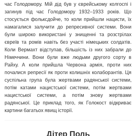
час Голодомору. Мій дід був у єврейському колгоспі і
загинув під час Голодомору 1932–1933 років. Що
стосується фольксдойче, то коли прийшли нацисти, їх
намагалися залучити до репресивної системи. Вони
були широко використані у знищенні та розстрілах
євреїв та ромів навіть без участі німецьких солдатів.
Коли Вермахт відступав, більшість із них забрали до
Німеччини. Вони були вже людьми другого сорту в
Райху. А коли прийшла Червона армія, проти них
почалися репресії як проти колишніх колаборантів. Ця
суспільна група була жертвами радянської системи,
потім катами нацистської системи, потім жертвами
нацистської системи, а потім знову жертвами
радянської. Це приклад того, як Голокост відкриває
картини багатьох явищ історії.
Дітер Поль