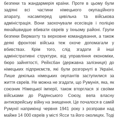
безпеки та жандармерія країни. Проте в цьому були
задіяні всі частини німецького окупаційного
апарату, насамперед цивільна та військова
адміністрація. Вони заохочували есесівців і поліцію
якнайшвидше вбивати євреїв у їхньому районі. Групи
безпеки Вермахту та верховне командування, а також
деякі фронтові війська теж охоче допомагали у
вбивствах. Крім того, слід згадати й інші
адміністративні структури, від управління економіки,
бюро зайнятості, Рейхсбан (державна залізниця) до
німецьких підприємств, які були розгорнуті в Україні.
Лише декілька німецьких окупантів заступилися за
життя євреїв. Не можна не згадати, що Румунія, яка, як
союзник Німецької імперії, також вторглася зі своїми
військами до Радянського Союзу, вела власну
антиєврейську війну на знищення. Це почалося в самій
Румунії наприкінці червня 1941 року з розправи над
майже 14 000 євреїв у місті Ясси та його околицях. Тоді