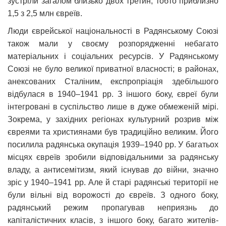
зустріли загалом близько двох третин, тобто приблизно
1,5 з 2,5 млн євреїв.
Люди єврейської національності в Радянському Союзі
також мали у своєму розпорядженні небагато
матеріальних і соціальних ресурсів. У Радянському
Союзі не було великої приватної власності; в районах,
анексованих Сталіним, експропріація здебільшого
відбулася в 1940–1941 рр. З іншого боку, євреї були
інтегровані в суспільство лише в дуже обмеженій мірі.
Зокрема, у західних регіонах культурний розрив між
євреями та християнами був традиційно великим. Його
посилила радянська окупація 1939–1940 рр. У багатьох
місцях євреїв зробили відповідальними за радянську
владу, а антисемітизм, який існував до війни, значно
зріс у 1940–1941 рр. Але й старі радянські території не
були вільні від ворожості до євреїв. З одного боку,
радянський режим пропагував неприязнь до
капіталістичних класів, з іншого боку, багато жителів-