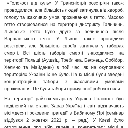
«Голокост від куль». У Трансністрії розстріли також
проводилися, але більшість людей загинула від хвороб,
голоду та жахливих умов проживання в гетто. Масово
гетто створювалися на території дистрикту Галичини.
Львівське гетто було друге за величиною після
Варшавського гетто. У Львові також проводили
розстріли, але більшість євреїв загинула у таборах
смерті. Всі шість таборів смерті знаходилися на
території Польщі (Аушвіц, Треблінка, Белжець, Собібор,
Хелмно та Майданек) в той час, як на окупованих
територіях України їх не було. На їх місці були зведені
концентраційні табори з жахливими умовами
проживання. Це були табори примусової робочої сили.
На території райхскомісаріату Україна Голокост був
поділений на етапи. Зараз Україна і світ відзначають
вісімдесяті роковини трагедії в Бабиному Ярі [семінар
відбувся 2 жовтня 2021 р. – ред.]. У Києві було
оголошення про збір євреїв в конкретному місці в