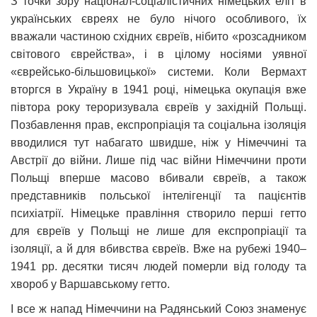
З точки зору націонал-соціалістичних німецьких еліт в
українських євреях не було нічого особливого, їх
вважали частиною східних євреїв, нібито «розсадником
світового єврейства», і в цілому носіями уявної
«єврейсько-більшовицької» системи. Коли Вермахт
вторгся в Україну в 1941 році, німецька окупація вже
півтора року тероризувала євреїв у західній Польщі.
Позбавлення прав, експропріація та соціальна ізоляція
вводилися тут набагато швидше, ніж у Німеччині та
Австрії до війни. Лише під час війни Німеччини проти
Польщі вперше масово вбивали євреїв, а також
представників польської інтелігенції та пацієнтів
психіатрії. Німецьке правління створило перші гетто
для євреїв у Польщі не лише для експропріації та
ізоляції, а й для вбивства євреїв. Вже на рубежі 1940–
1941 рр. десятки тисяч людей померли від голоду та
хвороб у Варшавському гетто.
І все ж напад Німеччини на Радянський Союз знаменує