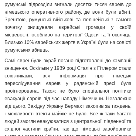
румунські підрозділи вигнали десятки тисяч євреїв до
німецького оперативного району, де вони були вбиті.
Зрештою, румунські військові та поліцейські з самого
початку знищували єврейські громади у своїй
місцевості, особливо на території Одеси та її околиць.
Близько 10% єврейських жертв в Україні були на совісті
румунських вбивць.
Самі євреї були вкрай погано підготовлені до кампанії
знищення. Оскільки у 1939 році Сталін з Гітлером стали
союзниками, вся інформація про німецькі
переслідування євреїв у радянській пресі була
проігнорована. Також не було спеціальної політики
евакуації євреїв під час нападу Німеччини. Незалежно
від цього, Західну Україну Вермахт захопив за тиждень,
і можливості втекти майже не було. Все ж таки багато
людей змогли евакуюватися з центральної, південної та
східної частини країни, так що німецькі завойовники