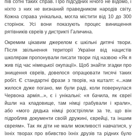
пів сотні таких справ. Про підсудних нічого не відомо, і
ніхто з них не визнаний праведником народів світу.
Кожна справа унікальна, могла містити від 10 до 300
сторінок. Усі вони показують процес винищення
рятівників євреїв у дистрикті Галичина.
Окремим цікавим джерелом є шкільні дитячі твори.
Після звільнення території України від нацистів
школярам пропонували писати твори під назвою «Як я
жив під час німецької окупації». Щоб знайти згадки про
знищення євреїв, довелося опрацювати тисячі таких
робіт. Є стандартні фрази з творів, на кшталт: «...нам
жилося дуже погано, ми були раді, коли повернулася
Червона армія...», є і унікальні: «я бачила, як євреї
йшли на кладовище, там німці грабували і крали»,
або «мого дядька німці розстріляли за те, що він
підробляв документи своїй дружині, єврейці, та іншим
євреям». Так як діти не мали можливості навчатися, у
їхніх творах про вбивство їхніх друзів та рідних було