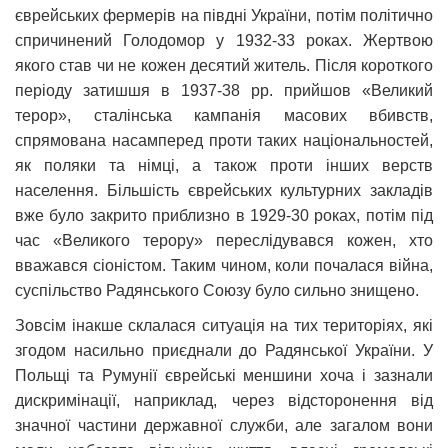
єврейських фермерів на півдні України, потім політично
спричинений Голодомор у 1932-33 роках. Жертвою
якого став чи не кожен десятий житель. Після короткого
періоду затишшя в 1937-38 рр. прийшов «Великий
терор», сталінська кампанія масових вбивств,
спрямована насамперед проти таких національностей,
як поляки та німці, а також проти інших верств
населення. Більшість єврейських культурних закладів
вже було закрито приблизно в 1929-30 роках, потім під
час «Великого терору» переслідувався кожен, хто
вважався сіоністом. Таким чином, коли почалася війна,
суспільство Радянського Союзу було сильно знищено.
Зовсім інакше склалася ситуація на тих територіях, які
згодом насильно приєднали до Радянської України. У
Польщі та Румунії єврейські меншини хоча і зазнали
дискримінації, наприклад, через відсторонення від
значної частини державної служби, але загалом вони