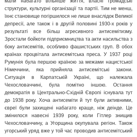
мали набагато вільніше життя, власні громадські
структури, культурні організації та партії. Тим не менш,
їхнє становище погіршилося не лише внаслідок Великої
депресії, але також і в другій половині 1930-х років у
результаті все більш агресивного антисемітизму.
Зростали бойкоти підприємництва та акти насильства з
боку антисемітів, особливо фашистських груп. В обох
країнах процвітала антисемітська преса. У 1937 році
Румунія була першою країною за межами нацистської
Німеччини, яка прийняла антисемітські закони.
Ситуація в Карпатській Україні, що належала
Чехословаччині, була помітно іншою. Остання
демократія в Центрально-Східній Європі існувала тут
до 1938 року. Хоча антисеміти й тут були активними,
євреї були захищені набагато краще, ніж деінде. Це
змінилося навесні 1939 року, коли Гітлер знищив
Чехословаччину, а Угорщина окупувала регіон. Також
угорський уряд вже у той час проводив антисемітський