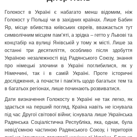
Голокост в Україні є набагато менш відомим, ніж
Голокост у Польщі чи в західних країнах. Лише Бабин
Яр, місце вбивства київських євреїв, вважається тут
символічним місцем пам’яті, а зрідка – гетто у Львові та
концтабір на вулиці Янівській у тому ж місті. Лише за
останні три десятиліття, особливо після здобуття
Україною незалежності від Радянського Союзу, знання
про німецькі злочини в Україні поглибилися, як у
Німеччині, так і в самій Україні. Проте історичні
дослідження, а почасти і пам'ять щодо багатьох тем та
в багатьох регіонах, лише починають розвиватися.
Дати визначення Голокосту в Україні не так легко, як
здається на перший погляд. Країна навіть не існувала
під час Другої світової війни; існувала лише Українська
Радянська Соціалістична Республіка, яка, однак, була
невід’ємною частиною Радянського Союзу, і територія