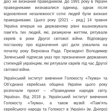
досі не визнаний праведником. До 1991 року в Україні
праведниками визнавалися одиниці, однак після
відновлення незалежності сотні людей були визнані
праведниками. Цього року [2021 – ред.] 14 травня
Україна вперше на державному рівні вшановувала
пам’ять тих людей, які, ризикуючи життям, рятували
євреїв в роки Другої світової війни. Відповідну
постанову про відзначення цієї дати ухвалила на
початку року Верховна Рада. Президент Володимир
Зеленський підписав указ про призначення державних
стипендій українцям, які рятували євреїв під час Другої
світової війни.
Український інститут вивчення Голокосту «Ткума» та
Об’єднана єврейська община України цього року
розпочали проєкт – «Праведники народів світу.
Україна». Від 2018 р. Український інститут вивчення
Голокосту «Ткума», а також музей «Пам’ять
єврейського народу та Голокост в Україні» (м. Дніпро)