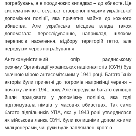
пограбувань, а в поодиноких випадках – до вбивств. Це
систематично стосується створеної німцями української
допоміжної поліції, яка причетна майже до кожного
вбивства. Але українська місцева влада також
допомагала переслідуванню, наприклад, шляхом
переписів населення, відбору територій гетто, але
передусім через пограбування.
Антикомуністичний опір радянському
режиму Організації українських націоналістів (ОУН) був
значною мірою антисемітським у 1941 році. Багато їхніх
акторів були причетні до погромів наприкінці червня –
початку липня 1941 року. Але передусім багато оунівців
йшли працювати у допоміжну поліцію, яка тоді
підтримувала німців у масових вбивствах. Так само
багато підпільників УПА, яка у 1943 році утвердилася
як військова ланка ОУН, були колишніми допоміжними
міліціонерами, чиї руки були заплямлені кров’ю.