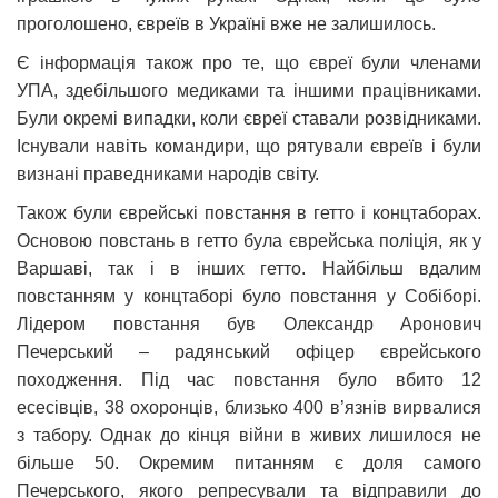
проголошено, євреїв в Україні вже не залишилось.
Є інформація також про те, що євреї були членами
УПА, здебільшого медиками та іншими працівниками.
Були окремі випадки, коли євреї ставали розвідниками.
Існували навіть командири, що рятували євреїв і були
визнані праведниками народів світу.
Також були єврейські повстання в гетто і концтаборах.
Основою повстань в гетто була єврейська поліція, як у
Варшаві, так і в інших гетто. Найбільш вдалим
повстанням у концтаборі було повстання у Собіборі.
Лідером повстання був Олександр Аронович
Печерський – радянський офіцер єврейського
походження. Під час повстання було вбито 12
есесівців, 38 охоронців, близько 400 в’язнів вирвалися
з табору. Однак до кінця війни в живих лишилося не
більше 50. Окремим питанням є доля самого
Печерського, якого репресували та відправили до