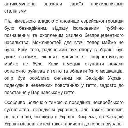
антикомуністів вважали євреїв прихильниками
сталінізму.
Під німецькою владою становище єврейської громади
було безнадійним, відразу ізольованим, публічно
позначеним та охопленим хвилею безпрецедентного
насильства. Можливостей для втечі тепер майже не
було. Крім того, радянський рух опору в Україні був
дуже слабким, лісових масивів як інфраструктури
майже не було. Коли німецькі окупанти почали
остаточно руйнувати гетто та вбивати їхніх мешканців,
опір був особливо сильним на Західній Україні,
подекуди в невеликих повстаннях у гетто, задовго до
повстання у Варшавському гетто.
Особливо болючою темою є поведінка неєврейського
суспільства, передусім українців, але також поляків,
росіян тощо, які жили в Україні. Зокрема, на Західній
Україні місцеві жителі також причетні до переслідувань і