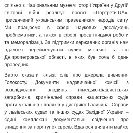
спільно з Національним музеєм історії України у Другій
світовій війні реалізує проєкт «Портрети.UA»,
присвячений українським праведникам народів світу.
Ми працюємо в сфері наукових досліджень
проблематики, а також в сфері просвітницької роботи
та меморалізації. За підтримки державних органів нам
вдалося перейменувати вулиці містечок та сіл
Дніпропетровської області, в яких був хоча б один
праведник.
Варто сказати кілька слів про джерела вивчення
Голокосту. Документи надзвичайної комісії з
розслідування злодіянь німецько-фашистських
загарбників, кримінальні справи нацистських судів
проти українців і поляків у дистрикті Галичина. Справи
у львівських судах та інших судах Західної України –
єдині комплексні документальні свідчення про
знищення за порятунок євреїв. Вдалося виявити майже