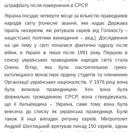
штрафбату після повернення в СРСР.
Україна посідає четверте місце за кількістю праведників
народів світу [почесне звання, яке надає Держава
Ізраїль неєвреям, які рятували євреїв від Голокосту –
нацистської політики винищення – ред.]. Дослідження
на цю тему у світі почалися фактично одразу після
війни, в Україні ж лише після 1991 року. Першою в
списку українських праведників народів світу стала
Олена Вітер, яка була настоятелькою греко-
католицького монастиря ордену студитів та членкинею
Організації українських націоналістів. У 1976 році вона
була визнана праведницею. Хоч вона була
формально громадянкою СРСР, вона стверджувала,
що її батьківщина – Україна, саме тому вона була
внесена до списку як українська праведниця. Були
також й інші випадки рятунку євреїв. Митрополит
Андрей Шептицький врятував понад 150 євреїв, однак