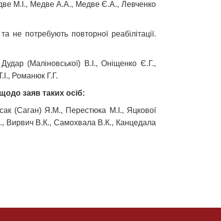
две М.І., Медве А.А., Медве Є.А., Левченко
та не потребують повторної реабілітації.
Дудар (Маліновської) В.І., Оніщенко Є.Г.,
І., Романюк Г.Г.
щодо заяв таких осіб:
исак (Саган) Я.М., Перестюка М.І., Яцкової
.П., Вирвич В.К., Самохвала В.К., Канцедала