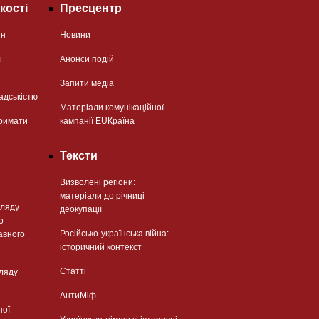
кості
Пресцентр
ян
Новини
ї
Анонси подій
Запити медіа
адськістю
Матеріали комунікаційної
римати
кампанії EUКраїна
Тексти
Визволені регіони:
матеріали до річниці
гляду
деокупації
о
Російсько-українська війна:
авного
історичний контекст
Статті
гляду
АнтиМіф
ної