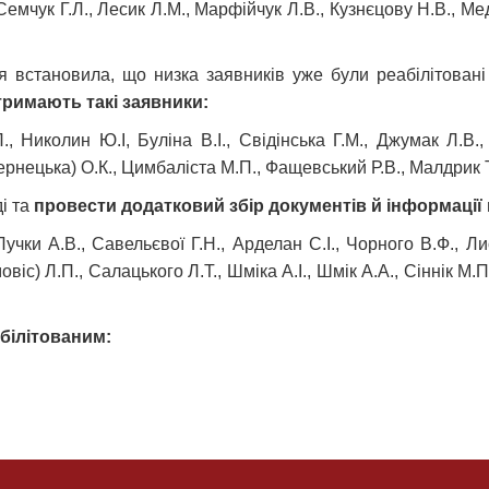
Семчук Г.Л., Лесик Л.М., Марфійчук Л.В., Кузнєцову Н.В., Ме
я встановила, що низка заявників уже були реабілітовані 
римають такі заявники:
 Николин Ю.І, Буліна В.І., Свідінська Г.М., Джумак Л.В., 
ернецька) О.К., Цимбаліста М.П., Фащевський Р.В., Малдрик Т.
і та
провести додатковий збір документів й інформації 
 Лучки А.В., Савельєвої Г.Н., Арделан С.І., Чорного В.Ф., Л
овіс) Л.П., Салацького Л.Т., Шміка А.І., Шмік А.А., Сіннік М
абілітованим: