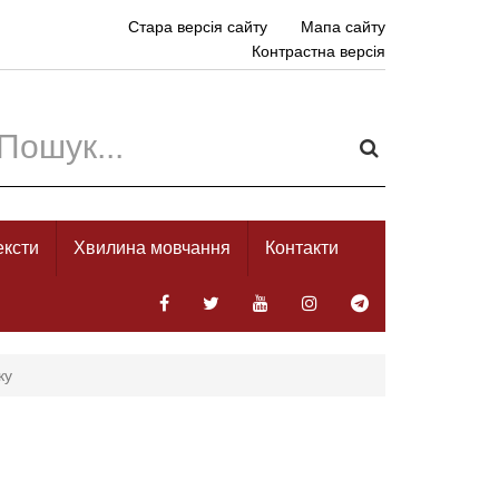
Стара версія сайту
Мапа сайту
Контрастна версія
ексти
Хвилина мовчання
Контакти
ку