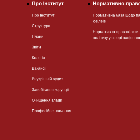
Про Інститут
Нормативно-право
Про Інститут
Нормативна база щодо па
ювілеїв
Структура
Нормативно-правові акти
Плани
політику у сфері націонал
Звіти
Колегія
Вакансії
Внутрішній аудит
Запобігання корупції
Очищення влади
Професійне навчання