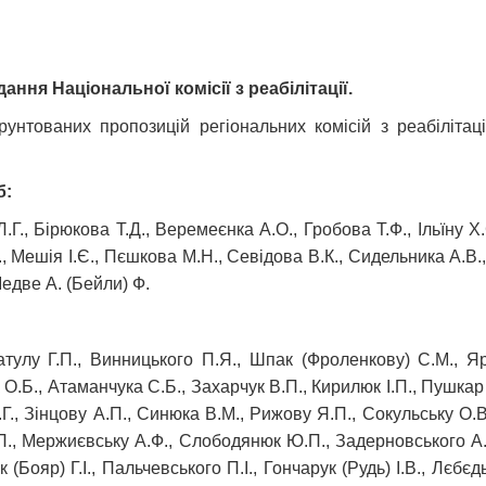
ання Національної комісії з реабілітації.
рунтованих пропозицій регіональних комісій з реабіліта
б:
., Бірюкова Т.Д., Веремеєнка А.О., Гробова Т.Ф., Ільїну Х.С.
, Мешія І.Є., Пєшкова М.Н., Севідова В.К., Сидельника А.В.
едве А. (Бейли) Ф.
атулу Г.П., Винницького П.Я., Шпак (Фроленкову) С.М., Яр
к О.Б., Атаманчука С.Б., Захарчук В.П., Кирилюк І.П., Пушка
.Г., Зінцову А.П., Синюка В.М., Рижову Я.П., Сокульську О.В.
., Мержиєвську А.Ф., Слободянюк Ю.П., Задерновського А.П.
 (Бояр) Г.І., Пальчевського П.І., Гончарук (Рудь) І.В., Лєбє