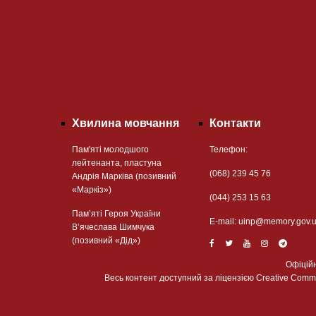
Хвилина мовчання
Контакти
Пам'яті молодшого
Телефон:
лейтенанта, пластуна
(068) 239 45 76
Андрія Марківа (позивний
«Маркіз»)
(044) 253 15 63
Пам’яті Героя України
Е-mail:
uinp@memory.gov.
В’ячеслава Шимчука
(позивний «Дід»)
Офіцій
Весь контент доступний за ліцензією Creative Commons