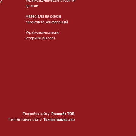
Українсько-німецькі історичні
ої
діалоги
Матеріали на основі
проєктів та конференцій
Українсько-польські
історичні діалоги
Розробка сайту:
Рансайт ТОВ
Техпідтримка сайту:
Техпідтримка.укр