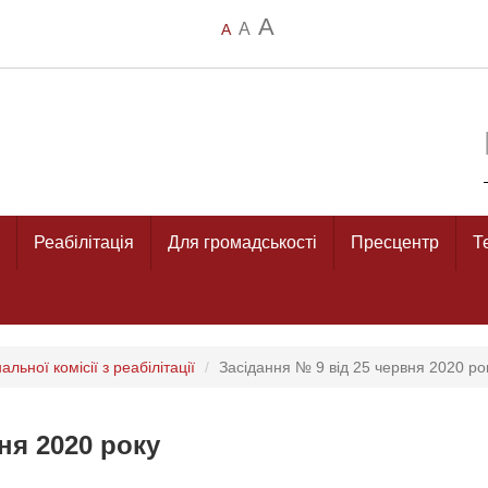
A
A
A
Реабілітація
Для громадськості
Пресцентр
Т
льної комісії з реабілітації
Засідання № 9 від 25 червня 2020 ро
ня 2020 року