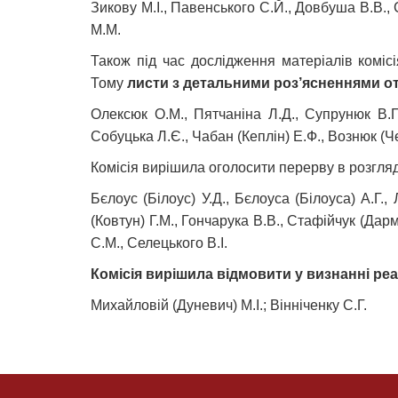
Зикову М.І., Павенського С.Й., Довбуша В.В., 
М.М.
Також під час дослідження матеріалів комісі
Тому
листи з детальними роз’ясненнями от
Олексюк О.М., Пятчаніна Л.Д., Супрунюк В.П.,
Собуцька Л.Є., Чабан (Кеплін) Е.Ф., Вознюк (Ч
Комісія вирішила оголосити перерву в розгляд
Бєлоус (Білоус) У.Д., Бєлоуса (Білоуса) А.Г.,
(Ковтун) Г.М., Гончарука В.В., Стафійчук (Дарм
С.М., Селецького В.І.
Комісія вирішила відмовити у визнанні ре
Михайловій (Дуневич) М.І.; Вінніченку С.Г.