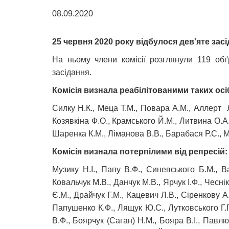
08.09.2020
25 червня 2020 року відбулося дев'яте засід
На ньому члени комісії розглянули 119 обґ
засідання.
Комісія визнала реабілітованими таких осі
Силку Н.К., Меца Т.М., Повара А.М., Аллерт Л.Г
Козявкіна Ф.О., Крамського Й.М., Литвина О.А.
Шаренка К.М., Ліманова В.В., Барабася Р.С., М
Комісія визнала потерпілими від репресій:
Музику Н.І., Папу В.Ф., Синевського Б.М., В
Ковальчук М.В., Данчук М.В., Ярчук І.Ф., Чесні
Є.М., Драйчук Г.М., Кацевич Л.В., Сіренкову А
Папушенко К.Ф., Лящук Ю.С., Лутковського Г.П
В.Ф., Боярчук (Саган) Н.М., Бояра В.І., Павлюк