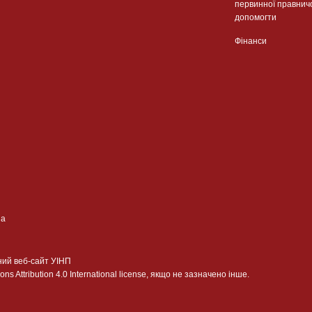
первинної правнич
допомогти
Фінанси
ua
ний веб-сайт УІНП
 Attribution 4.0 International license, якщо не зазначено інше.