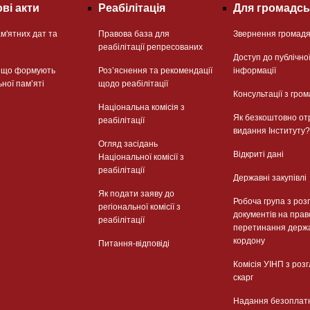
ві акти
Реабілітація
Для громадсь
м'ятних дат та
Правова база для
Звернення громад
реабілітації репресованих
Доступ до публічно
, що формують
Розʼяснення та рекомендації
інформації
ьної памʼяті
щодо реабілітації
Консультації з гром
Національна комісія з
Як безкоштовно от
реабілітації
видання Інституту?
Огляд засідань
Відкриті дані
Національної комісії з
реабілітації
Державні закупівлі
Як подати заяву до
Робоча група з роз
регіональної комісії з
документів на прав
реабілітації
перетинання держ
кордону
Питання-відповіді
Комісія УІНП з роз
скарг
Надання безоплат