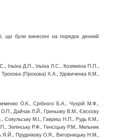
ції, що були винесені на порядок денний
, Ільїна Д.П., Ільїна Л.С., Козявкіна П.П.,
, Трохова (Прохова) Х.А., Удовиченка К.М.,
еменко О.К., Срібного Б.А., Чухрій М.Ф.,
р О.П., Дайчак Л.Й., Гриньову В.М., Євсєєву
, Сокульську М.І., Гавриш Н.П., Рудь К.М.,
, Зелінську Р.Ф., Генсіцьку Р.М., Мельник
дь Я.Й., Пруднікову О.Я., Вигорницьку Н.М.,