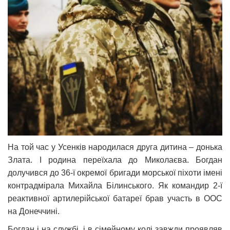
На той час у Усенків народилася друга дитина – донька
Злата. І родина переїхала до Миколаєва. Богдан
долучився до 36-ї окремої бригади морської піхоти імені
контрадмірала Михайла Білинського. Як командир 2-ї
реактивної артилерійської батареї брав участь в ООС
на Донеччині.
Богдан і на службі, і в сімейному колі завжди проявляв