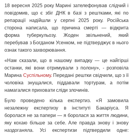
18 вересня 2025 року Марині зателефонував слідчий і
повідомив, що є збіг ДНК в базі з рештками, які по
репарації надійшли у серпні 2025 року. Російська
сторона написала, що причина смерті — відкрита
форма туберкульозу. Жоден звільнений, який
перебував з Богданом Усенком, не підтверджує в нього
ознак такого захворювання.
«Нам сказали, що в нашому випадку — це найгірші
останки, які вони отримували з полону», - розповіла
Марина
Суспільному.
Передані рештки свідчили, що з її
чоловіка знущалися, піддавали тортурам, а потім
намагалися приховати сліди злочинів.
Було проведено кілька експертиз. «Я замовила
незалежну експертизу в інституті Бакаріуса. Я
боролася не за папери — я боролася за життя людини,
яку кохаю більше за себе. Але правда знову і знову
наздоганяла. Усі експертизи підтвердили одне: