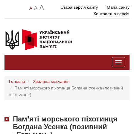
A
Стара версія сайту
Мапа сайту
A
A
Контрастна версія
Toggle
navigati
Головна
Хвилина мовчання
Пам’яті морського піхотинця Богдана Усенка (позивний
«Гетьман»)
Пам’яті морського піхотинця
Богдана Усенка (позивний