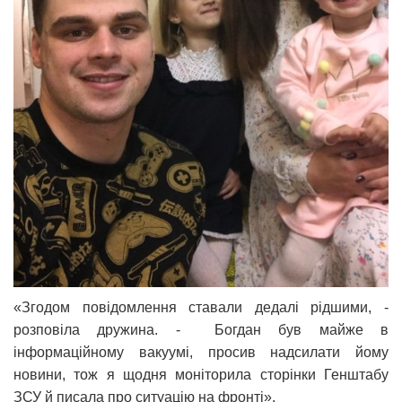
«Згодом повідомлення ставали дедалі рідшими, -
розповіла дружина. - Богдан був майже в
інформаційному вакуумі, просив надсилати йому
новини, тож я щодня моніторила сторінки Генштабу
ЗСУ й писала про ситуацію на фронті».