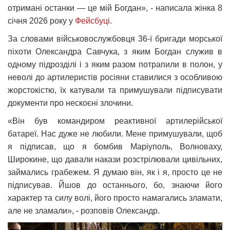
отримані останки — це мій Богдан», - написала жінка 8
січня 2026 року у
Фейсбуці.
За словами військовослужбовця 36-ї бригади морської
піхоти Олександра Савчука, з яким Богдан служив в
одному підрозділі і з яким разом потрапили в полон, у
неволі до артилеристів росіяни ставилися з особливою
жорстокістю, їх катували та примушували підписувати
документи про нескоєні злочини.
«Він був командиром реактивної артилерійської
батареї. Нас дуже не любили. Мене примушували, щоб
я підписав, що я бомбив Маріуполь, Волноваху,
Широкине, що давали накази розстрілювали цивільних,
займались грабежем. Я думаю він, як і я, просто це не
підписував. Йшов до останнього, бо, знаючи його
характер та силу волі, його просто намагались зламати,
але не зламали», - розповів Олександр.