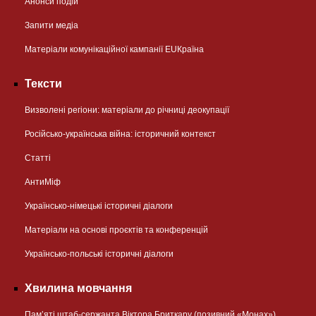
Анонси подій
Запити медіа
Матеріали комунікаційної кампанії EUКраїна
Тексти
Визволені регіони: матеріали до річниці деокупації
Російсько-українська війна: історичний контекст
Статті
АнтиМіф
Українсько-німецькі історичні діалоги
Матеріали на основі проєктів та конференцій
Українсько-польські історичні діалоги
Хвилина мовчання
Пам’яті штаб-сержанта Віктора Бриткару (позивний «Монах»)