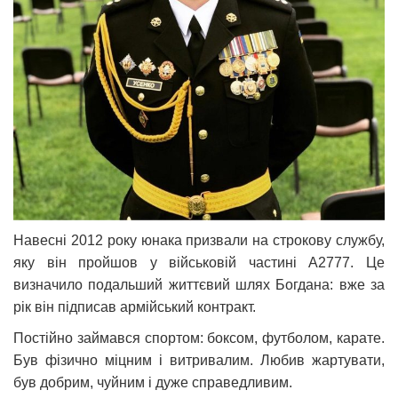
Навесні 2012 року юнака призвали на строкову службу,
яку він пройшов у військовій частині А2777. Це
визначило подальший життєвий шлях Богдана: вже за
рік він підписав армійський контракт.
Постійно займався спортом: боксом, футболом, карате.
Був фізично міцним і витривалим. Любив жартувати,
був добрим, чуйним і дуже справедливим.