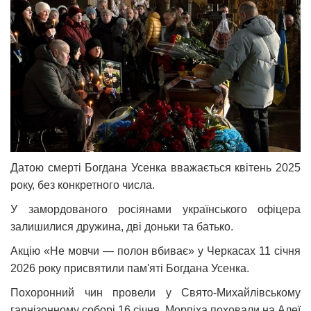
Датою смерті Богдана Усенка вважається квітень 2025
року, без конкретного числа.
У замордованого росіянами українського офіцера
залишилися дружина, дві доньки та батько.
Акцію «Не мовчи — полон вбиває» у Черкасах 11 січня
2026 року присвятили пам'яті Богдана Усенка.
Похоронний чин провели у Свято-Михайлівському
гарнізонному соборі 16 січня. Морпіха поховали на Алеї