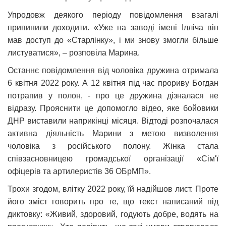
Упродовж деякого періоду повідомлення взагалі
припинили доходити. «Уже на заводі імені Ілліча він
мав доступ до «Старлінку», і ми знову змогли більше
листуватися», – розповіла Марина.
Останнє повідомлення від чоловіка дружина отримала
6 квітня 2022 року. А 12 квітня під час прориву Богдан
потрапив у полон, - про це дружина дізналася не
відразу. Прояснити це допомогло відео, яке бойовики
ДНР виставили наприкінці місяця. Відтоді розпочалася
активна діяльність Марини з метою визволення
чоловіка з російського полону. Жінка стала
співзасновницею громадської організації «Сім'ї
офіцерів та артилеристів 36 ОБрМП».
Трохи згодом, влітку 2022 року, їй надійшов лист. Проте
його зміст говорить про те, що текст написаний під
диктовку: «Живий, здоровий, годують добре, водять на