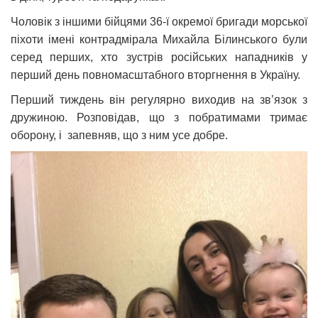
Чоловік з іншими бійцями 36-ї окремої бригади морської
піхоти імені контрадмірала Михайла Білинського були
серед перших, хто зустрів російських нападників у
перший день повномасштабного вторгнення в Україну.
Перший тиждень він регулярно виходив на зв’язок з
дружиною. Розповідав, що з побратимами тримає
оборону, і запевняв, що з ним усе добре.