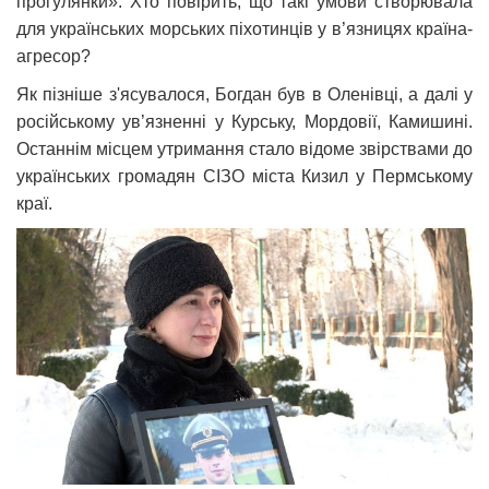
прогулянки». Хто повірить, що такі умови створювала
для українських морських піхотинців у в’язницях країна-
агресор?
Як пізніше з'ясувалося, Богдан був в Оленівці, а далі у
російському ув’язненні у Курську, Мордовії, Камишині.
Останнім місцем утримання стало відоме звірствами до
українських громадян СІЗО міста Кизил у Пермському
краї.