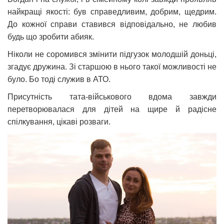
найкращі якості: був справедливим, добрим, щедрим.
До кожної справи ставився відповідально, не любив
будь що зробити абияк.
Ніколи не соромився змінити підгузок молодшій доньці,
згадує дружина. Зі старшою в нього такої можливості не
було. Бо тоді служив в АТО.
Присутність тата-військового вдома завжди
перетворювалася для дітей на щире й радісне
спілкування, цікаві розваги.