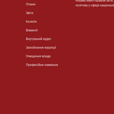
Нормативно-правові акти
Плани
політику у сфері націонал
Звіти
Колегія
Вакансії
Внутрішній аудит
Запобігання корупції
Очищення влади
Професійне навчання