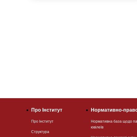
Про Інститут
Нормативно-право
Про Інститут
Нормативна база щодо па
ювілеїв
Структура