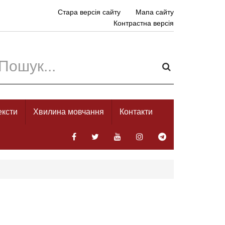
Стара версія сайту
Мапа сайту
Контрастна версія
ексти
Хвилина мовчання
Контакти