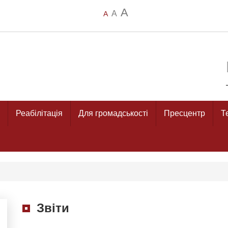
A
A
A
Реабілітація
Для громадськості
Пресцентр
Т
Звіти