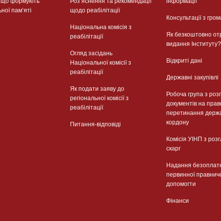
, що формують
Розʼяснення та рекомендації
інформації
ьної памʼяті
щодо реабілітації
Консультації з гром
Національна комісія з
Як безкоштовно от
реабілітації
видання Інституту?
Огляд засідань
Відкриті дані
Національної комісії з
реабілітації
Державні закупівлі
Як подати заяву до
Робоча група з роз
регіональної комісії з
документів на прав
реабілітації
перетинання держ
кордону
Питання-відповіді
Комісія УІНП з роз
скарг
Надання безоплат
первинної правнич
допомогти
Фінанси