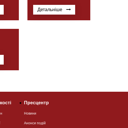
Детальніше
кості
Пресцентр
ян
Новини
ї
Анонси подій