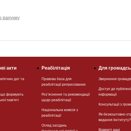
о рахунку
ві акти
Реабілітація
Для громадсь
м'ятних дат та
Правова база для
Звернення громад
реабілітації репресованих
Доступ до публічно
, що формують
Розʼяснення та рекомендації
інформації
ьної памʼяті
щодо реабілітації
Консультації з гром
Національна комісія з
Як безкоштовно от
реабілітації
видання Інституту?
Огляд засідань
Відкриті дані
Національної комісії з