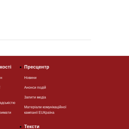
кості
Пресцентр
ян
Новини
ї
Анонси подій
Запити медіа
адськістю
Матеріали комунікаційної
римати
кампанії EUКраїна
Тексти