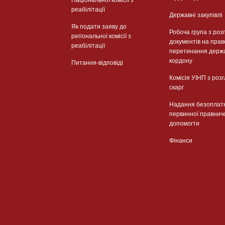
реабілітації
Державні закупівлі
Як подати заяву до
Робоча група з роз
регіональної комісії з
документів на прав
реабілітації
перетинання держ
кордону
Питання-відповіді
Комісія УІНП з роз
скарг
Надання безоплат
первинної правнич
допомогти
Фінанси