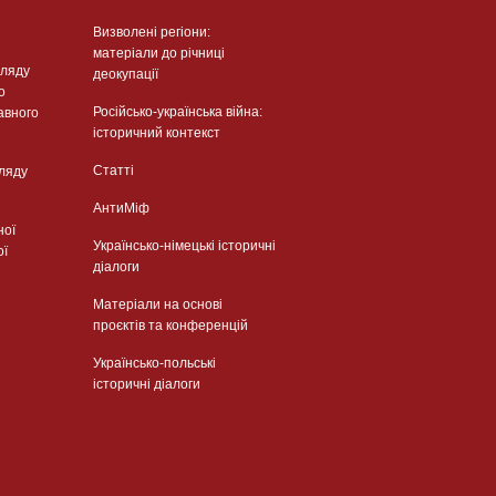
Визволені регіони:
матеріали до річниці
гляду
деокупації
о
Російсько-українська війна:
авного
історичний контекст
Статті
гляду
АнтиМіф
ної
Українсько-німецькі історичні
ої
діалоги
Матеріали на основі
проєктів та конференцій
Українсько-польські
історичні діалоги