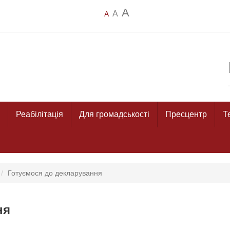
A
A
A
Реабілітація
Для громадськості
Пресцентр
Т
Готуємося до декларування
ня