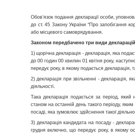
Обов'язок подання декларації особи, уповнов
до ст. 45 Закону України “Про запобігання ко
або місцевого самоврядування.
Законом передбачено три види декларацій
1) щорічна декларація - декларація, яка подаєть
до 00 годин 00 хвилин 01 квітня року, наступн
передує року, в якому подається декларація, 
2) декларація при звільненні - декларація, я
діяльності.
Така декларація подається за період, який
станом на останній день такого періоду, яким
посаді, яка зумовлює здійснення такої діяльнос
3) декларація кандидата на посаду - декларац
грудня включно, що передує року, в якому о