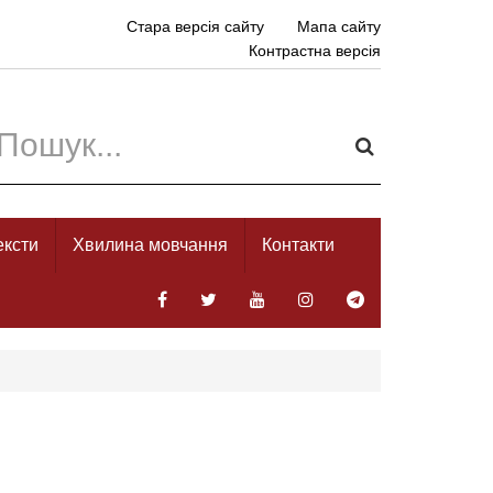
Стара версія сайту
Мапа сайту
Контрастна версія
ексти
Хвилина мовчання
Контакти