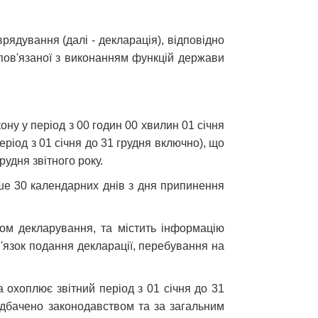
ядування (далі - декларація), відповідно
, пов'язаної з виконанням функцій держави
акону у період з 00 годин 00 хвилин 01 січня
еріод з 01 січня до 31 грудня включно), що
удня звітного року.
ніше 30 календарних днів з дня припинення
том декларування, та містить інформацію
в'язок подання декларації, перебування на
а охоплює звітний період з 01 січня до 31
едбачено законодавством та за загальним