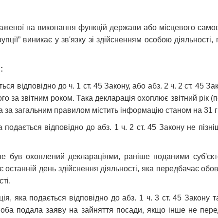
аженої на виконання функцій держави або місцевого самовр
рупції” виникає у зв'язку зі здійсненням особою діяльності
:
ся відповідно до ч. 1 ст. 45 Закону, або абз. 2 ч. 2 ст. 45 З
ого за звітним роком. Така декларація охоплює звітний рік (п
та за загальним правилом містить інформацію станом на 31 гр
ка подається відповідно до абз. 1 ч. 2 ст. 45 Закону не піз
 не був охоплений деклараціями, раніше поданими суб'єк
 є останній день здійснення діяльності, яка передбачає обо
ті.
ія, яка подається відповідно до абз. 1 ч. 3 ст. 45 Закону т
соба подала заяву на зайняття посади, якщо інше не пер