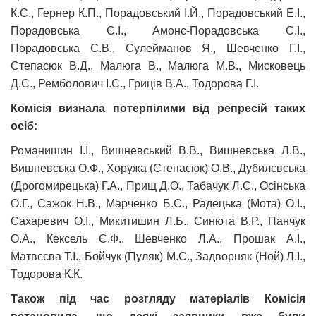
К.С., Гернер К.П., Порадовський І.Й., Порадовський Е.І.,
Порадовська Є.І., Амонс-Порадовська С.І.,
Порадовська С.В., Сулейманов Я., Шевченко Г.І.,
Степасюк В.Д., Малюга В., Малюга М.В., Мисковець
Д.С., Ремболович І.С., Гриців В.А., Тодорова Г.І.
Комісія визнала потерпілими від репресій таких
осіб:
Романишин І.І., Вишневський В.В., Вишневська Л.В.,
Вишневська О.Ф., Хоружа (Степасюк) О.В., Дубилєвська
(Дрогомирецька) Г.А., Прищ Д.О., Табачук Л.С., Осінська
О.Г., Сажок Н.В., Марченко Б.С., Радецька (Мота) О.І.,
Сахаревич О.І., Микитишин Л.Б., Синюта В.Р., Панчук
О.А., Кексель Є.Ф., Шевченко Л.А., Прошак А.І.,
Матвєєва Т.І., Бойчук (Пуляк) М.С., Задворняк (Ной) Л.І.,
Тодорова К.К.
Також під час розгляду матеріалів Комісія