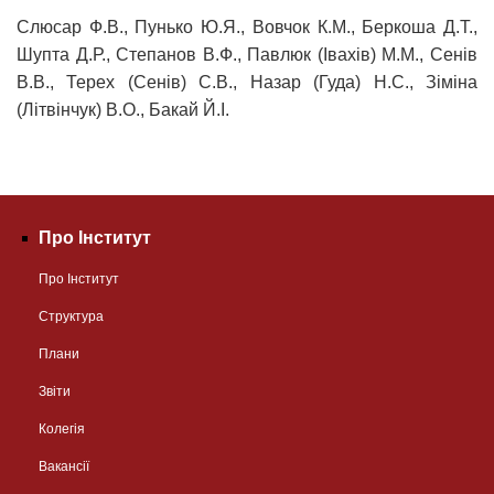
Слюсар Ф.В., Пунько Ю.Я., Вовчок К.М., Беркоша Д.Т.,
Шупта Д.Р., Степанов В.Ф., Павлюк (Івахів) М.М., Сенів
В.В., Терех (Сенів) С.В., Назар (Гуда) Н.С., Зіміна
(Літвінчук) В.О., Бакай Й.І.
Про Інститут
Про Інститут
Структура
Плани
Звіти
Колегія
Вакансії