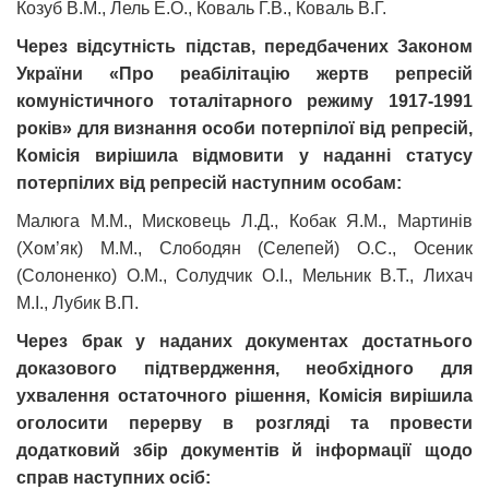
Козуб В.М., Лель Е.О., Коваль Г.В., Коваль В.Г.
Через відсутність підстав, передбачених Законом
України «Про реабілітацію жертв репресій
комуністичного тоталітарного режиму 1917-1991
років» для визнання особи потерпілої від репресій,
Комісія вирішила відмовити у наданні статусу
потерпілих від репресій наступним особам:
Малюга М.М., Мисковець Л.Д., Кобак Я.М., Мартинів
(Хом’як) М.М., Слободян (Селепей) О.С., Осеник
(Солоненко) О.М., Солудчик О.І., Мельник В.Т., Лихач
М.І., Лубик В.П.
Через брак у наданих документах достатнього
доказового підтвердження, необхідного для
ухвалення остаточного рішення, Комісія вирішила
оголосити перерву в розгляді та провести
додатковий збір документів й інформації щодо
справ наступних осіб: