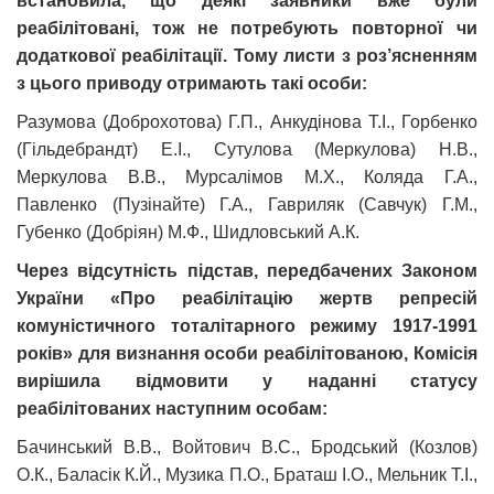
встановила, що деякі заявники вже були
реабілітовані, тож не потребують повторної чи
додаткової реабілітації. Тому листи з роз’ясненням
з цього приводу отримають такі особи:
Разумова (Доброхотова) Г.П., Анкудінова Т.І., Горбенко
(Гільдебрандт) Е.І., Сутулова (Меркулова) Н.В.,
Меркулова В.В., Мурсалімов М.Х., Коляда Г.А.,
Павленко (Пузінайте) Г.А., Гавриляк (Савчук) Г.М.,
Губенко (Добріян) М.Ф., Шидловський А.К.
Через відсутність підстав, передбачених Законом
України «Про реабілітацію жертв репресій
комуністичного тоталітарного режиму 1917-1991
років» для визнання особи реабілітованою, Комісія
вирішила відмовити у наданні статусу
реабілітованих наступним особам:
Бачинський В.В., Войтович В.С., Бродський (Козлов)
О.К., Баласік К.Й., Музика П.О., Браташ І.О., Мельник Т.І.,