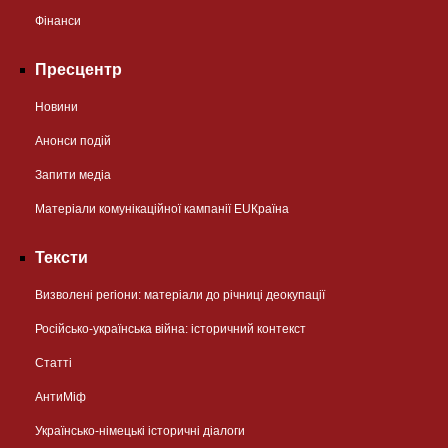
Фінанси
Пресцентр
Новини
Анонси подій
Запити медіа
Матеріали комунікаційної кампанії EUКраїна
Тексти
Визволені регіони: матеріали до річниці деокупації
Російсько-українська війна: історичний контекст
Статті
АнтиМіф
Українсько-німецькі історичні діалоги