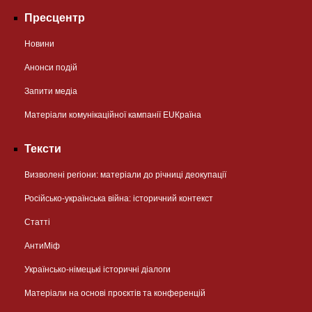
Пресцентр
Новини
Анонси подій
Запити медіа
Матеріали комунікаційної кампанії EUКраїна
Тексти
Визволені регіони: матеріали до річниці деокупації
Російсько-українська війна: історичний контекст
Статті
АнтиМіф
Українсько-німецькі історичні діалоги
Матеріали на основі проєктів та конференцій