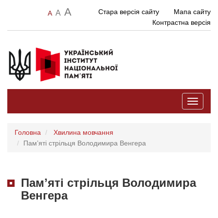
A
Стара версія сайту
Мапа сайту
A
A
Контрастна версія
Toggle
navigati
Головна
Хвилина мовчання
Памʼяті стрільця Володимира Венгера
Памʼяті стрільця Володимира
Венгера