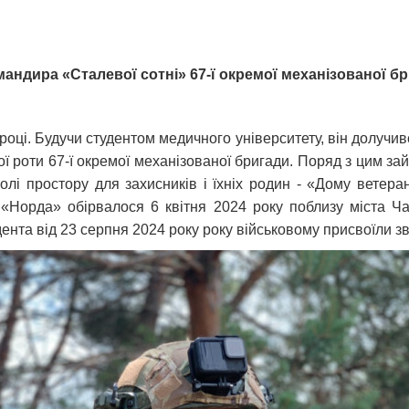
мандира «Сталевої сотні» 67-ї окремої механізованої бр
 році. Будучи студентом медичного університету, він долучи
ї роти 67-ї окремої механізованої бригади. Поряд з цим за
лі простору для захисників і їхніх родин - «Дому ветера
 «Норда» обірвалося 6 квітня 2024 року поблизу міста Ч
дента від 23 серпня 2024 року року військовому присвоїли з