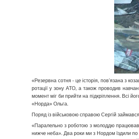
«Резервна сотня - це історія, пов'язана з ко
ротації у зону АТО, а також проводив навчан
момент міг би прийти на підкріплення. Всі йо
«Норда» Ольга.
Поряд із військовою справою Сергій займавс
«Паралельно з роботою з молоддю працював я
нижче неба». Два роки ми з Нордом їздили по