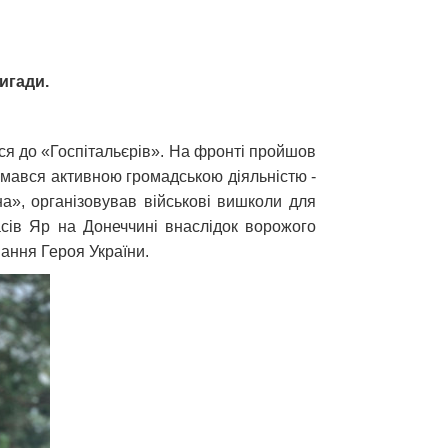
игади.
вся до «Госпітальєрів». На фронті пройшов
ймався активною громадською діяльністю -
на», організовував військові вишколи для
асів Яр на Донеччині внаслідок ворожого
вання Героя України.