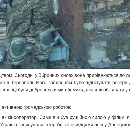
зацтвом. Сьогодні у Збройних силах вона прирівнюється до р
ня в Тернополі. Його завданням було підготувати резерв 
го хлопці були добровольцями і йому вдалося їх об'єднати 
я активною громадською роботою.
к кінооператор. Саме він був рушійною силою у фільмі пр
 Україні і записували інтерв'ю з очевидцями боїв у Донець