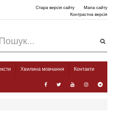
Стара версія сайту
Мапа сайту
Контрастна версія
ексти
Хвилина мовчання
Контакти