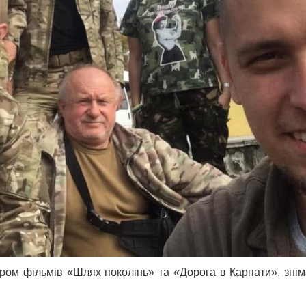
ом фільмів «Шлях поколінь» та «Дорога в Карпати», зніма