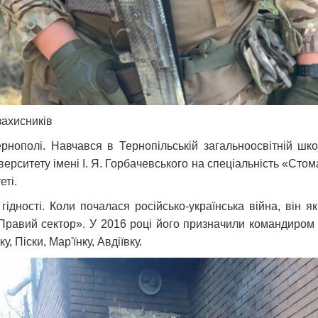
захисників
нополі. Навчався в Тернопільській загальноосвітній шко
ерситету імені І. Я. Горбачевського на спеціальність «Стом
еті.
ідності. Коли почалася російсько-українська війна, він 
равий сектор». У 2016 році його призначили командиром 6
, Піски, Мар'їнку, Авдіївку.