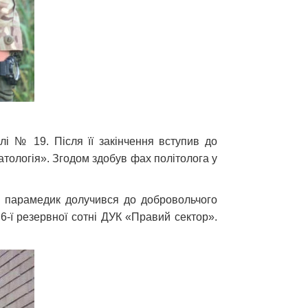
лі № 19. Після її закінчення вступив до
атологія». Згодом здобув фах політолога у
як парамедик долучився до добровольчого
-ї резервної сотні ДУК «Правий сектор».