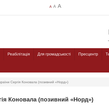
A
A
A
Реабілітація
Для громадськості
Пресцентр
Т
країни Сергія Коновала (позивний «Норд»)
ргія Коновала (позивний «Норд»)