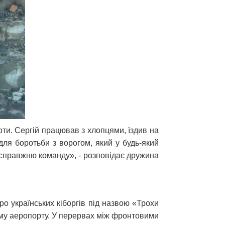
оти. Сергій працював з хлопцями, їздив на
для боротьби з ворогом, який у будь-який
у справжню команду», - розповідає дружина
о українських кіборгів під назвою «Трохи
кому аеропорту. У перервах між фронтовими