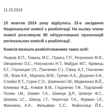
11.10.2024
10 жовтня 2024 року відбулось 32-е засідання
Національної комісії з реабілітації. На ньому члени
комісії розглянули 90 обґрунтованих пропозицій
регіональних комісій з реабілітації.
Комісія визнала реабілітованими таких осіб:
Уваров В.П., Томаль М.С., Пукась Г.П., Резуненко М.Я.,
Овчаренко О.С., Ніколаєнко Н.Т., Майдан М.Г., Кривець
К.Г., Глуховцев І.П., Панченко С.І., Сівер А.Т., Панченко
І.В., Вовк К.К., Мархель М.М., Гречко А.А., Доценко К.Ф.,
Слабко Я.Т., Сєрик С.О., Шевченко І.М., Мединенко В.Й.,
Климова Ф.Д., Ачімов В.М., Гладченко Т.Ф., Підгорний-
Полин І.М., Шемет Г.А., Шевчук Д.Р., Шевчук Ф.С.,
Шевель І.С., Швець І.Т., Черепчук Т.А., Фурман І.Л.,
Френкель А.А., Фельдман С.С., Файнгольд Й.Е.,