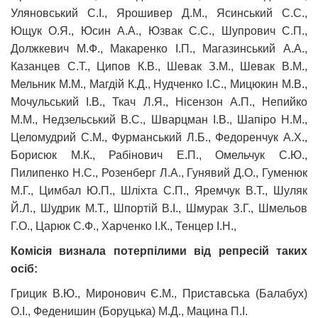
Уляновський С.І., Ярошивер Д.М., Ясинський С.С.,
Ющук О.Я., Юсин А.А., Юзвак С.С., Шупрович С.П.,
Должкевич М.Ф., Макаренко І.П., Магазинський А.А.,
Казанцев С.Т., Ципов К.В., Шевак З.М., Шевак В.М.,
Мельник М.М., Магдій К.Д., Нудченко І.С., Мицюкин М.В.,
Мочульський І.В., Ткач Л.Я., Нісензон А.П., Непийко
М.М., Недзельський В.С., Шварцман І.В., Шапіро Н.М.,
Целомудрий С.М., Фурманський Л.Б., Федоренчук А.Х.,
Борисюк М.К., Рабінович Е.П., Омельчук С.Ю.,
Пилипенко Н.С., Розенберг Л.А., Гунявий Д.О., Гуменюк
М.Г., Цимбал Ю.П., Шліхта С.П., Яремчук В.Т., Шуляк
Й.Л., Шудрик М.Т., Шпортій В.І., Шмурак З.Г., Шмельов
Г.О., Царюк С.Ф., Харченко І.К., Тенцер І.Н.,
Комісія визнала потерпілими від репресій таких
осіб:
Грицик В.Ю., Миронович Є.М., Приставська (Балабух)
О.І., Феденишин (Боруцька) М.Д., Мацина П.І.