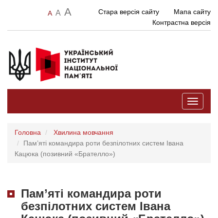
A
Стара версія сайту
Мапа сайту
A
A
Контрастна версія
Toggle
navigati
Головна
Хвилина мовчання
Пам’яті командира роти безпілотних систем Івана
Кацюка (позивний «Брателло»)
Пам’яті командира роти
безпілотних систем Івана