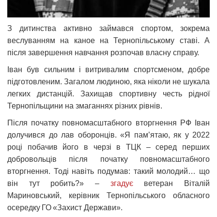
З дитинства активно займався спортом, зокрема
веслуванням на каное на Тернопільському ставі. А
після завершення навчання розпочав власну справу.
Іван був сильним і витривалим спортсменом, добре
підготовленим. Загалом людиною, яка ніколи не шукала
легких дистанцій. Захищав спортивну честь рідної
Тернопільщини на змаганнях різних рівнів.
Після початку повномасштабного вторгнення РФ Іван
долучився до лав оборонців. «Я пам’ятаю, як у 2022
році побачив його в черзі в ТЦК – серед перших
добровольців після початку повномасштабного
вторгнення. Тоді навіть подумав: такий молодий… що
він тут робить?» –
згадує
ветеран Віталій
Мариновський, керівник Тернопільського обласного
осередку ГО «Захист Держави».