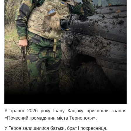
У травні 2026 року Івану Кацюку присвоїли звання
«Почесний громадянин міста Тернополя».
У Героя залишилися батьки, брат і похресниця.