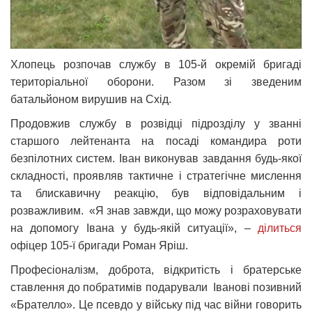
Хлопець розпочав службу в 105-й окремій бригаді
територіальної оборони. Разом зі зведеним
батальйоном вирушив на Схід.
Продовжив службу в розвідці підрозділу у званні
старшого лейтенанта на посаді командира роти
безпілотних систем. Іван виконував завдання будь-якої
складності, проявляв тактичне і стратегічне мислення
та блискавичну реакцію, був відповідальним і
розважливим. «Я знав завжди, що можу розраховувати
на допомогу Івана у будь-якій ситуації», –
ділиться
офіцер 105-ї бригади Роман Яріш.
Професіоналізм, доброта, відкритість і братерське
ставлення до побратимів подарували Іванові позивний
«Брателло». Це псевдо у війську під час війни говорить