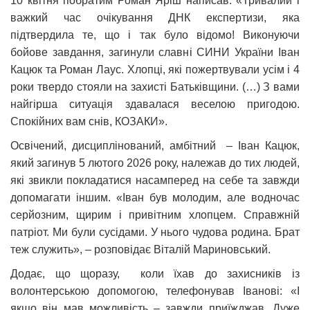
10 квітня побратим Роман Яріш написав: «Тривалий і
важкий час очікування ДНК експертизи, яка
підтвердила те, що і так було відомо! Виконуючи
бойове завдання, загинули славні СИНИ України Іван
Кацюк та Роман Лаус. Хлопці, які пожертвували усім і 4
роки твердо стояли на захисті Батьківщини. (…) З вами
найгірша ситуація здавалася веселою пригодою.
Спокійних вам снів, КОЗАКИ».
Освічений, дисциплінований, амбітний – Іван Кацюк,
який загинув 5 лютого 2026 року, належав до тих людей,
які звикли покладатися насамперед на себе та завжди
допомагати іншим. «Іван був молодим, але водночас
серйозним, щирим і привітним хлопцем. Справжній
патріот. Ми були сусідами. У нього чудова родина. Брат
теж служить», – розповідає Віталій Мариновський.
Додає, що щоразу, коли їхав до захисників із
волонтерською допомогою, телефонував Іванові: «І
якщо він мав можливість – завжди приїжджав. Дуже