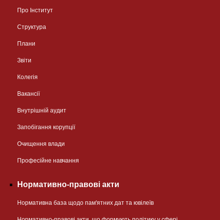
Про Інститут
Структура
Плани
Звіти
Колегія
Вакансії
Внутрішній аудит
Запобігання корупції
Очищення влади
Професійне навчання
Нормативно-правові акти
Нормативна база щодо пам'ятних дат та ювілеїв
Нормативно-правові акти, що формують політику у сфері