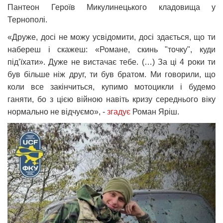
Пантеон Героїв Микулинецького кладовища у
Тернополі.
«Друже, досі не можу усвідомити, досі здається, що ти
набереш і скажеш: «Романе, скинь "точку", куди
під’їхати». Дуже не вистачає тебе. (…) За ці 4 роки ти
був більше ніж друг, ти був братом. Ми говорили, що
коли все закінчиться, купимо мотоцикли і будемо
ганяти, бо з цією війною навіть кризу середнього віку
нормально не відчуємо», -
згадує
Роман Яріш.