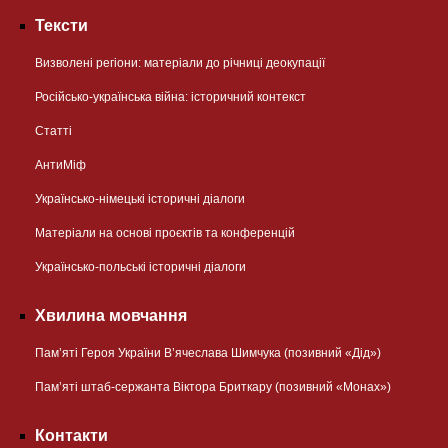
Тексти
Визволені регіони: матеріали до річниці деокупації
Російсько-українська війна: історичний контекст
Статті
АнтиМіф
Українсько-німецькі історичні діалоги
Матеріали на основі проєктів та конференцій
Українсько-польські історичні діалоги
Хвилина мовчання
Пам’яті Героя України В’ячеслава Шимчука (позивний «Дід»)
Пам’яті штаб-сержанта Віктора Бриткару (позивний «Монах»)
Контакти