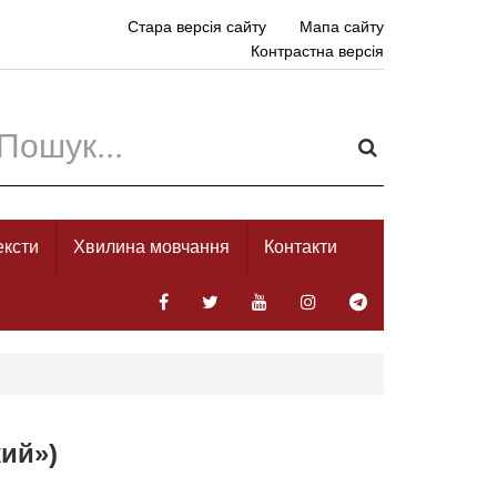
Стара версія сайту
Мапа сайту
Контрастна версія
ексти
Хвилина мовчання
Контакти
ий»)