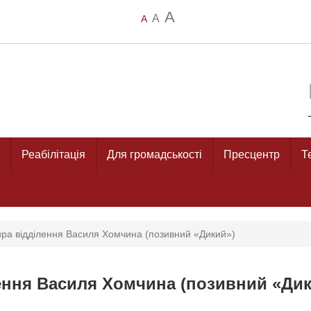
A
A
A
Реабілітація
Для громадськості
Пресцентр
Т
ира відділення Василя Хомчина (позивний «Дикий»)
ення Василя Хомчина (позивний «Дик