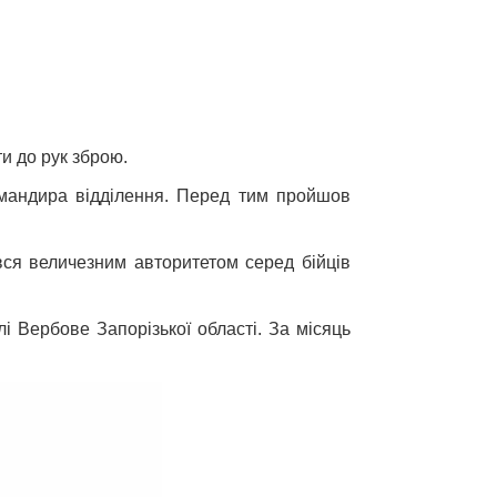
ти до рук зброю.
командира відділення. Перед тим пройшов
вся величезним авторитетом серед бійців
і Вербове Запорізької області. За місяць