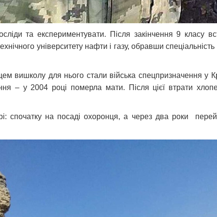
сліди та експериментувати. Після закінчення 9 класу в
ехнічного університету нафти і газу, обравши спеціальніст
.
ем вишколу для нього стали війська спецпризначення у Кр
ня – у 2004 році померла мати. Після цієї втрати хлоп
і: спочатку на посаді охоронця, а через два роки перей