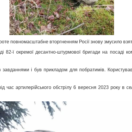
Проте повномасштабне вторгненням Росії знову змусило взя
аді 82-ї окремої десантно-штурмової бригади на посаді 
з завданнями і був прикладом для побратимів. Користува
 час артилерійського обстрілу 6 вересня 2023 року в сел