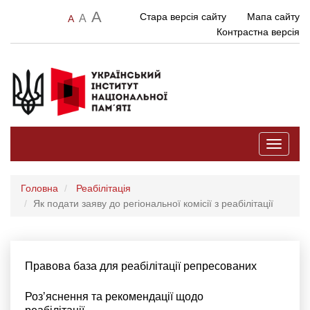
A
Стара версія сайту
Мапа сайту
A
A
Контрастна версія
Toggle
navigati
Головна
Реабілітація
Як подати заяву до регіональної комісії з реабілітації
Правова база для реабілітації репресованих
Розʼяснення та рекомендації щодо