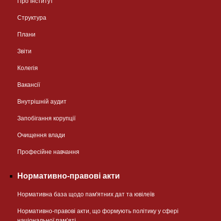
Про Інститут
Структура
Плани
Звіти
Колегія
Вакансії
Внутрішній аудит
Запобігання корупції
Очищення влади
Професійне навчання
Нормативно-правові акти
Нормативна база щодо пам'ятних дат та ювілеїв
Нормативно-правові акти, що формують політику у сфері
національної памʼяті