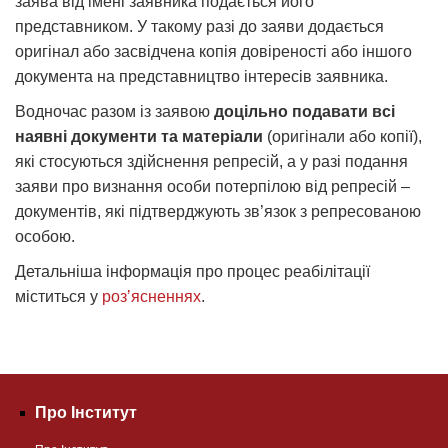
заява від імені заявника подається його
представником. У такому разі до заяви додається
оригінал або засвідчена копія довіреності або іншого
документа на представництво інтересів заявника.
Водночас разом із заявою
доцільно подавати всі
наявні документи та матеріали
(оригінали або копії),
які стосуються здійснення репресій, а у разі подання
заяви про визнання особи потерпілою від репресій –
документів, які підтверджують зв’язок з репресованою
особою.
Детальніша інформація про процес реабілітації
міститься у
розʼясненнях
.
Про Інститут