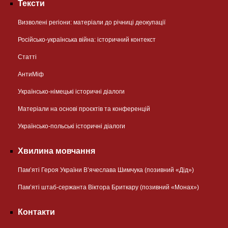
Тексти
Визволені регіони: матеріали до річниці деокупації
Російсько-українська війна: історичний контекст
Статті
АнтиМіф
Українсько-німецькі історичні діалоги
Матеріали на основі проєктів та конференцій
Українсько-польські історичні діалоги
Хвилина мовчання
Пам’яті Героя України В’ячеслава Шимчука (позивний «Дід»)
Пам’яті штаб-сержанта Віктора Бриткару (позивний «Монах»)
Контакти