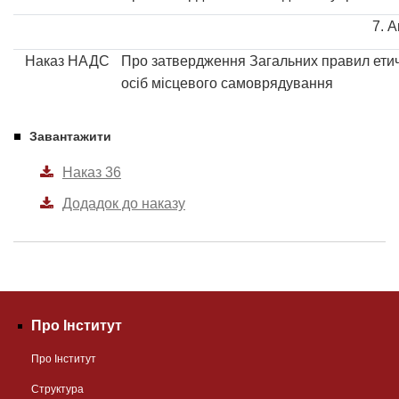
7. А
Наказ НАДС
Про затвердження Загальних правил етич
осіб місцевого самоврядування
Завантажити
Наказ 36
Додадок до наказу
Про Інститут
Про Інститут
Структура