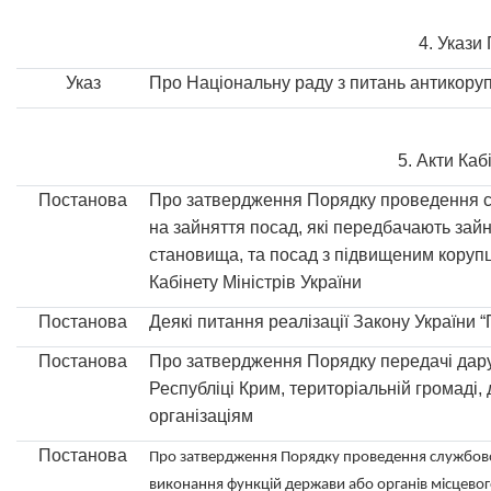
4. Укази
Указ
Про Національну раду з питань антикоруп
5. Акти Каб
Постанова
Про затвердження Порядку проведення спе
на зайняття посад, які передбачають зай
становища, та посад з підвищеним корупц
Кабінету Міністрів України
Постанова
Деякі питання реалізації Закону України
Постанова
Про затвердження Порядку передачі дару
Республіці Крим, територіальній громаді
організаціям
Постанова
Про затвердження Порядку проведення службово
виконання функцій держави або органів місцево