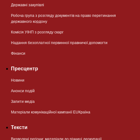
Державні закупівлі
Робоча група з розгляду документів на право перетинання
державного кордону
Комісія УІНП з розгляду скарг
Надання безоплатної первинної правничої допомогти
Фінанси
Пресцентр
Новини
Анонси подій
Запити медіа
Матеріали комунікаційної кампанії EUКраїна
Тексти
Визволені регіони: матеріали до річниці деокупації