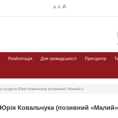
A
A
A
Реабілітація
Для громадськості
Пресцентр
Т
го солдата Юрія Ковальчука (позивний «Малий»)
 Юрія Ковальчука (позивний «Малий»