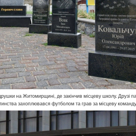
друшки на Житомирщині, де закінчив місцеву школу. Друзі па
дитинства захоплювався футболом та грав за місцеву коман