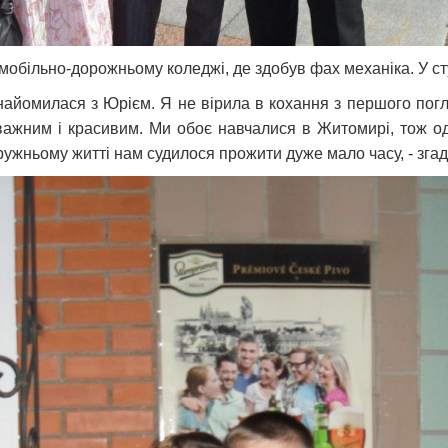
більно-дорожньому коледжі, де здобув фах механіка. У сту
знайомилася з Юрієм. Я не вірила в кохання з першого погл
дважним і красивим. Ми обоє навчалися в Житомирі, тож од
ружньому житті нам судилося прожити дуже мало часу, - зга