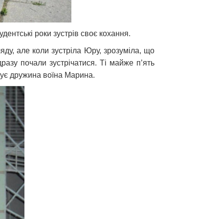
дентські роки зустрів своє кохання.
яду, але коли зустріла Юру, зрозуміла, що
разу почали зустрічатися. Ті майже п’ять
дує дружина воїна Марина.