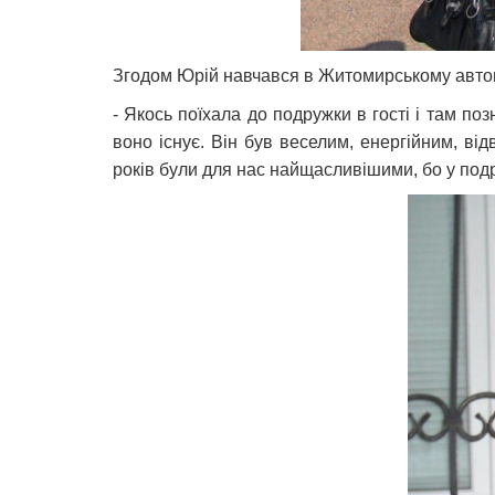
Згодом Юрій навчався в Житомирському автомо
- Якось поїхала до подружки в гості і там по
воно існує. Він був веселим, енергійним, ві
років були для нас найщасливішими, бо у под