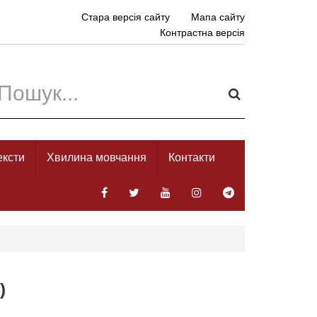
Стара версія сайту
Мапа сайту
Контрастна версія
ексти
Хвилина мовчання
Контакти
)