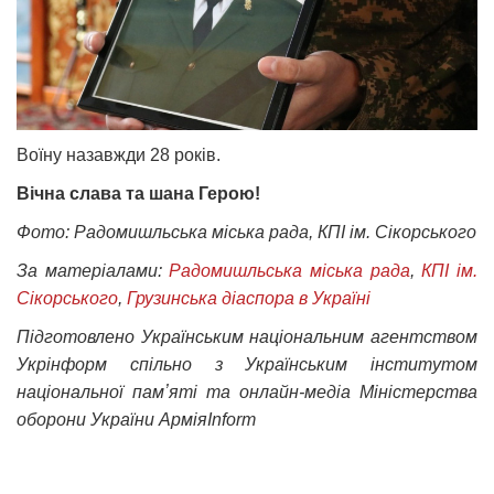
Воїну назавжди 28 років.
Вічна слава та шана Герою!
Фото: Радомишльська міська рада, КПІ ім. Сікорського
За матеріалами:
Радомишльська міська рада
,
КПІ ім.
Сікорського
,
Грузинська діаспора в Україні
Підготовлено Українським національним агентством
Укрінформ спільно з Українським інститутом
національної памʼяті та онлайн-медіа Міністерства
оборони України АрміяInform