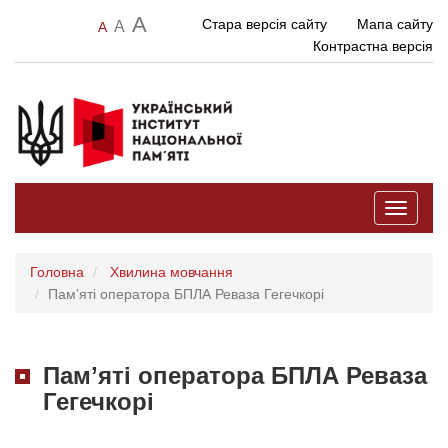
A
Стара версія сайту
Мапа сайту
A
A
Контрастна версія
Toggle
navigati
Головна
Хвилина мовчання
Памʼяті оператора БПЛА Реваза Гегечкорі
Памʼяті оператора БПЛА Реваза
Гегечкорі