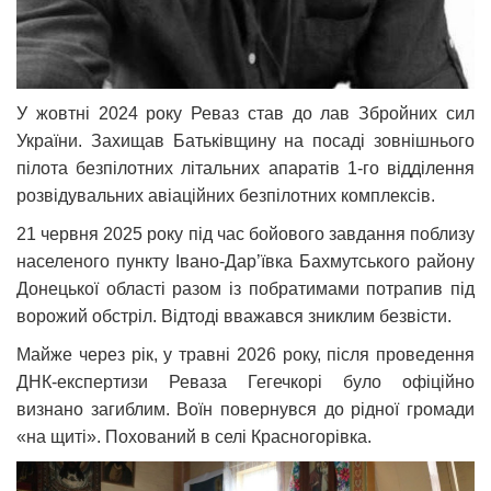
У жовтні 2024 року Реваз став до лав Збройних сил
України. Захищав Батьківщину на посаді зовнішнього
пілота безпілотних літальних апаратів 1-го відділення
розвідувальних авіаційних безпілотних комплексів.
21 червня 2025 року під час бойового завдання поблизу
населеного пункту Івано-Дар’ївка Бахмутського району
Донецької області разом із побратимами потрапив під
ворожий обстріл. Відтоді вважався зниклим безвісти.
Майже через рік, у травні 2026 року, після проведення
ДНК-експертизи Реваза Гегечкорі було офіційно
визнано загиблим. Воїн повернувся до рідної громади
«на щиті». Похований в селі Красногорівка.