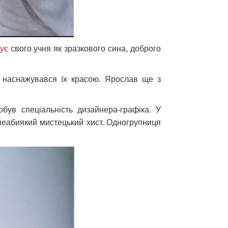
дує
свого учня як зразкового сина, доброго
, наснажувався їх красою. Ярослав ще з
був спеціальність дизайнера-графіка. У
 неабиякий мистецький хист. Одногрупниця