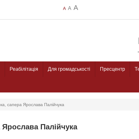
A
A
A
Реабілітація
Для громадськості
Пресцентр
Т
ика, сапера Ярослава Палійчука
а Ярослава Палійчука