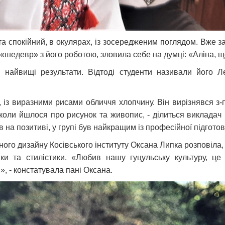
а спокійний, в окулярах, із зосередженим поглядом. Вже за
шедевр» з його роботою, зловила себе на думці: «Аліна, що 
 найвищі результати. Відтоді студенти називали його Л
із виразними рисами обличчя хлопчину. Він вирізнявся з-
коли йшлося про рисунок та живопис, - ділиться викладач
 на позитиві, у групі був найкращим із професійної підгото
ного дизайну Косівського інституту Оксана Липка розповіла
ки та стилістики. «Любив нашу гуцульську культуру, це 
, - констатувала пані Оксана.