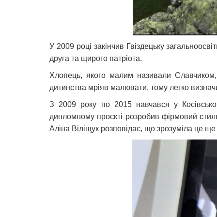
У 2009 році закінчив Гвіздецьку загальноос
друга та щирого патріота.
Хлопець, якого малим називали Славчиком,
дитинства мріяв малювати, тому легко визнач
З 2009 року по 2015 навчався у Косівськом
дипломному проєкті розробив фірмовий стиль
Аліна Віліщук розповідає, що зрозуміла це ще 