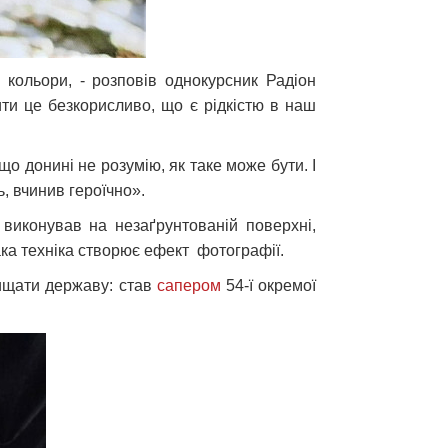
кольори, - розповів однокурсник Радіон
ити це безкорисливо, що є рідкістю в наш
о донині не розумію, як таке може бути. І
, вчинив героїчно».
виконував на незаґрунтованій поверхні,
ака техніка створює ефект фотографії.
ищати державу: став
сапером
54-ї окремої