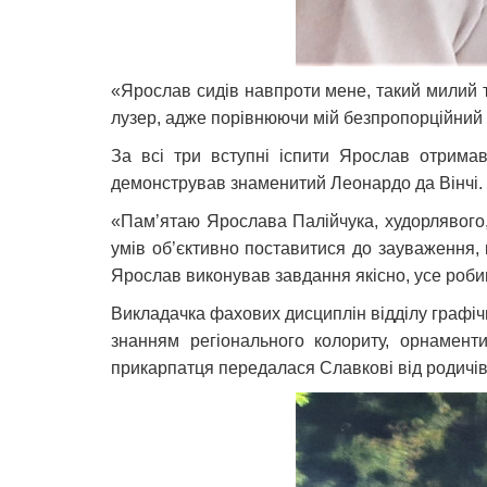
«Ярослав сидів навпроти мене, такий милий т
лузер, адже порівнюючи мій безпропорційний «
За всі три вступні іспити Ярослав отримав
демонстрував знаменитий Леонардо да Вінчі.
«Пам’ятаю Ярослава Палійчука, худорлявого, 
умів об’єктивно поставитися до зауваження, 
Ярослав виконував завдання якісно, усе робив
Викладачка фахових дисциплін відділу графіч
знанням регіонального колориту, орнаменти
прикарпатця передалася Славкові від родичів»