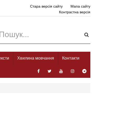
Стара версія сайту
Мапа сайту
Контрастна версія
ексти
Хвилина мовчання
Контакти