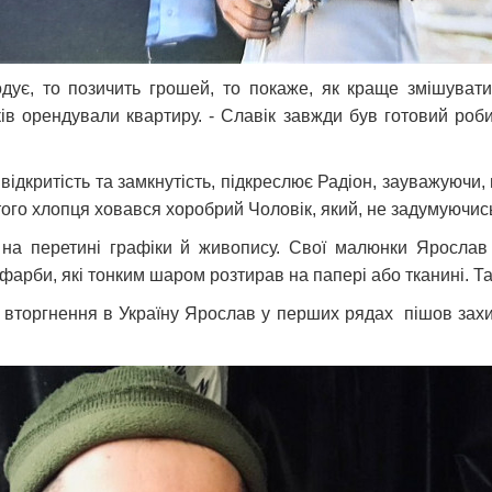
ує, то позичить грошей, то покаже, як краще змішувати 
ів орендували квартиру. - Славік завжди був готовий роб
критість та замкнутість, підкреслює Радіон, зауважуючи, щ
ого хлопця ховався хоробрий Чоловік, який, не задумуючись
 на перетині графіки й живопису. Свої малюнки Ярослав 
 фарби, які тонким шаром розтирав на папері або тканині. Т
 вторгнення в Україну Ярослав у перших рядах пішов зах