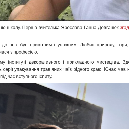
вітню школу. Перша вчителька Ярослава Ганна Довганюк
зга
 до всіх був привітним і уважним. Любив природу, гори
ився з професією.
у інституті декоративного і прикладного мистецтва. Здо
 серії упакування трав’яних чаїв рідного краю. Юнак мав
під час вступного іспиту.