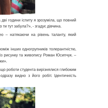
 дві години іспиту я зрозуміла, що повний
ти тут забула?», - згадує дівчина.
ео – натякаючи на рівень таланту, який
поміж інших одногрупників толерантністю,
 із рисунку та живопису Роман Юсипчук. –
вки».
, що роботи студента вирізнялися глибоким
одразу видно з його робіт. Ідентичність