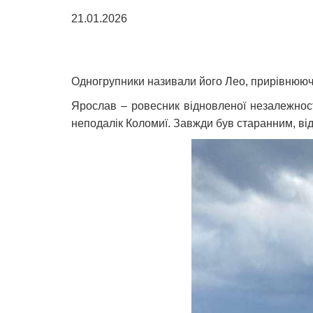
21.01.2026
Одногрупники називали його Лео, прирівнююч
Ярослав – ровесник відновленої незалежност
неподалік Коломиї. Завжди був старанним, в