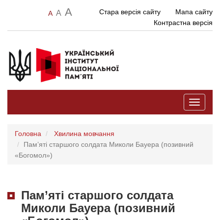
A
Стара версія сайту
Мапа сайту
A
A
Контрастна версія
Toggle
navigati
Головна
Хвилина мовчання
Пам’яті старшого солдата Миколи Бауера (позивний
«Богомол»)
Пам’яті старшого солдата
Миколи Бауера (позивний