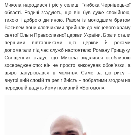
Микола народився і ріс у селищі Глибока Чернівецької
області. Родичі згадують, що він був дуже спокійною,
тихою і доброю дитиною. Разом із молодшим братом
Василем вони хлопчиками прийшли до місцевого храму
святої Ольги Православної церкви України. Брати стали
першими вівтарниками цієї церкви й роками
допомагали під час служб настоятелю Роману Грищуку.
Священник згадує, що Микола виділявся особливою
зосередженістю: він не просто виконував обов’язки, а
щиро занурювався в молитву. Саме за цю рису –
внутрішній спокій та релігійність – побратими згодом на
передовій дадуть йому позивний «Богомол».