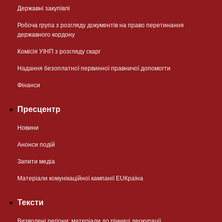
Державні закупівлі
Робоча група з розгляду документів на право перетинання
державного кордону
Комісія УІНП з розгляду скарг
Надання безоплатної первинної правничої допомогти
Фінанси
Пресцентр
Новини
Анонси подій
Запити медіа
Матеріали комунікаційної кампанії EUКраїна
Тексти
Визволені регіони: матеріали до річниці деокупації