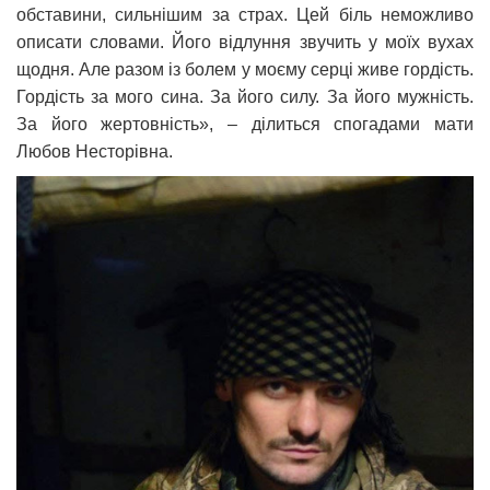
обставини, сильнішим за страх. Цей біль неможливо
описати словами. Його відлуння звучить у моїх вухах
щодня. Але разом із болем у моєму серці живе гордість.
Гордість за мого сина. За його силу. За його мужність.
За його жертовність», – ділиться спогадами мати
Любов Несторівна.