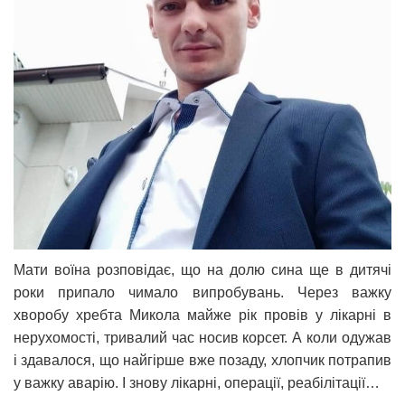
Мати воїна розповідає, що на долю сина ще в дитячі
роки припало чимало випробувань. Через важку
хворобу хребта Микола майже рік провів у лікарні в
нерухомості, тривалий час носив корсет. А коли одужав
і здавалося, що найгірше вже позаду, хлопчик потрапив
у важку аварію. І знову лікарні, операції, реабілітації…