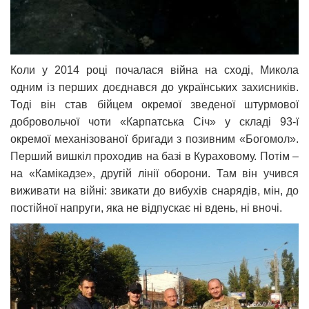
Коли у 2014 році почалася війна на сході, Микола
одним із перших доєднався до українських захисників.
Тоді він став бійцем окремої зведеної штурмової
добровольчої чоти «Карпатська Січ» у складі 93-ї
окремої механізованої бригади з позивним «Богомол».
Перший вишкіл проходив на базі в Кураховому. Потім –
на «Камікадзе», другій лінії оборони. Там він учився
виживати на війні: звикати до вибухів снарядів, мін, до
постійної напруги, яка не відпускає ні вдень, ні вночі.