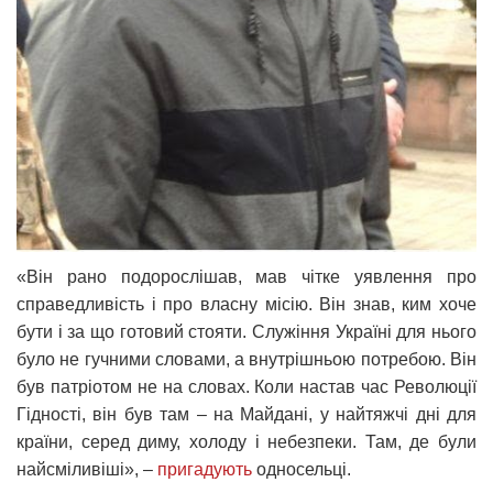
«Він рано подорослішав, мав чітке уявлення про
справедливість і про власну місію. Він знав, ким хоче
бути і за що готовий стояти. Служіння Україні для нього
було не гучними словами, а внутрішньою потребою. Він
був патріотом не на словах. Коли настав час Революції
Гідності, він був там – на Майдані, у найтяжчі дні для
країни, серед диму, холоду і небезпеки. Там, де були
найсміливіші», –
пригадують
односельці.