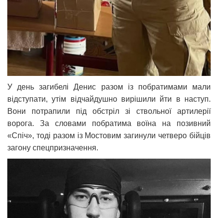
У день загибелі Денис разом із побратимами мали
відступати, утім відчайдушно вирішили йти в наступ.
Вони потрапили під обстріл зі ствольної артилерії
ворога. За словами побратима воїна на позивний
«Спіч», тоді разом із Мостовим загинули четверо бійців
загону спецпризначення.