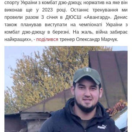
спорту України з комбат дзю-дзюцу, норматив на яке він
виконав ще у 2023 році. Останнє тренування ми
провели разом 3 січня в ДЮСШ «Авангард». Денис
також планував виступати на чемпіонаті України з
комбат дзю-дзюцу в березні. На жаль, війна забирає
найкращих», -
поділився
тренер Олександр Марчук.