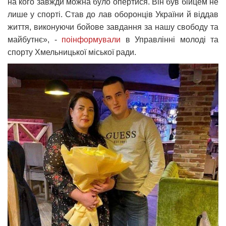
на кого завжди можна було опертися. Він був бійцем не
лише у спорті. Став до лав оборонців України й віддав
життя, виконуючи бойове завдання за нашу свободу та
майбутнє», -
поінформували
в Управлінні молоді та
спорту Хмельницької міської ради.