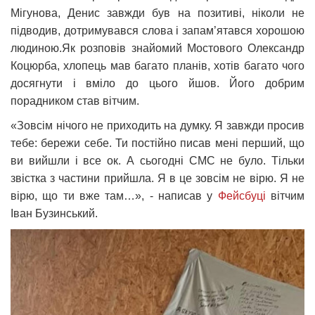
Мігунова, Денис завжди був на позитиві, ніколи не
підводив, дотримувався слова і запам’ятався хорошою
людиною.Як розповів знайомий Мостового Олександр
Коцюрба, хлопець мав багато планів, хотів багато чого
досягнути і вміло до цього йшов. Його добрим
порадником став вітчим.
«Зовсім нічого не приходить на думку. Я завжди просив
тебе: бережи себе. Ти постійно писав мені перший, що
ви вийшли і все ок. А сьогодні СМС не було. Тільки
звістка з частини прийшла. Я в це зовсім не вірю. Я не
вірю, що ти вже там…», - написав у
Фейсбуці
вітчим
Іван Бузинський.