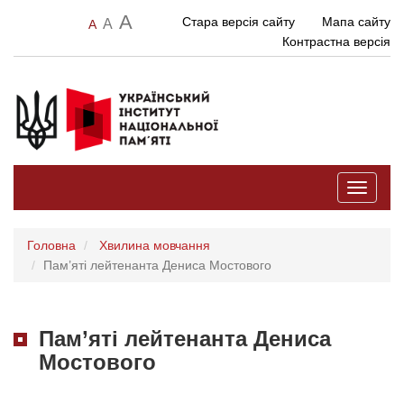
A
Стара версія сайту
Мапа сайту
A
A
Контрастна версія
Toggle
navigati
Головна
Хвилина мовчання
Пам’яті лейтенанта Дениса Мостового
Пам’яті лейтенанта Дениса
Мостового