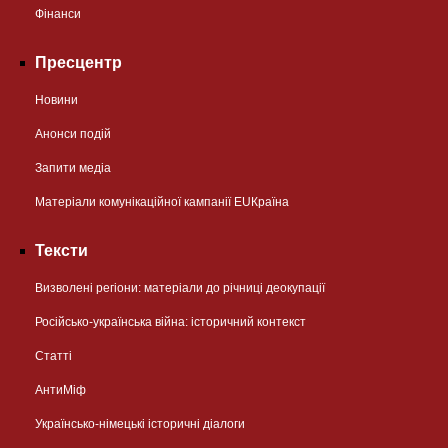
Фінанси
Пресцентр
Новини
Анонси подій
Запити медіа
Матеріали комунікаційної кампанії EUКраїна
Тексти
Визволені регіони: матеріали до річниці деокупації
Російсько-українська війна: історичний контекст
Статті
АнтиМіф
Українсько-німецькі історичні діалоги