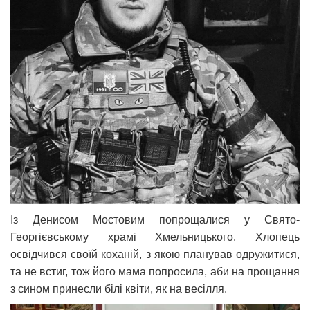
Із Денисом Мостовим попрощалися у Свято-
Георгієвському храмі Хмельницького. Хлопець
освідчився своїй коханій, з якою планував одружитися,
та не встиг, тож його мама попросила, аби на прощання
з сином принесли білі квіти, як на весілля.