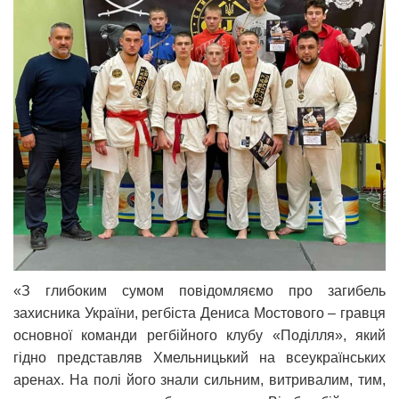
«З глибоким сумом повідомляємо про загибель
захисника України, регбіста Дениса Мостового – гравця
основної команди регбійного клубу «Поділля», який
гідно представляв Хмельницький на всеукраїнських
аренах. На полі його знали сильним, витривалим, тим,