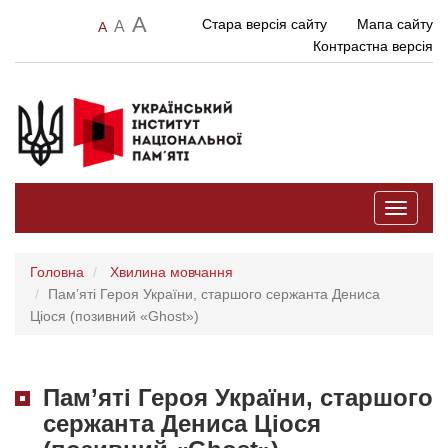
A
Стара версія сайту
Мапа сайту
A
A
Контрастна версія
Toggle
navigati
Головна
Хвилина мовчання
Пам’яті Героя України, старшого сержанта Дениса
Ціося (позивний «Ghost»)
Пам’яті Героя України, старшого
сержанта Дениса Ціося