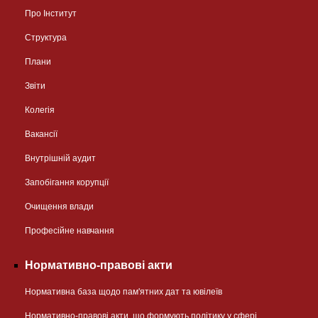
Про Інститут
Структура
Плани
Звіти
Колегія
Вакансії
Внутрішній аудит
Запобігання корупції
Очищення влади
Професійне навчання
Нормативно-правові акти
Нормативна база щодо пам'ятних дат та ювілеїв
Нормативно-правові акти, що формують політику у сфері