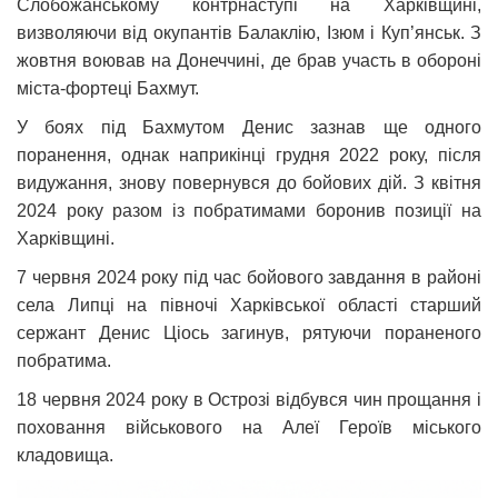
Слобожанському контрнаступі на Харківщині,
визволяючи від окупантів Балаклію, Ізюм і Куп’янськ. З
жовтня воював на Донеччині, де брав участь в обороні
міста-фортеці Бахмут.
У боях під Бахмутом Денис зазнав ще одного
поранення, однак наприкінці грудня 2022 року, після
видужання, знову повернувся до бойових дій. З квітня
2024 року разом із побратимами боронив позиції на
Харківщині.
7 червня 2024 року під час бойового завдання в районі
села Липці на півночі Харківської області старший
сержант Денис Ціось загинув, рятуючи пораненого
побратима.
18 червня 2024 року в Острозі відбувся чин прощання і
поховання військового на Алеї Героїв міського
кладовища.