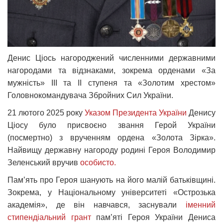
Денис Ціось нагороджений численними державними
нагородами та відзнаками, зокрема орденами «За
мужність» ІІІ та ІІ ступеня та «Золотим хрестом»
Головнокомандувача Збройних Сил України.
21 лютого 2025 року
Указом Президента України
Денису
Ціосу було присвоєно звання Герой України
(посмертно) з врученням ордена «Золота Зірка».
Найвищу державну нагороду родині Героя Володимир
Зеленський вручив
особисто.
Пам’ять про Героя шанують на його малій батьківщині.
Зокрема, у Національному університеті «Острозька
академія», де він навчався, заснували
іменний
стипендіальний грант
пам’яті Героя України Дениса