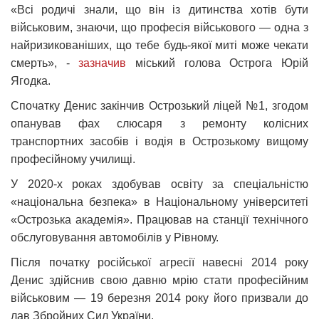
«Всі родичі знали, що він із дитинства хотів бути
військовим, знаючи, що професія військового — одна з
найризикованіших, що тебе будь-якої миті може чекати
смерть», -
зазначив
міський голова Острога Юрій
Ягодка.
Спочатку Денис закінчив Острозький ліцей №1, згодом
опанував фах слюсаря з ремонту колісних
транспортних засобів і водія в Острозькому вищому
професійному училищі.
У 2020-х роках здобував освіту за спеціальністю
«національна безпека» в Національному університеті
«Острозька академія». Працював на станції технічного
обслуговування автомобілів у Рівному.
Після початку російської агресії навесні 2014 року
Денис здійснив свою давню мрію стати професійним
військовим — 19 березня 2014 року його призвали до
лав Збройних Сил України.