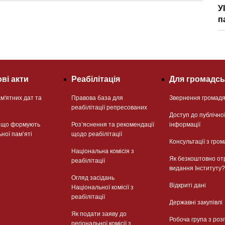
У
п
ві акти
Реабілітація
Для громадсь
м'ятних дат та
Правова база для
Звернення громад
реабілітації репресованих
Доступ до публічно
, що формують
Розʼяснення та рекомендації
інформації
ьної памʼяті
щодо реабілітації
Консультації з гром
Національна комісія з
Як безкоштовно от
реабілітації
видання Інституту?
Огляд засідань
Відкриті дані
Національної комісії з
реабілітації
Державні закупівлі
Як подати заяву до
Робоча група з роз
регіональної комісії з