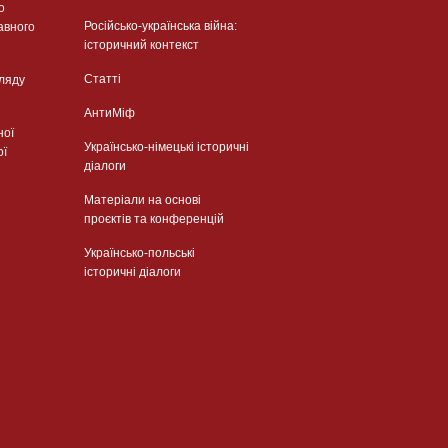
о
Російсько-українська війна:
авного
історичний контекст
Статті
гляду
АнтиМіф
ної
Українсько-німецькі історичні
ої
діалоги
Матеріали на основі
проєктів та конференцій
Українсько-польські
історичні діалоги