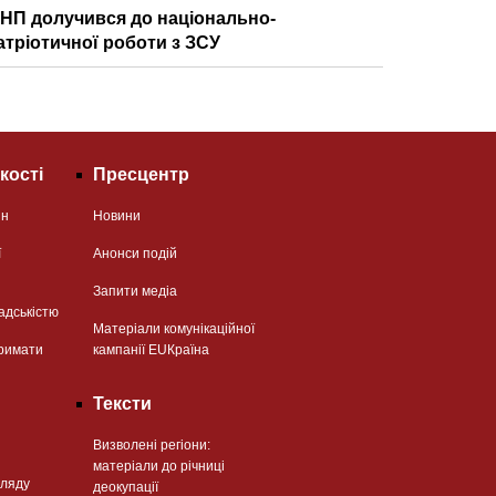
ІНП долучився до національно-
атріотичної роботи з ЗСУ
кості
Пресцентр
ян
Новини
ї
Анонси подій
Запити медіа
адськістю
Матеріали комунікаційної
римати
кампанії EUКраїна
Тексти
Визволені регіони:
матеріали до річниці
гляду
деокупації