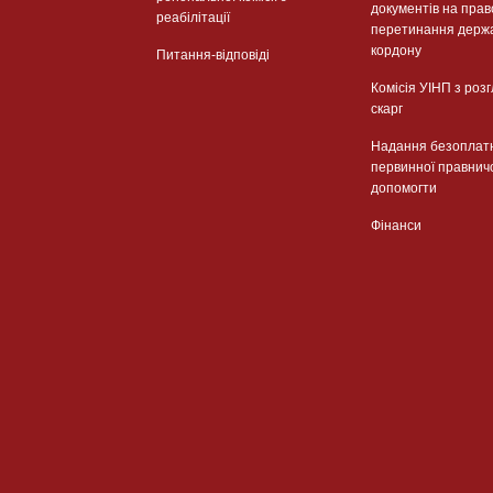
документів на прав
реабілітації
перетинання держ
кордону
Питання-відповіді
Комісія УІНП з роз
скарг
Надання безоплат
первинної правнич
допомогти
Фінанси