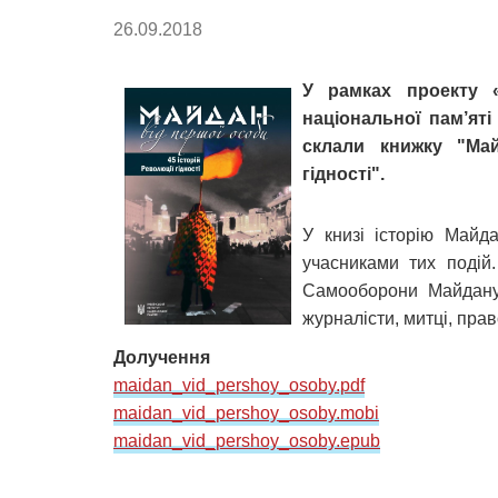
26.09.2018
У рамках проекту «
національної пам’яті
склали книжку "Май
гідності".
У книзі історію Майд
учасниками тих подій
Самооборони Майдану 
журналісти, митці, прав
Долучення
maidan_vid_pershoy_osoby.pdf
maidan_vid_pershoy_osoby.mobi
maidan_vid_pershoy_osoby.epub