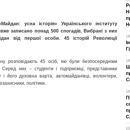
Р
Н
п
Майдан: усна історія» Українського інституту
Н
 вже записано понад 500 спогадів.
Вибрані з них
18
дан від першої особи. 45 історій Революції
І
Г
18
ану розповідають 45 осіб, які були безпосередніми
Щ
. Серед них – студенти і підприємці, представники
п
і його духовна варта, автомайданівці, волонтери,
С
озахисники, політики.
18
П
с
п
С
15