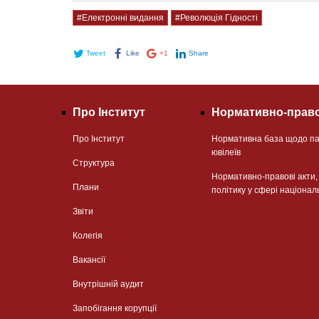
#Електронні видання
#Революція Гідності
Tweet
Like
+1
Share
Про Інститут
Нормативно-право
Про Інститут
Нормативна база щодо па
ювілеїв
Структура
Нормативно-правові акти
Плани
політику у сфері націонал
Звіти
Колегія
Вакансії
Внутрішній аудит
Запобігання корупції