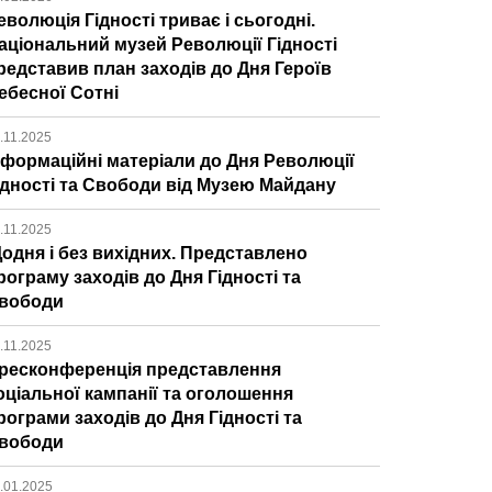
еволюція Гідності триває і сьогодні.
аціональний музей Революції Гідності
редставив план заходів до Дня Героїв
ебесної Сотні
.11.2025
нформаційні матеріали до Дня Революції
ідності та Свободи від Музею Майдану
.11.2025
одня і без вихідних. Представлено
рограму заходів до Дня Гідності та
вободи
.11.2025
ресконференція представлення
оціальної кампанії та оголошення
рограми заходів до Дня Гідності та
вободи
.01.2025