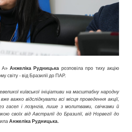
я А»
Анжеліка Рудницька
розповіла про тиху акцію
му світу - від Бразилії до ПАР.
евеликої київської ініціативи на масштабну народну
вже важко відслідкувати всі місця проведення акції,
з гасел і лозунгів, лише з молитвами, свічками й
ою своїх від Австралії до Бразилії, від Норвегії до
ачила
Анжеліка Рудницька.