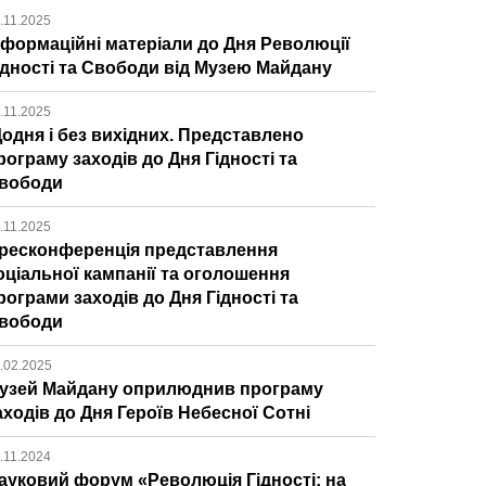
.11.2025
нформаційні матеріали до Дня Революції
ідності та Свободи від Музею Майдану
.11.2025
одня і без вихідних. Представлено
рограму заходів до Дня Гідності та
вободи
.11.2025
ресконференція представлення
оціальної кампанії та оголошення
рограми заходів до Дня Гідності та
вободи
.02.2025
узей Майдану оприлюднив програму
аходів до Дня Героїв Небесної Сотні
.11.2024
ауковий форум «Революція Гідності: на