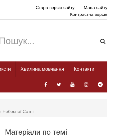
Стара версія сайту
Мапа сайту
Контрастна версія
ексти
Хвилина мовчання
Контакти
в Небесної Сотні
Матеріали по темі