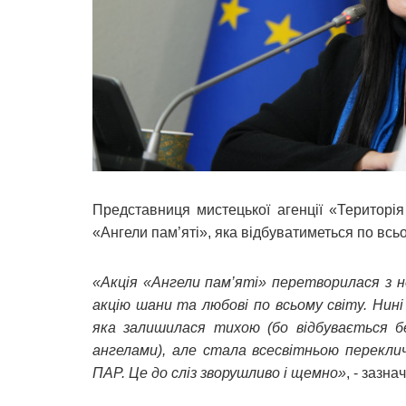
Представниця мистецької агенції «Територі
«Ангели пам’яті», яка відбуватиметься по всьо
«Акція «Ангели пам’яті» перетворилася з н
акцію шани та любові по всьому світу. Нині 
яка залишилася тихою (бо відбувається бе
ангелами), але стала всесвітньою перекличк
ПАР. Це до сліз зворушливо і щемно»
, - зазн