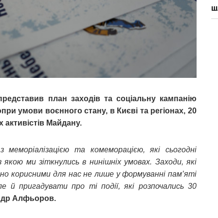
ш
представив план заходів та соціальну кампанію
ри умови воєнного стану, в Києві та регіонах, 20
 активістів Майдану.
 з меморіалізацією та комеморацією, які сьогодні
якою ми зіткнулись в нинішніх умовах. Заходи, які
йно корисними для нас не лише у формуванні пам’яті
але й пригадувати про ті події, які розпочались 30
ндр Алфьоров.