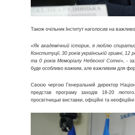
Також очільник Інститут наголосив на важлив
«Як академічний історик, я люблю спиратис
Конституції, 30 років українській гривні, 12 р
та 0 років Меморіалу Небесної Сотні»,
- з
буде особливо важким, але важливим для форм
Своєю чергою Генеральний директор Націон
представ програму заходів 18-20 лютого
просвітницькі виставки, офіційні та неофіційн