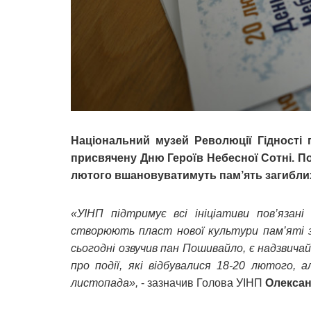
Національний музей Революції Гідності 
присвячену Дню Героїв Небесної Сотні. Поп
лютого вшановуватимуть пам’ять загиблих
«УІНП підтримує всі ініціативи пов’язані
створюють пласт нової культури пам’яті з 
сьогодні озвучив пан Пошивайло, є надзвича
про події, які відбувалися 18-20 лютого, 
листопада»,
- зазначив Голова УІНП
Олекса