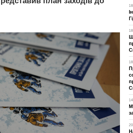
представив план заходів до
18
І
Г
18
Щ
п
С
18
П
с
п
С
14
М
з
20
Н