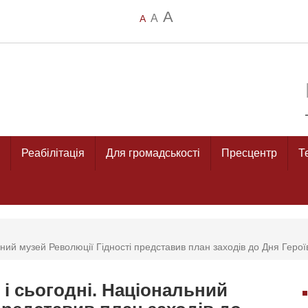
A
A
A
Реабілітація
Для громадськості
Пресцентр
Т
ьний музей Революції Гідності представив план заходів до Дня Герої
 і сьогодні. Національний