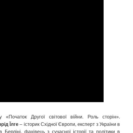
 «Початок Другої світової війни. Роль сторін».
рід Їлге
– історик Східної Європи, експерт з України в
Берліні, фахівець з сучасної історії та політики в