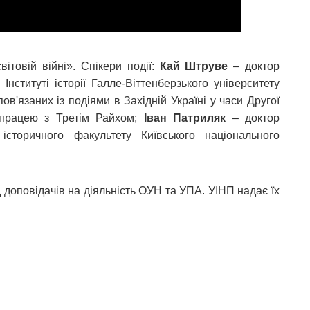
товій війні». Спікери події:
Кай Штруве
– доктор
Інституті історії Галле-Віттенберзького університету
ов'язаних із подіями в Західній Україні у часи Другої
івпрацею з Третім Райхом;
Іван Патриляк
– доктор
історичного факультету Київського національного
 доповідачів на діяльність ОУН та УПА. УІНП надає їх