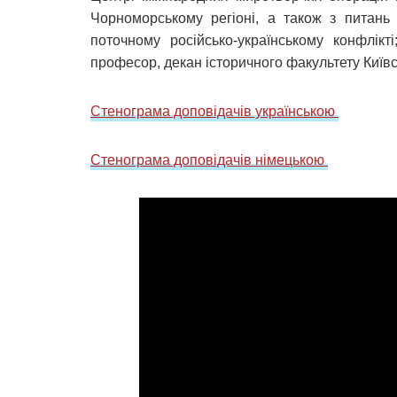
Чорноморському регіоні, а також з питань 
поточному російсько-українському конфлікт
професор, декан історичного факультету Київс
Стенограма доповідачів українською
Стенограма доповідачів німецькою