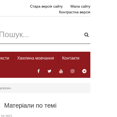
Стара версія сайту
Мапа сайту
Контрастна версія
ексти
Хвилина мовчання
Контакти
іалоги»
Матеріали по темі
.10.2021