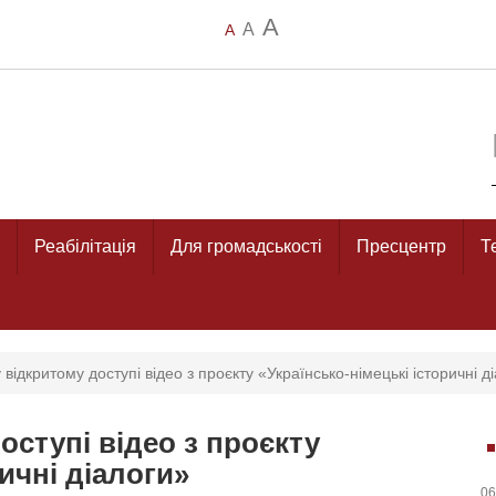
A
A
A
Реабілітація
Для громадськості
Пресцентр
Т
 відкритому доступі відео з проєкту «Українсько-німецькі історичні д
оступі відео з проєкту
ичні діалоги»
06