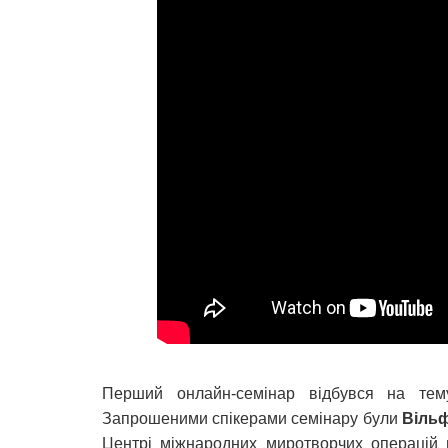
Перший онлайн-семінар відбувся на тему
Запрошеними спікерами семінару були
Вільф
Центрі міжнародних миротворчих операцій в 