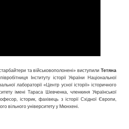
остарбайтери та військовополонені» виступили
Тетяна
івробітниця Інституту історії України Національної
альної лабораторії «Центр усної історії» історичного
ситету імені Тараса Шевченка, членкиня Української
фесор, історик, фахівець з історії Східної Європи,
ого вільного університету у Мюнхені.