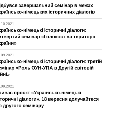
ідбувся завершальний семінар в межах
країнсько-німецьких історичних діалогів
.10.2021
країнсько-німецькі історичні діалоги:
етвертий семінар «Голокост на території
країни»
.09.2021
країнсько-німецькі історичні діалоги: третій
емінар «Роль ОУН-УПА в Другій світовій
ійні»
.09.2021
риває проєкт «Українсько-німецькі
сторичні діалоги». 18 вересня долучайтеся
о другого семінару