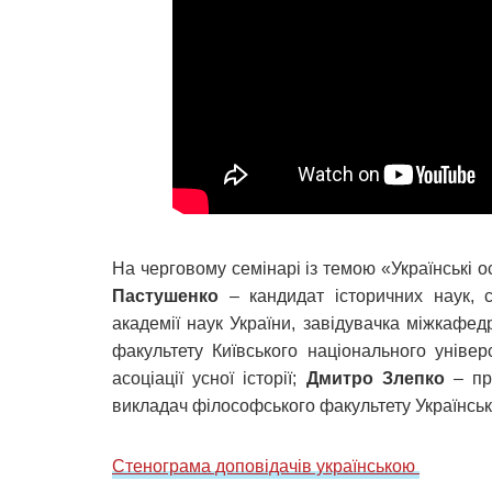
На черговому семінарі із темою «Українські 
Пастушенко
– кандидат історичних наук, сп
академії наук України, завідувачка міжкафедр
факультету Київського національного універ
асоціації усної історії;
Дмитро Злепко
– про
викладач філософського факультету Українськ
Стенограма доповідачів українською