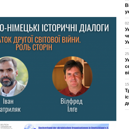
В
у
02
У
ч
У
25
У
с
в
15
Т
і
д