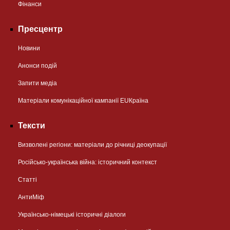
Фінанси
Пресцентр
Новини
Анонси подій
Запити медіа
Матеріали комунікаційної кампанії EUКраїна
Тексти
Визволені регіони: матеріали до річниці деокупації
Російсько-українська війна: історичний контекст
Статті
АнтиМіф
Українсько-німецькі історичні діалоги