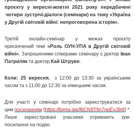
проєкту у вересні-жовтні 2021 року передбачені
чотири зустрічі-діалоги (семінари) на тему «Україна
у Другій світовій війні: непроговорена історія».
Третій онлайн-семінар у межах проєкту
присвячений темі
«Роль ОУН-УПА в Другій світовій
війні».
Запрошеними спікерами семінару є доктор
Іван
Патриляк
та доктор
Кай Штруве
.
Коли:
25 вересня,
з 12:00 до 13:30 за українським
часом та з 11:00 до 12:30 за німецьким часом.
Для участі у семінарі потрібно зареєструватися за
цим
посиланням
(
https://forms.gle/
f6CN9Tfm7nqEvJ9r8
) *.
Лише зареєстровані учасники отримають зум-
посилання на подію.