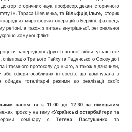
доктор історичних наук, професор, декан історичного
итету ім. Тараса Шевченка, та
Вільфрід Їльге,
історик
міжнародних миротворчих операцій в Берліні, фахівець
му регіоні, а також з питань внутрішньої, регіональної
українському конфлікті.
роцеси напередодні Другої світової війни, українське
и, співпрацю Третього Райху та Радянського Союзу до і
а і таємного протоколу до нього, а також відзначили,
у або сфери особливих інтересів, що домінувала в
ла обидва тоталітарні режими до реалізації своїх
нським часом та з 11:00 до 12:30 за німецьким
 межах проєкту на тему
«Українські остарбайтери та
ікерами семінару є
Тетяна Пастушенко
та