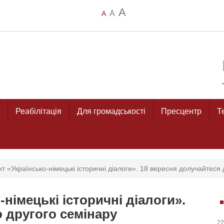
A
A
A
Реабілітація
Для громадськості
Пресцентр
Т
т «Українсько-німецькі історичні діалоги». 18 вересня долучайтеся 
німецькі історичні діалоги».
 другого семінару
22