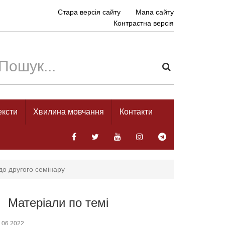
Стара версія сайту
Мапа сайту
Контрастна версія
ексти
Хвилина мовчання
Контакти
до другого семінару
Матеріали по темі
.06.2022