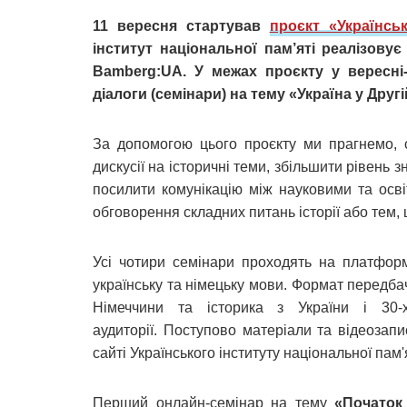
11 вересня стартував
проєкт «Українськ
інститут національної пам’яті реалізову
Bamberg:UA. У межах проєкту у вересні-
діалоги (семінари) на тему «Україна у Другі
За допомогою цього проєкту ми прагнемо, се
дискусії на історичні теми, збільшити рівень 
посилити комунікацію між науковими та осв
обговорення складних питань історії або тем, 
Усі чотири семінари проходять на платфор
українську та німецьку мови. Формат передбач
Німеччини та історика з України і 30-х
аудиторії. Поступово матеріали та відеозап
сайті Українського інституту національної пам'я
Перший онлайн-семінар на тему
«Початок 