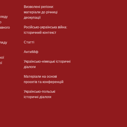
Визволені регіони:
матеріали до річниці
гляду
деокупації
о
Російсько-українська війна:
авного
історичний контекст
Статті
гляду
АнтиМіф
ної
Українсько-німецькі історичні
ої
діалоги
Матеріали на основі
проєктів та конференцій
Українсько-польські
історичні діалоги