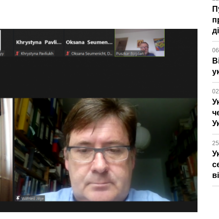
П
п
д
06
В
у
02
У
ч
У
25
У
с
в