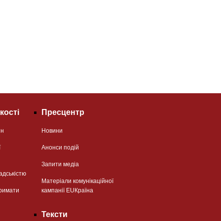
кості
Пресцентр
ян
Новини
ї
Анонси подій
Запити медіа
адськістю
Матеріали комунікаційної
римати
кампанії EUКраїна
Тексти