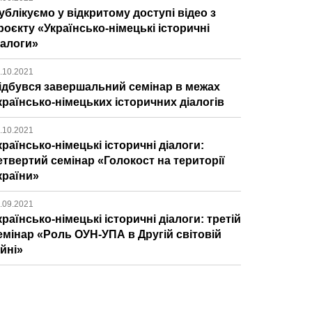
ублікуємо у відкритому доступі відео з
роєкту «Українсько-німецькі історичні
іалоги»
.10.2021
ідбувся завершальний семінар в межах
країнсько-німецьких історичних діалогів
.10.2021
країнсько-німецькі історичні діалоги:
етвертий семінар «Голокост на території
країни»
.09.2021
країнсько-німецькі історичні діалоги: третій
емінар «Роль ОУН-УПА в Другій світовій
ійні»