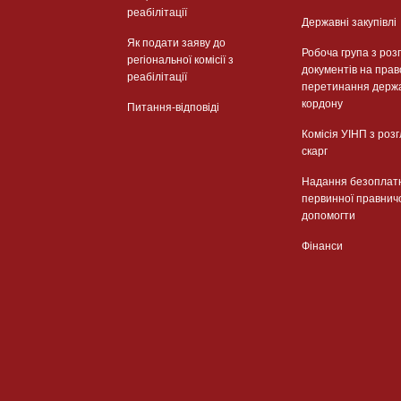
реабілітації
Державні закупівлі
Як подати заяву до
Робоча група з роз
регіональної комісії з
документів на прав
реабілітації
перетинання держ
кордону
Питання-відповіді
Комісія УІНП з роз
скарг
Надання безоплат
первинної правнич
допомогти
Фінанси