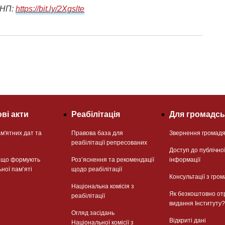
ІНП:
https://bit.ly/2Xgslte
ві акти
Реабілітація
Для громадсь
м'ятних дат та
Правова база для
Звернення громад
реабілітації репресованих
Доступ до публічно
, що формують
Розʼяснення та рекомендації
інформації
ьної памʼяті
щодо реабілітації
Консультації з гром
Національна комісія з
Як безкоштовно от
реабілітації
видання Інституту?
Огляд засідань
Відкриті дані
Національної комісії з