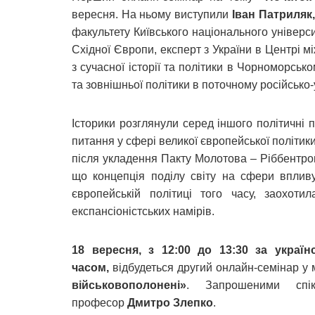
вересня. На ньому виступили
Іван Патриляк,
факультету Київського національного універс
Східної Європи, експерт з України в Центрі 
з сучасної історії та політики в Чорноморсько
та зовнішньої політики в поточному російсько-
Історики розглянули серед іншого політичні п
питання у сфері великої європейської політик
після укладення Пакту Молотова – Ріббентроп
що концепція поділу світу на сфери вплив
європейській політиці того часу, заохоти
експансіоністських намірів.
18 вересня,
з 12:00 до 13:30 за украї
часом,
відбудеться другий онлайн-семінар у
військовополонені»
. Запрошеними сп
професор
Дмитро Злепко
.