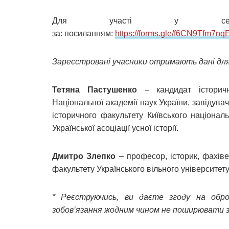
Для участі у семінарі
за: посиланням:
https://forms.gle/f6CN9Tfm7nq
Зареєстровані учасники отримають дані для 
Тетяна Пастушенко
– кандидат історични
Національної академії наук України, завідува
історичного факультету Київського націонал
Української асоціації усної історії.
Дмитро Злепко
– професор, історик, фахіве
факультету Українського вільного університет
* Реєструючись, ви даєте згоду на обр
зобов’язання жодним чином не поширювати з