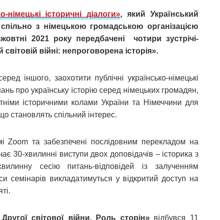
о-німецькі історичні діалоги»
, який
Український
є спільно з німецькою громадською організацією
жовтні 2021 року передбачені чотири зустрічі-
й світовій війні: непроговорена історія».
ред іншого, заохотити публічні українсько-німецькі
знань про українську історію серед німецьких громадян,
ітніми історичними колами України та Німеччини для
що становлять спільний інтерес.
мі Zoom та забезпечені послідовним перекладом на
ає 30-хвилинні виступи двох доповідачів – історика з
вилинну сесію питань-відповідей із залученням
иси семінарів викладатимуться у відкритий доступ на
ті.
Другої світової війни. Роль сторін»
відбувся 11