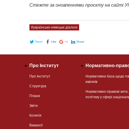
Стежте за оновленнями проєкту на сайті У
#українсько-німецькі діалоги
Tweet
Like
+1
Share
Про Інститут
Нормативно-право
Про Інститут
Нормативна база щодо па
ювілеїв
Структура
Нормативно-правові акти
Плани
політику у сфері націонал
Звіти
Колегія
Вакансії