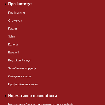
Про Інститут
Про Інститут
Структура
Плани
Звіти
Колегія
Вакансії
Внутрішній аудит
Запобігання корупції
Очищення влади
Професійне навчання
Нормативно-правові акти
Нормативна база щодо пам'ятних дат та ювілеїв