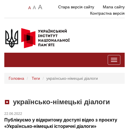
A
Стара версія сайту
Мапа сайту
A
A
Контрастна версія
Toggle
navigati
Головна
Теги
українсько-німецькі діалоги
українсько-німецькі діалоги
22.06.2022
Публікуємо у відкритому доступі відео з проєкту
«Українсько-німецькі історичні діалоги»