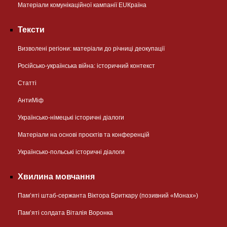
Матеріали комунікаційної кампанії EUКраїна
Тексти
Визволені регіони: матеріали до річниці деокупації
Російсько-українська війна: історичний контекст
Статті
АнтиМіф
Українсько-німецькі історичні діалоги
Матеріали на основі проєктів та конференцій
Українсько-польські історичні діалоги
Хвилина мовчання
Пам’яті штаб-сержанта Віктора Бриткару (позивний «Монах»)
Пам’яті солдата Віталія Воронка