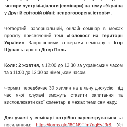
чотири зустрічі-діалоги (семінари) на тему «Україна
у Другій світовій війні: непроговорена історія».
Четвертий, завершальний, онлайн-семінар в межах
проєкту присвячений темі
«Голокост на території
України».
Запрошеними спікерами семінару є
Ігор
Щупак
та доктор
Дітер Поль
.
Коли:
2 жовтня
, з 12:00 до 13:30 за українським часом
та з 11:00 до 12:30 за німецьким часом.
Формат передбачає 30 хвилин на вільну дискусію, під
час якої слухачі зможуть ставити запитання та
висловлювати свої коментарі в межах теми семінару.
Для участі у семінарі потрібно зареєструватися
за
посиланням:
https://forms.gle/f6CN9Tfm7nqEvJ9r8
. Усі