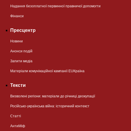
Надання безоплатної первинної правничої допомогти
Фінанси
Пресцентр
Новини
Анонси подій
Запити медіа
Матеріали комунікаційної кампанії EUКраїна
Тексти
Визволені регіони: матеріали до річниці деокупації
Російсько-українська війна: історичний контекст
Статті
АнтиМіф