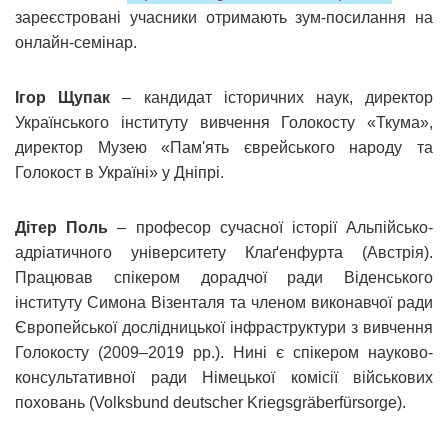
зареєстровані учасники отримають зум-посилання на
онлайн-семінар.
Ігор Щупак
– кандидат історичних наук, директор
Українського інституту вивчення Голокосту «Ткума»,
директор Музею «Пам'ять єврейського народу та
Голокост в Україні» у Дніпрі.
Дітер Поль
– професор сучасної історії Альпійсько-
адріатичного університету Клаґенфурта (Австрія).
Працював спікером дорадчої ради Віденського
інституту Симона Візенталя та членом виконавчої ради
Європейської дослідницької інфраструктури з вивчення
Голокосту (2009–2019 рр.). Нині є спікером науково-
консультативної ради Німецької комісії військових
поховань (Volksbund deutscher Kriegsgräberfürsorge).