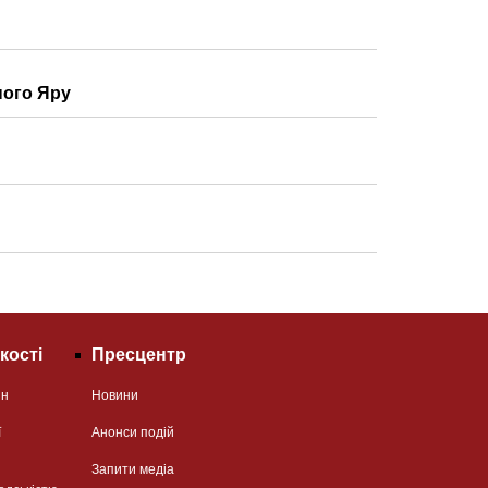
ного Яру
кості
Пресцентр
ян
Новини
ї
Анонси подій
Запити медіа