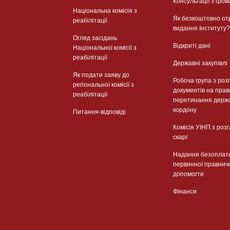
Консультації з гром
Національна комісія з
Як безкоштовно от
реабілітації
видання Інституту?
Огляд засідань
Відкриті дані
Національної комісії з
реабілітації
Державні закупівлі
Як подати заяву до
Робоча група з роз
регіональної комісії з
документів на прав
реабілітації
перетинання держ
кордону
Питання-відповіді
Комісія УІНП з роз
скарг
Надання безоплат
первинної правнич
допомогти
Фінанси