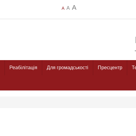
A
A
A
Реабілітація
Для громадськості
Пресцентр
Т