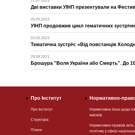
21.07.2023
Дві виставки УІНП презентували на Фестив
05.05.2023
УІНП продовжив цикл тематичних зустріче
03.05.2023
Тематична зустріч: «Від повстанців Холод
29.09.2021
Брошура "Воля України або Смерть". До 1
Про Інститут
Нормативно-право
Про Інститут
Нормативна база щодо па
ювілеїв
Структура
Нормативно-правові акти
Плани
політику у сфері націонал