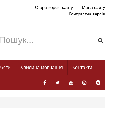
Стара версія сайту
Мапа сайту
Контрастна версія
ексти
Хвилина мовчання
Контакти