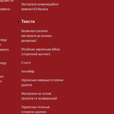
адськістю
Матеріали комунікаційної
римати
кампанії EUКраїна
Тексти
Визволені регіони:
матеріали до річниці
гляду
деокупації
о
Російсько-українська війна:
авного
історичний контекст
Статті
гляду
АнтиМіф
ної
Українсько-німецькі історичні
ої
діалоги
Матеріали на основі
проєктів та конференцій
Українсько-польські
історичні діалоги