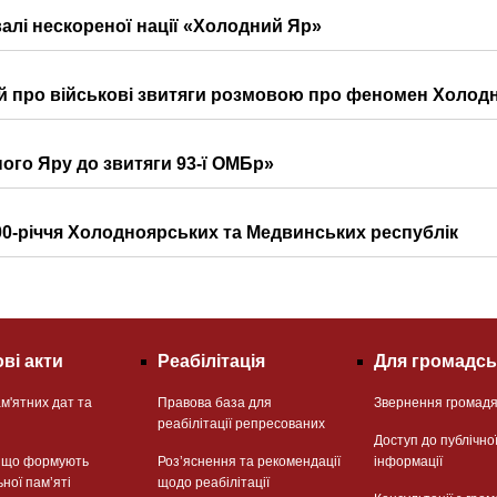
алі нескореної нації «Холодний Яр»
й про військові звитяги розмовою про феномен Холод
ного Яру до звитяги 93-ї ОМБр»
00-річчя Холодноярських та Медвинських республік
ві акти
Реабілітація
Для громадсь
м'ятних дат та
Правова база для
Звернення громад
реабілітації репресованих
Доступ до публічно
, що формують
Розʼяснення та рекомендації
інформації
ьної памʼяті
щодо реабілітації