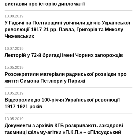
виставки про історію дипломатії
13.09.2019
У Гадячі на Полтавщині увічнили діячів Української
революції 1917-21 рр. Павла, Григорія та Миколу
Чижевських
16.07.2019
Лекторій у 72-й бригаді імені Чорних запорожців
15.05.2019
Розсекретили матеріали радянської розвідки про
життя Симона Петлюри у Парижі
13.05.2019
Відеоролик до 100-річчя Української революції
1917-1921 років
13.05.2019
Документи з архівів КГБ розкривають закадрові
таємниці фільму-агітки «П.К.П.» – «Пілсудський