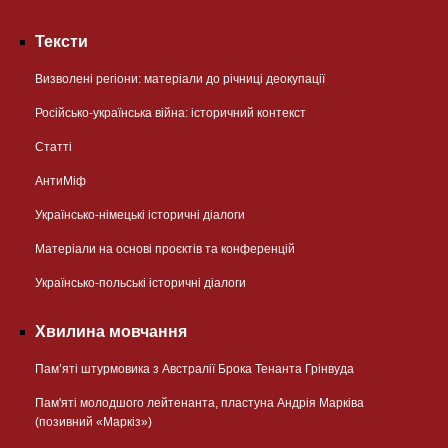
Тексти
Визволені регіони: матеріали до річниці деокупації
Російсько-українська війна: історичний контекст
Статті
АнтиМіф
Українсько-німецькі історичні діалоги
Матеріали на основі проєктів та конференцій
Українсько-польські історичні діалоги
Хвилина мовчання
Пам’яті штурмовика з Австралії Брока Тенанта Грінвуда
Пам'яті молодшого лейтенанта, пластуна Андрія Марківа
(позивний «Маркіз»)