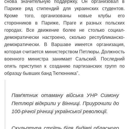
снова значительную поддержку. Он организовал в
Париже ряд стипендий для украинских студентов.
Кроме того, организованы новые клубы его
сторонников в Париже, Праге и разных польских
городах. Все движение более не столько социал-
демократически настроено, сколько республиканско-
демократически. В Варшаве имеется организация,
которая считается министерством Петлюры. Должность
военного министра занимает Сальский. Последний
опять приступил к созданию партизанских групп по
образцу бывших банд Тютюнника".
Пам'ятник отаману війська УНР Симону
Петлюрі відкрили у Вінниці. Приурочили до
100-річної річниці української революції.
Скульптура стоїть біля будівлі обласного