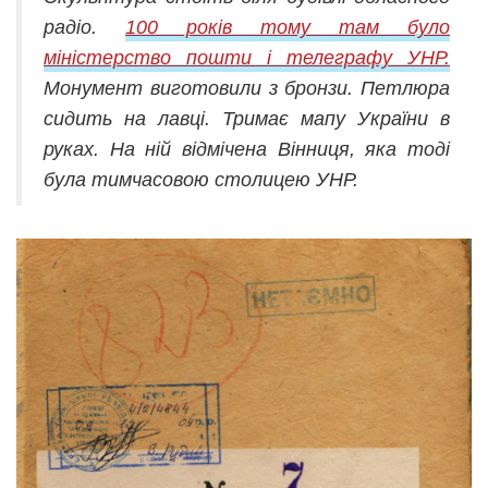
радіо.
100 років тому там було
міністерство пошти і телеграфу УНР.
Монумент виготовили з бронзи. Петлюра
сидить на лавці. Тримає мапу України в
руках. На ній відмічена Вінниця, яка тоді
була тимчасовою столицею УНР.