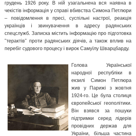
грудень 1926 року. В ній узагальнена вся наявна в
чекістів інформація у справі вбивства Симона Петлюри
– повідомлення в пресі, суспільні настрої, реакція
українців і звинувачення в адресу радянських
спецслужб. Записка містить інформацію про підготовка
"терактів" проти радянських діячів, а також вплив на
перебіг судового процесу і вирок Самуїлу Шварцбарду.
Голова Української
народної республіки в
екзилі Симон Петлюра
жив у Парижі з жовтня
1924-го. Це була столиця
європейської геополітики.
Він взявся за пошуки
підтримки серед лідерів
провідних держав для
України, більша частина