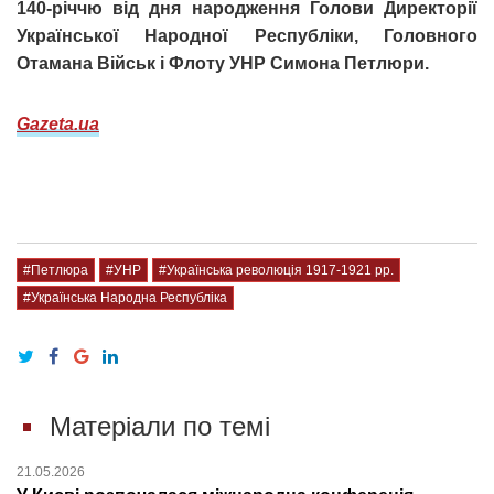
140-річчю від дня народження Голови Директорії
Української Народної Республіки, Головного
Отамана Військ і Флоту УНР Симона Петлюри.
Gazeta.ua
#Петлюра
#УНР
#Українська революція 1917-1921 рр.
#Українська Народна Республіка
Матеріали по темі
21.05.2026