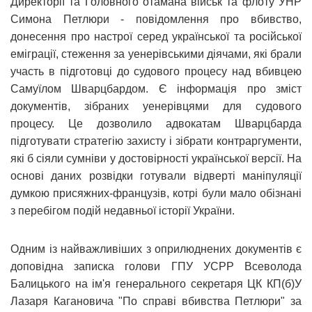
Директорії та Головного отамана військ та флоту УНР
Симона Петлюри - повідомлення про вбивство,
донесення про настрої серед української та російської
еміграції, стеження за уенерівськими діячами, які брали
участь в підготовці до судового процесу над вбивцею
Самуїлом Шварцбардом. Є інформація про зміст
документів, зібраних уенерівцями для судового
процесу. Це дозволило адвокатам Шварцбарда
підготувати стратегію захисту і зібрати контраргументи,
які б сіяли сумніви у достовірності української версії. На
основі даних розвідки готували відверті маніпуляції
думкою присяжних-французів, котрі були мало обізнані
з перебігом подій недавньої історії України.
Одним із найважливіших з оприлюднених документів є
доповідна записка голови ГПУ УСРР Всеволода
Балицького на ім'я генерального секретаря ЦК КП(б)У
Лазаря Кагановича "По справі вбивства Петлюри" за