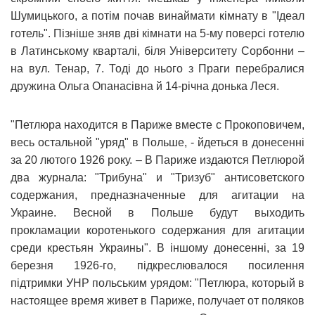
Шумицького, а потім почав винаймати кімнату в "Ідеал
готель". Пізніше зняв дві кімнати на 5-му поверсі готелю
в Латинському кварталі, біля Університету Сорбонни –
на вул. Тенар, 7. Тоді до нього з Праги перебралися
дружина Ольга Опанасівна й 14-річна донька Леся.
"Петлюра находится в Париже вместе с Прокоповичем,
весь остальной "уряд" в Польше, - йдеться в донесенні
за 20 лютого 1926 року. – В Париже издаются Петлюрой
два журнала: "Трибуна" и "Тризуб" антисоветского
содержания, предназначенные для агитации на
Украине. Весной в Польше будут выходить
прокламации коротенького содержания для агитации
среди крестьян Украины". В іншому донесенні, за 19
березня 1926-го, підкреслювалося посилення
підтримки УНР польським урядом: "Петлюра, который в
настоящее время живет в Париже, получает от поляков