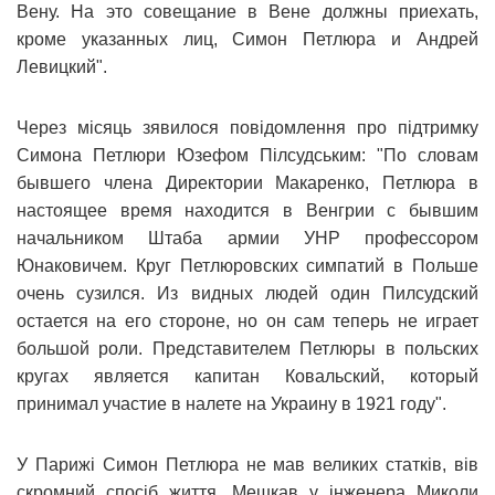
Вену. На это совещание в Вене должны приехать,
кроме указанных лиц, Симон Петлюра и Андрей
Левицкий".
Через місяць зявилося повідомлення про підтримку
Симона Петлюри Юзефом Пілсудським: "По словам
бывшего члена Директории Макаренко, Петлюра в
настоящее время находится в Венгрии с бывшим
начальником Штаба армии УНР профессором
Юнаковичем. Круг Петлюровских симпатий в Польше
очень сузился. Из видных людей один Пилсудский
остается на его стороне, но он сам теперь не играет
большой роли. Представителем Петлюры в польских
кругах является капитан Ковальский, который
принимал участие в налете на Украину в 1921 году".
У Парижі Симон Петлюра не мав великих статків, вів
скромний спосіб життя. Мешкав у інженера Миколи