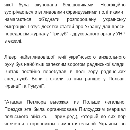
якої була окупована більшовиками. Неофіційно
зустрічається з впливовими французькими політиками і
намагається об'єднати розпорошену українську
еміграцію. Готує десятки статей про Україну для преси,
передовсім журналу "Тризуб" - друкованого органу УНР
в екзилі.
Лідер найвпливовішої течії українського визвольного
руху був найбільш запеклим ворогом радянської влади.
Відтак постійно перебував в полі зору радянських
спецслужб. Вони стежили за ним раніше у Польщі,
Франції та Румунії.
"Атаман Петлюра выезжал из Польши легально.
Поездка эта была организована Пилсудским (маршал
польського війська. – прим.ред.), который до сих пор
является сторонником самостоятельной Украины во