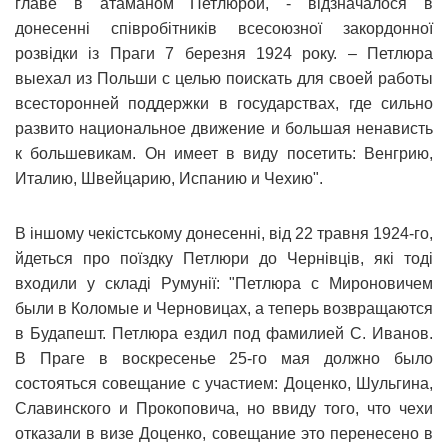
главе в атаманом Петлюрой, - відзначалося в
донесенні співробітників всесоюзної закордонної
розвідки із Праги 7 березня 1924 року. – Петлюра
выехал из Польши с целью поискать для своей работы
всесторонней поддержки в государствах, где сильно
развито национальное движение и большая ненависть
к большевикам. Он имеет в виду посетить: Венгрию,
Италию, Швейцарию, Испанию и Чехию".
В іншому чекістському донесенні, від 22 травня 1924-го,
йдеться про поїздку Петлюри до Чернівців, які тоді
входили у складі Румунії: "Петлюра с Мироновичем
были в Коломые и Черновицах, а теперь возвращаются
в Будапешт. Петлюра ездил под фамилией С. Иванов.
В Праге в воскресенье 25-го мая должно было
состояться совещание с участием: Доценко, Шульгина,
Славинского и Прокоповича, но ввиду того, что чехи
отказали в визе Доценко, совещание это перенесено в