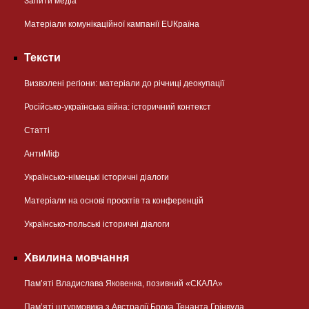
Запити медіа
Матеріали комунікаційної кампанії EUКраїна
Тексти
Визволені регіони: матеріали до річниці деокупації
Російсько-українська війна: історичний контекст
Статті
АнтиМіф
Українсько-німецькі історичні діалоги
Матеріали на основі проєктів та конференцій
Українсько-польські історичні діалоги
Хвилина мовчання
Пам’яті Владислава Яковенка, позивний «СКАЛА»
Пам’яті штурмовика з Австралії Брока Тенанта Грінвуда